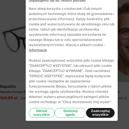
Dopasujemy się do Twoich potrzeb
Nasz sklep korzysta z ciasteczek i/lub innych
podobnych technologii, które służą do gromadzenia i
przechowywania informacji. Każdy konkretny plik
cookie jest wykorzystywany do określonego celu lub
celów, takich jak identyfikacja użytkownika,
uzyskiwanie informacji sposobie korzystania ze
naszego Sklepu lub w celu spersonalizowania
wyświetlanych treści. Więcej o plikach cookie -
Informacje
Możesz zaakceptować wszystkie pliki cookie klikając
"ZAAKCEPTUJ WSZYSTKIE", lub odrzucić pliki cookie
klikając "ZAAKCEPTUJ WYBRANE". Jeśli naciśniesz
"ODRZUĆ WSZYSTKIE", zapisywane będą wyłącznie
pliki cookie niezbędne do zapewnienia
Gepetto
Gepetto
funkcjonowania Sklepu, korzystanie z takich plików
nie wymaga zgody użytkownika. Możesz również
Gepetto Komoe Black C1
Gepetto Parana I C1
dokonać wyboru poszczególnych kategorii plików
109,99 zł
109,99 zł
240,00 zł
240,00 zł
cookie wchodząc w “Chcę dostosować mój wybór”.
Odrzuć
Dostosuj
Zaakceptuj
wszystkie
zgody
wszystkie