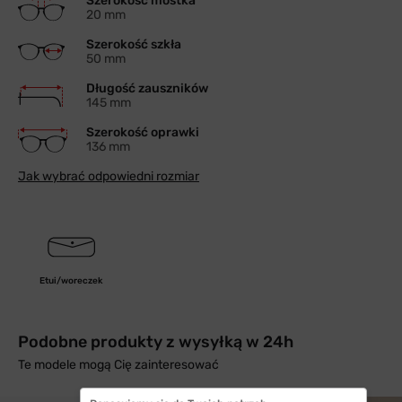
Szerokość mostka
20 mm
Szerokość szkła
50 mm
Długość zauszników
145 mm
Szerokość oprawki
136 mm
Jak wybrać odpowiedni rozmiar
Etui/woreczek
Podobne produkty z wysyłką w 24h
Te modele mogą Cię zainteresować