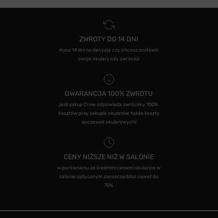
ZWROTY DO 14 DNI
masz 14 dni na decyzję czy chcesz zostawić
swoje okulary czy zwrócisz
GWARANCJA 100% ZWROTU
jeśli zakup Ci nie odpowiada zwrócimy 100%
kosztów przy zakupie okularów, także koszty
soczewek okularowych!
CENY NIŻSZE NIŻ W SALONIE
w porównaniu ze średnimi cenami okularów w
salonie optycznym zaoszczędzisz nawet do
70%