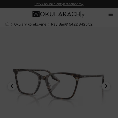
Optyk online a optyk stacjonarny
Okulary korekcyjne
Ray Ban® 5422 8425 52