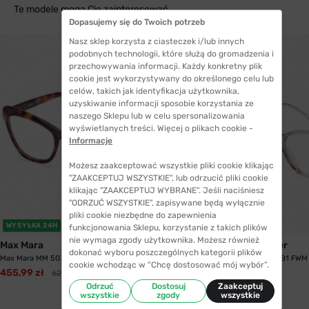
Te modele mogą Cię zainteresować
Dopasujemy się do Twoich potrzeb
Nasz sklep korzysta z ciasteczek i/lub innych
podobnych technologii, które służą do gromadzenia i
przechowywania informacji. Każdy konkretny plik
cookie jest wykorzystywany do określonego celu lub
celów, takich jak identyfikacja użytkownika,
uzyskiwanie informacji sposobie korzystania ze
naszego Sklepu lub w celu spersonalizowania
wyświetlanych treści. Więcej o plikach cookie -
Informacje
Możesz zaakceptować wszystkie pliki cookie klikając
"ZAAKCEPTUJ WSZYSTKIE", lub odrzucić pliki cookie
klikając "ZAAKCEPTUJ WYBRANE". Jeśli naciśniesz
"ODRZUĆ WSZYSTKIE", zapisywane będą wyłącznie
pliki cookie niezbędne do zapewnienia
WYSYŁKA 24H
WYSYŁKA 24H
funkcjonowania Sklepu, korzystanie z takich plików
nie wymaga zgody użytkownika. Możesz również
Max Mara
Tommy Hilfiger
dokonać wyboru poszczególnych kategorii plików
Max Mara MM 5030 V052 52
Tommy Hilfiger 1881 FWM
cookie wchodząc w “Chcę dostosować mój wybór”.
455,99 zł
628,99 zł
379,99 zł
Odrzuć
Dostosuj
Zaakceptuj
wszystkie
zgody
wszystkie