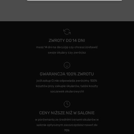
ZWROTY DO 14 DNI
masz 14 dni na decyzję czy chcesz zostawić
swoje okulary czy zwrócisz
GWARANCJA 100% ZWROTU
jeśli zakup Ci nie odpowiada zwrócimy 100%
kosztów przy zakupie okularów, także koszty
soczewek okularowych!
CENY NIŻSZE NIŻ W SALONIE
w porównaniu ze średnimi cenami okularów w
salonie optycznym zaoszczędzisz nawet do
70%