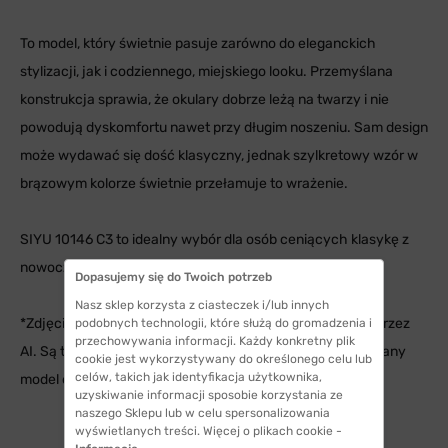
To model, który świetnie pasuje zarówno do eleganckich
stylizacji, jak i codziennego, miejskiego looku. Przemyślana
konstrukcja sprawia, że okulary dobrze leżą na twarzy i nie
powodują dyskomfortu nawet przy długim noszeniu. Sam design
może wydawać się dość klasyczny, jednak szylkretowy wzór w
brązowym kolorze świetnie przełamuje to wrażenie.
SIYU 10146 C3 to idealny wybór dla osób ceniących klasykę z
nowoczesnym akcentem i wygodę na co dzień.
Dopasujemy się do Twoich potrzeb
Nasz sklep korzysta z ciasteczek i/lub innych
*Zdjęcia okularów na modelach zostały wygenerowane przez
podobnych technologii, które służą do gromadzenia i
przechowywania informacji. Każdy konkretny plik
AI. Są to zdjęcia poglądowe, aby móc dobrze ocenić jak dany
cookie jest wykorzystywany do określonego celu lub
celów, takich jak identyfikacja użytkownika,
model okularów wygląda na twarzy.
uzyskiwanie informacji sposobie korzystania ze
naszego Sklepu lub w celu spersonalizowania
wyświetlanych treści. Więcej o plikach cookie -