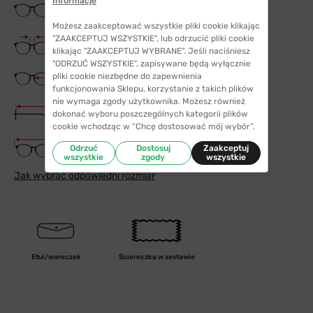
Informacje
Wysokość soczewki
49 mm
Możesz zaakceptować wszystkie pliki cookie klikając
Szerokość mostka
"ZAAKCEPTUJ WSZYSTKIE", lub odrzucić pliki cookie
18 mm
klikając "ZAAKCEPTUJ WYBRANE". Jeśli naciśniesz
"ODRZUĆ WSZYSTKIE", zapisywane będą wyłącznie
Szerokość szkła
pliki cookie niezbędne do zapewnienia
54 mm
funkcjonowania Sklepu, korzystanie z takich plików
nie wymaga zgody użytkownika. Możesz również
Długość zauszników
dokonać wyboru poszczególnych kategorii plików
145 mm
cookie wchodząc w “Chcę dostosować mój wybór”.
Szerokość oprawki
Odrzuć
Dostosuj
Zaakceptuj
140 mm
wszystkie
zgody
wszystkie
Jak wybrać odpowiedni rozmiar
Etui/woreczek
Ściereczka w zestawie