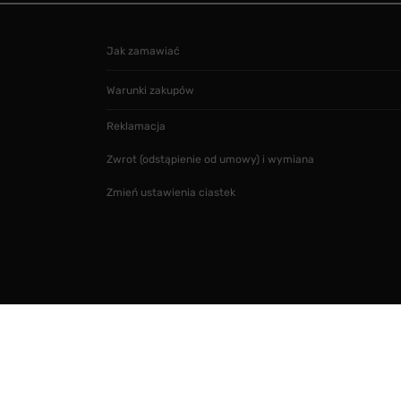
Jak zamawiać
Warunki zakupów
Reklamacja
Zwrot (odstąpienie od umowy) i wymiana
Zmień ustawienia ciastek
Projekt i realizacja
SMARTMAGE