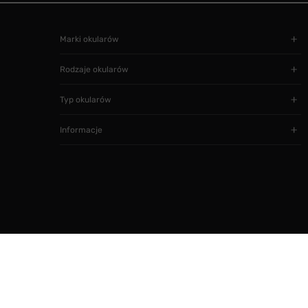
Marki okularów
Rodzaje okularów
Typ okularów
Informacje