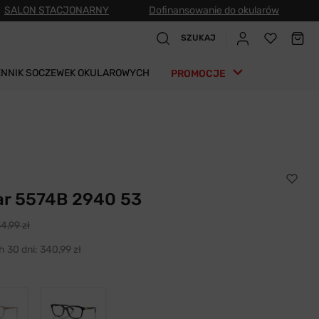
SALON STACJONARNY
Dofinansowanie do okularów
SZUKAJ
ENNIK SOCZEWEK OKULAROWYCH
PROMOCJE
r 5574B 2940 53
4,99 zł
h 30 dni:
340,99 zł