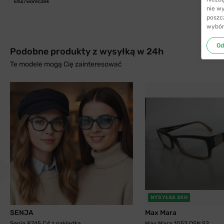
Etui/woreczek
nie w
poszc
wybór
Od
Podobne produkty z wysyłką w 24h
Te modele mogą Cię zainteresować
WYSYŁKA 24H
SENJA
Max Mara
Senja 8745 C4 z nakładką
Max Mara 1052 D5N 52