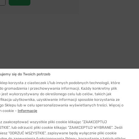
ujemy się do Twoich potrzeb
Szerokość szkła
53 mm
klep korzysta z ciasteczek i/lub innych podobnych technologii, które
 do gromadzenia i przechowywania informacji. Każdy konkretny plik
ć odpowiedni rozmiar
 jest wykorzystywany do określonego celu lub celów, takich jak
fikacja użytkownika, uzyskiwanie informacji sposobie korzystania ze
go Sklepu lub w celu spersonalizowania wyświetlanych treści. Więcej o
h cookie -
Informacje
z zaakceptować wszystkie pliki cookie klikając "ZAAKCEPTUJ
KIE", lub odrzucić pliki cookie klikając "ZAAKCEPTUJ WYBRANE". Jeśli
niesz "ODRZUĆ WSZYSTKIE", zapisywane będą wyłącznie pliki cookie
ędne do zapewnienia funkcjonowania Sklepu, korzystanie z takich plików