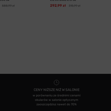
292,99 zł
588,99 zł
315,99 zł
CENY NIŻSZE NIŻ W SALONIE
w porównaniu ze średnimi cenami
okularów w salonie optycznym
zaoszczędzisz nawet do 70%