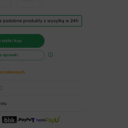
cz podobne produkty z wysyłką w 24h
 szkła i kup
e oprawki
ni roboczych
rotu