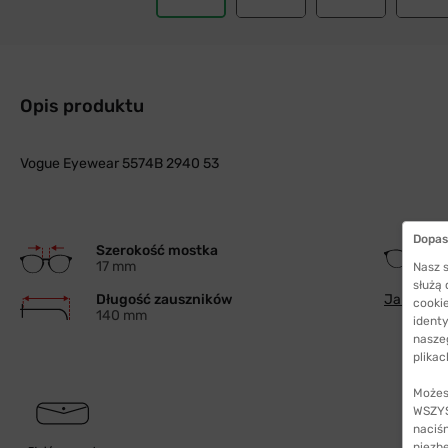
Opis produktu
Vogue Eyewear 5574B 2940 53
Dopas
Szerokość mostka
17 mm
Nasz s
służą
Długość zauszników
Jak wybra
cookie
140 mm
identy
nasze
plikac
Możes
WSZYST
naciś
niezb