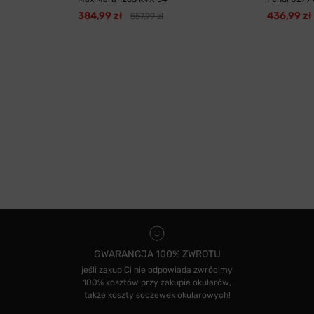
384,99 zł
436,99 zł
557,99 zł
GWARANCJA 100% ZWROTU
jeśli zakup Ci nie odpowiada zwrócimy
100% kosztów przy zakupie okularów,
także koszty soczewek okularowych!