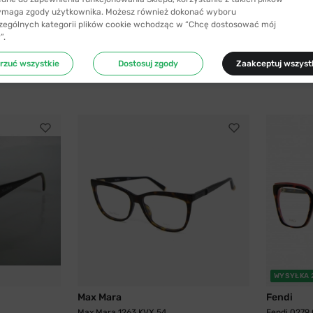
ymaga zgody użytkownika. Możesz również dokonać wyboru
zególnych kategorii plików cookie wchodząc w “Chcę dostosować mój
”.
rzuć wszystkie
Dostosuj zgody
Zaakceptuj wszyst
WYSYŁKA 
Max Mara
Fendi
Max Mara 1263 KVX 54
Fendi 0279