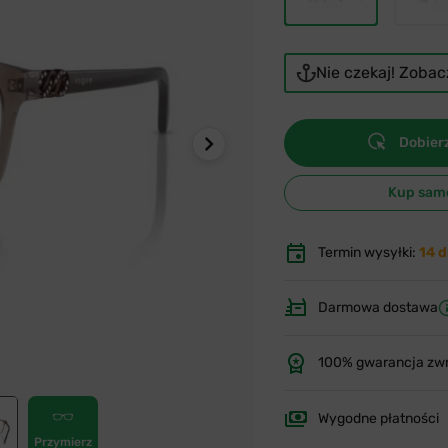
Nie czekaj! Zoba
Dobierz
Kup sam
Termin wysyłki:
14 d
Darmowa dostawa
100% gwarancja zw
Wygodne płatności
Przymierz