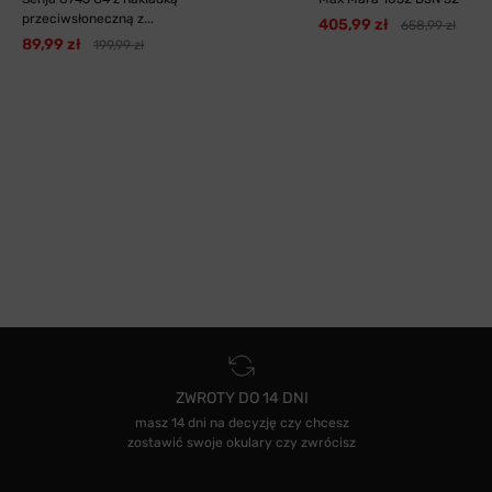
przeciwsłoneczną z...
405,99 zł
658,99 zł
89,99 zł
199,99 zł
ZWROTY DO 14 DNI
masz 14 dni na decyzję czy chcesz
zostawić swoje okulary czy zwrócisz