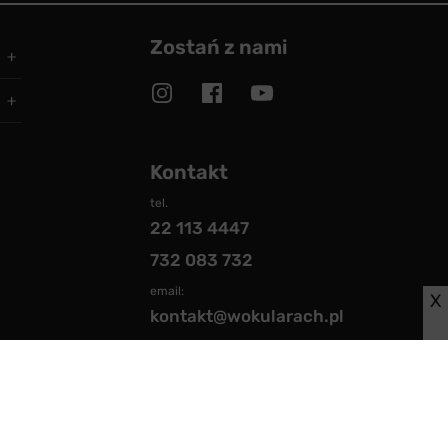
Zostań z nami
Kontakt
tel.
22 113 4447
732 083 732
email:
X
kontakt@wokularach.pl