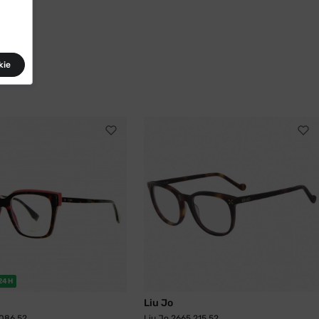
kie
24H
Liu Jo
 086 52
Liu Jo 2665 215 52