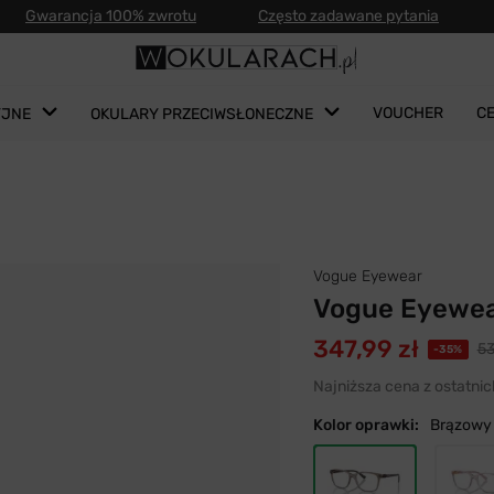
Gwarancja 100% zwrotu
Często zadawane pytania
VOUCHER
C
YJNE
OKULARY PRZECIWSŁONECZNE
Vogue Eyewear
Vogue Eyewea
347,99 zł
53
-35%
Najniższa cena z ostatnic
Kolor oprawki:
Brązowy