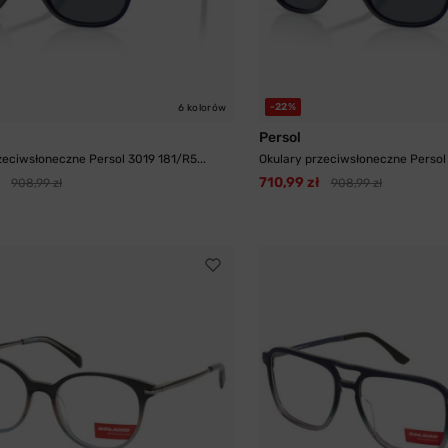
-22%
6 kolorów
Persol
zeciwsłoneczne Persol 3019 181/R5...
Okulary przeciwsłoneczne Persol 
710,99 zł
908,99 zł
908,99 zł