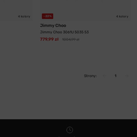
-22%
4 kolory
4 kolory
Jimmy Choo
Jimmy Choo 3061U 5035 53
779,99 zł
1004,99 zł
Strony:
1