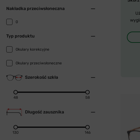
Skorzy
Nakładka przeciwsłoneczna
Uż
wygl
0
Typ produktu
Okulary korekcyjne
Okulary przeciwsłoneczne
Szerokość szkła
48
58
Długość zausznika
130
146