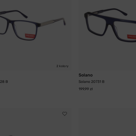
2 kolory
Solano
728 B
Solano 20731 B
199,99 zł