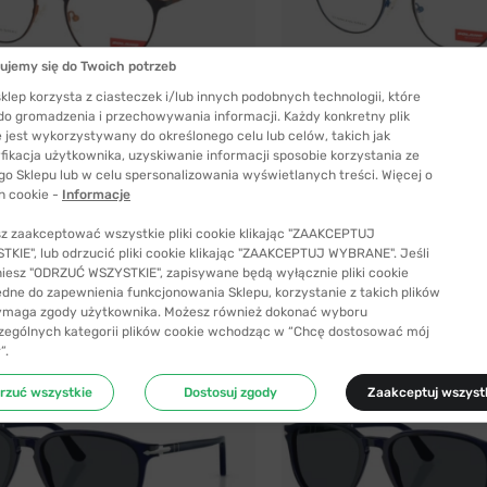
ujemy się do Twoich potrzeb
klep korzysta z ciasteczek i/lub innych podobnych technologii, które
 do gromadzenia i przechowywania informacji. Każdy konkretny plik
 jest wykorzystywany do określonego celu lub celów, takich jak
4 kolory
fikacja użytkownika, uzyskiwanie informacji sposobie korzystania ze
go Sklepu lub w celu spersonalizowania wyświetlanych treści. Więcej o
Solano
h cookie -
Informacje
12 C dziecięce
Solano 50312 D dziecięce
199,99 zł
z zaakceptować wszystkie pliki cookie klikając "ZAAKCEPTUJ
KIE", lub odrzucić pliki cookie klikając "ZAAKCEPTUJ WYBRANE". Jeśli
niesz "ODRZUĆ WSZYSTKIE", zapisywane będą wyłącznie pliki cookie
ędne do zapewnienia funkcjonowania Sklepu, korzystanie z takich plików
ymaga zgody użytkownika. Możesz również dokonać wyboru
zególnych kategorii plików cookie wchodząc w “Chcę dostosować mój
”.
rzuć wszystkie
Dostosuj zgody
Zaakceptuj wszyst