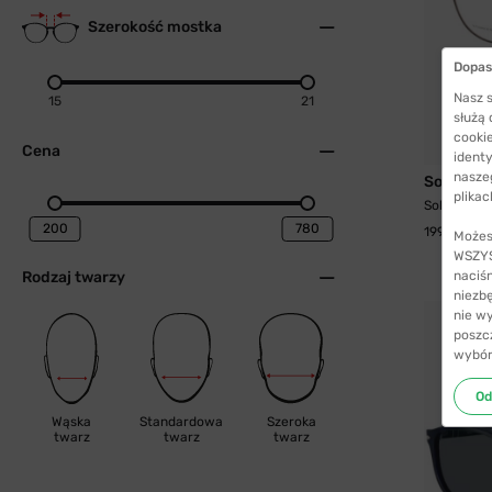
Szerokość mostka
Dopas
Nasz s
15
21
służą
cookie
Cena
identy
nasze
Solano
plikac
Solano 503
199,99 zł
Możes
WSZYST
Rodzaj twarzy
naciś
niezb
nie w
poszc
wybór
Od
Wąska
Standardowa
Szeroka
twarz
twarz
twarz