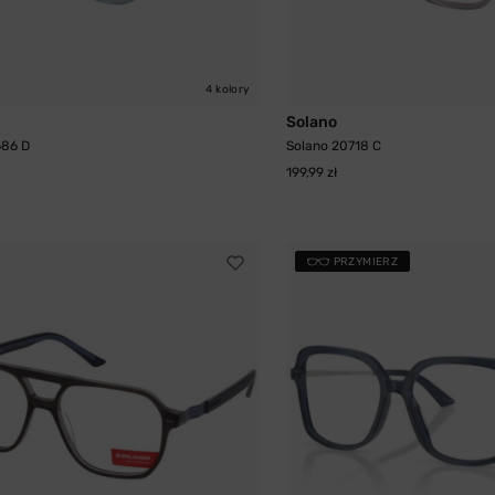
4 kolory
Solano
686 D
Solano 20718 C
199,99 zł
PRZYMIERZ