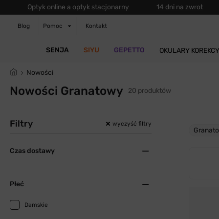
Optyk online a optyk stacjonarny
14 dni na zwrot
Blog
Pomoc
Kontakt
SENJA
SIYU
GEPETTO
OKULARY KOREKC
Nowości
Nowości Granatowy
20 produktów
Filtry
wyczyść filtry
Granat
Czas dostawy
Płeć
Damskie