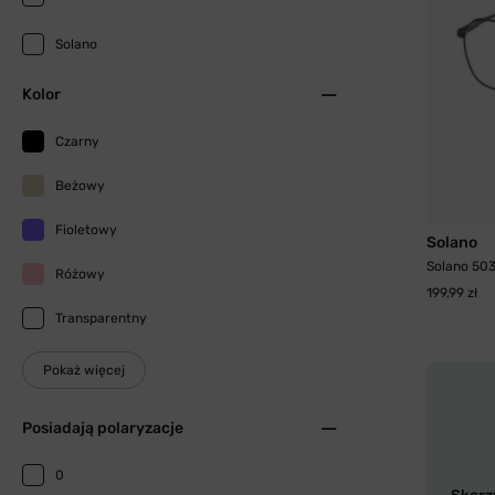
Solano
Kolor
Czarny
Beżowy
Fioletowy
Solano
Solano 503
Różowy
199,99 zł
Transparentny
Pokaż więcej
Posiadają polaryzacje
0