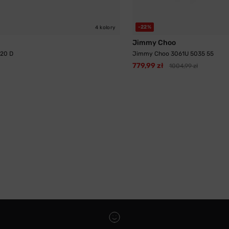
-22%
4 kolory
Jimmy Choo
720 D
Jimmy Choo 3061U 5035 55
779,99 zł
1004,99 zł