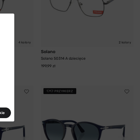
4 kolory
2 kolory
Solano
Solano 50314 A dziecięce
199,99 zł
PRZYMIERZ
kie