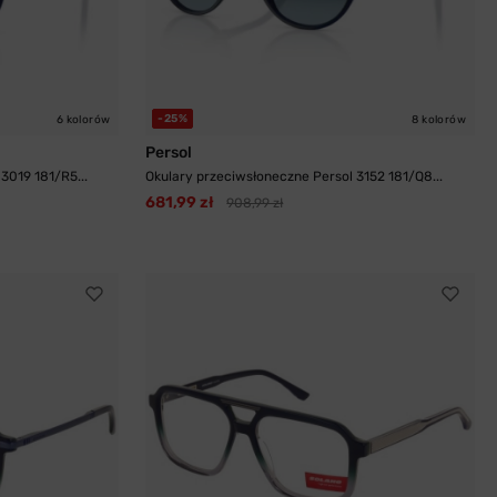
-25%
6 kolorów
8 kolorów
Persol
3019 181/R5...
Okulary przeciwsłoneczne Persol 3152 181/Q8...
681,99 zł
908,99 zł