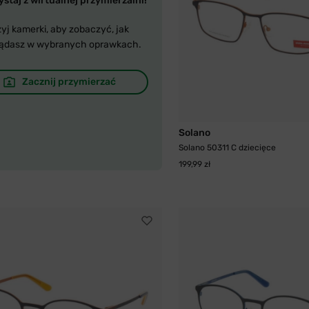
staj z wirtualnej przymierzalni!
yj kamerki, aby zobaczyć, jak
ądasz w wybranych oprawkach.
Zacznij przymierzać
Solano
Solano 50311 C dziecięce
199,99 zł