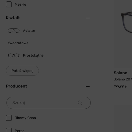
Męskie
Kształt
Aviator
Kwadratowe
Prostokątne
Pokaż więcej
Solano
Solano 20
Producent
199,99 zł
Szukaj
Jimmy Choo
Persol