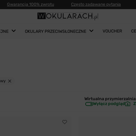
Gwarancja 100% zwrotu
Często zadawane pytania
VOUCHER
C
YJNE
OKULARY PRZECIWSŁONECZNE
owy
Wirtualna przymierzalnia 
Wyłącz podgląd
Z