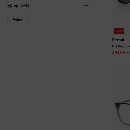
Typ oprawki
Pełne
-25%
Persol
Okulary pr
681,99 zł