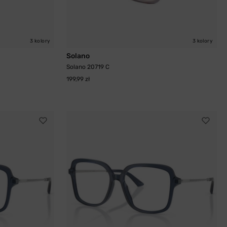
3 kolory
3 kolory
Solano
Solano 20719 C
199,99 zł