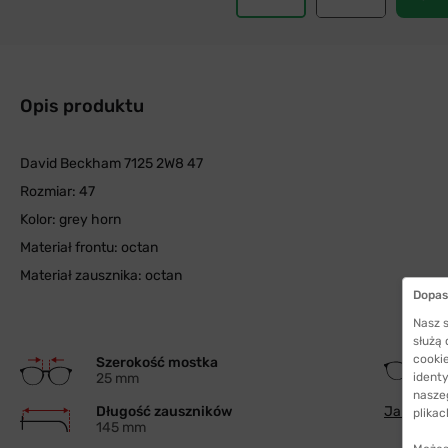
Opis produktu
David Beckham 7125 2W8 47
Rozmiar: 47
Kolor: grey horn
Materiał frontu: octan
Materiał zausznika: octan
Dopas
Nasz s
służą
cookie
Szerokość mostka
25 mm
identy
nasze
Długość zauszników
Jak wybra
plikac
145 mm