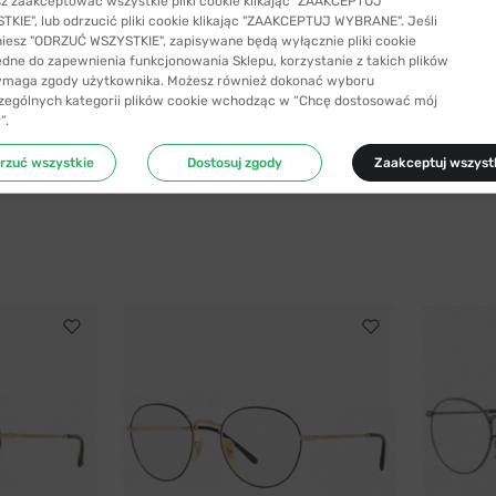
z zaakceptować wszystkie pliki cookie klikając "ZAAKCEPTUJ
KIE", lub odrzucić pliki cookie klikając "ZAAKCEPTUJ WYBRANE". Jeśli
niesz "ODRZUĆ WSZYSTKIE", zapisywane będą wyłącznie pliki cookie
ędne do zapewnienia funkcjonowania Sklepu, korzystanie z takich plików
ymaga zgody użytkownika. Możesz również dokonać wyboru
zególnych kategorii plików cookie wchodząc w “Chcę dostosować mój
”.
rzuć wszystkie
Dostosuj zgody
Zaakceptuj wszyst