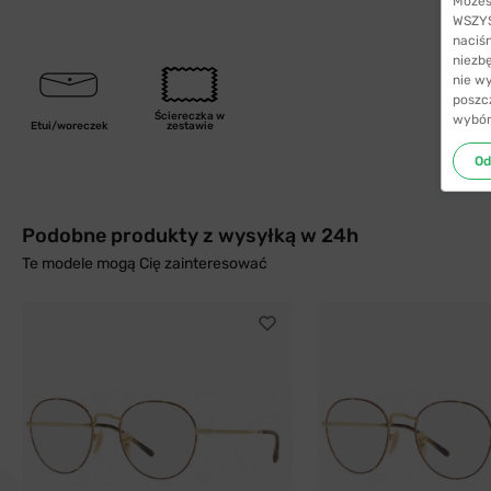
Możes
WSZYST
naciś
niezb
nie w
poszc
Ściereczka w
wybór
Etui/woreczek
zestawie
Od
Podobne produkty z wysyłką w 24h
Te modele mogą Cię zainteresować