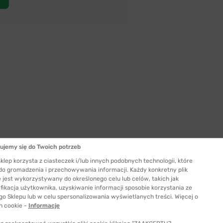
ujemy się do Twoich potrzeb
klep korzysta z ciasteczek i/lub innych podobnych technologii, które
 do gromadzenia i przechowywania informacji. Każdy konkretny plik
 jest wykorzystywany do określonego celu lub celów, takich jak
Szerokość szkła
fikacja użytkownika, uzyskiwanie informacji sposobie korzystania ze
47 mm
go Sklepu lub w celu spersonalizowania wyświetlanych treści. Więcej o
ć odpowiedni rozmiar
h cookie -
Informacje