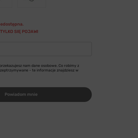
niedostępna.
TYLKO SIĘ POJAWI
 przekazujesz nam dane osobowe. Co robimy z
przeptrzymywane - te informacje znajdziesz w
Powiadom mnie