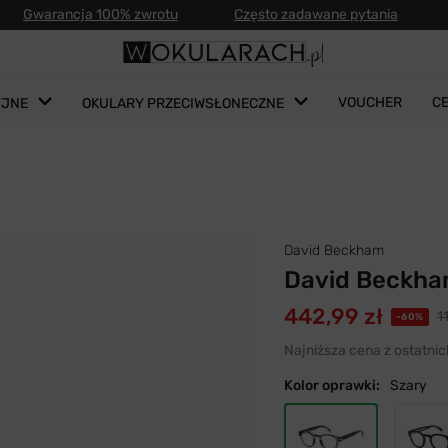
Gwarancja 100% zwrotu
Często zadawane pytania
VOUCHER
C
YJNE
OKULARY PRZECIWSŁONECZNE
David Beckham
David Beckha
442,99 zł
1
-60%
Najniższa cena z ostatnic
Kolor oprawki:
Szary