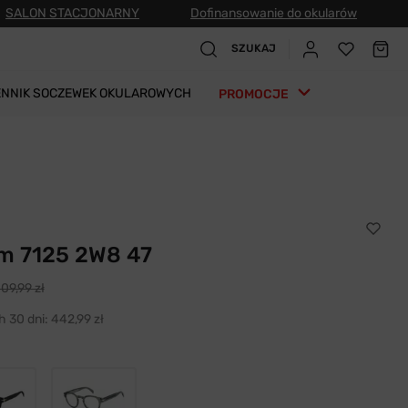
SALON STACJONARNY
Dofinansowanie do okularów
SZUKAJ
ENNIK SOCZEWEK OKULAROWYCH
PROMOCJE
m 7125 2W8 47
109,99 zł
h 30 dni:
442,99 zł