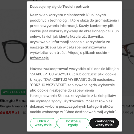
Dopasujemy się do Twoich potrzeb
Nasz sklep korzysta z ciasteczek i/lub innych
podobnych technologii, które służą do gromadzenia i
przechowywania informacji. Każdy konkretny plik
cookie jest wykorzystywany do określonego celu lub
celów, takich jak identyfikacja użytkownika,
uzyskiwanie informacji sposobie korzystania ze
naszego Sklepu lub w celu spersonalizowania
wyświetlanych treści. Więcej o plikach cookie -
Informacje
Możesz zaakceptować wszystkie pliki cookie klikając
"ZAAKCEPTUJ WSZYSTKIE", lub odrzucić pliki cookie
klikając "ZAAKCEPTUJ WYBRANE". Jeśli naciśniesz
"ODRZUĆ WSZYSTKIE", zapisywane będą wyłącznie
pliki cookie niezbędne do zapewnienia
WYSYŁKA 24H
WYSYŁKA 24H
funkcjonowania Sklepu, korzystanie z takich plików
Giorgio Armani
Oakley
nie wymaga zgody użytkownika. Możesz również
dokonać wyboru poszczególnych kategorii plików
Giorgio Armani 7125 5042 52
Oakley 5152 515205 54 W
cookie wchodząc w “Chcę dostosować mój wybór”.
668,99 zł
725,99 zł
1046,99 zł
1306,99 zł
Odrzuć
Dostosuj
Zaakceptuj
wszystkie
zgody
wszystkie