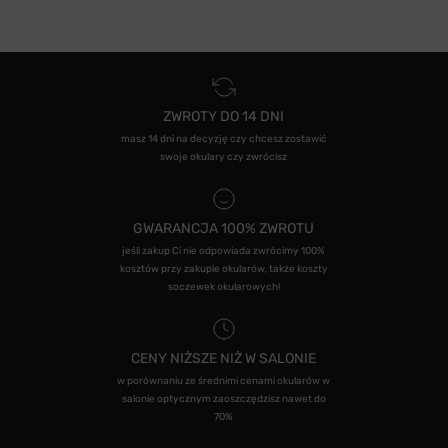
ZWROTY DO 14 DNI
masz 14 dni na decyzję czy chcesz zostawić
swoje okulary czy zwrócisz
GWARANCJA 100% ZWROTU
jeśli zakup Ci nie odpowiada zwrócimy 100%
kosztów przy zakupie okularów, także koszty
soczewek okularowych!
CENY NIŻSZE NIŻ W SALONIE
w porównaniu ze średnimi cenami okularów w
salonie optycznym zaoszczędzisz nawet do
70%