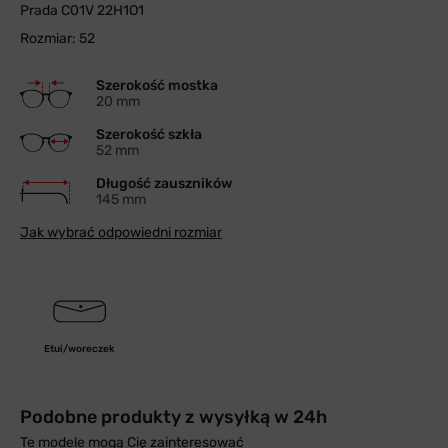
Prada C01V 22H1O1
Rozmiar: 52
Szerokość mostka
20 mm
Szerokość szkła
52 mm
Długość zauszników
145 mm
Jak wybrać odpowiedni rozmiar
Etui/woreczek
Podobne produkty z wysyłką w 24h
Te modele mogą Cię zainteresować