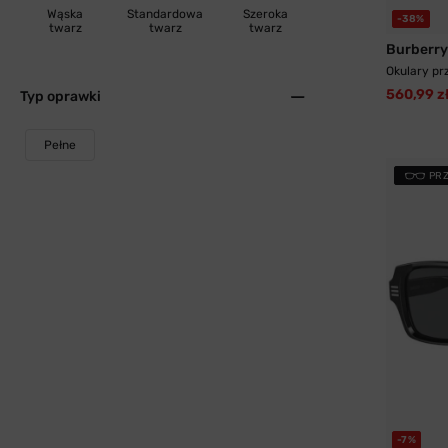
Wąska
Standardowa
Szeroka
-38%
twarz
twarz
twarz
Burberry
Okulary pr
560,99 z
Typ oprawki
Pełne
PR
-7%