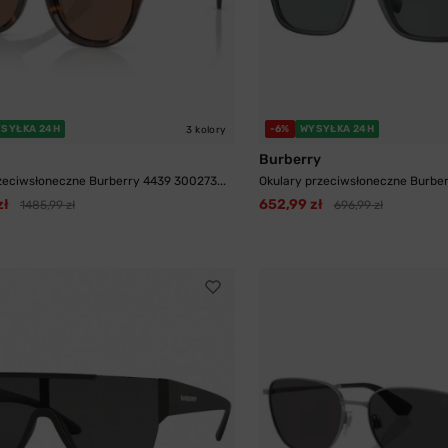
SYŁKA 24H
-6%
WYSYŁKA 24H
3 kolory
Burberry
zeciwsłoneczne Burberry 4439 300273...
Okulary przeciwsłoneczne Burber
zł
652,99 zł
1485,99 zł
696,99 zł