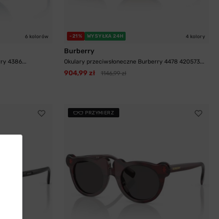
-21%
WYSYŁKA 24H
6 kolorów
4 kolory
Burberry
ry 4386...
Okulary przeciwsłoneczne Burberry 4478 420573...
904,99 zł
1146,99 zł
PRZYMIERZ