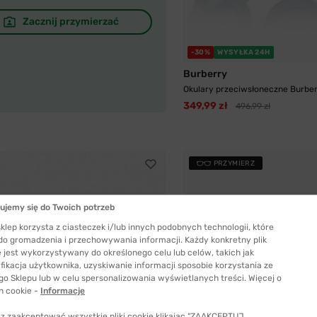
Zacznij przymierzać
-30%
WYSYŁKA 24H
Burberry
Okulary przeciwsłoneczne Burber
349,99 zł
496,99 zł
PRZYMIERZ
ujemy się do Twoich potrzeb
klep korzysta z ciasteczek i/lub innych podobnych technologii, które
 do gromadzenia i przechowywania informacji. Każdy konkretny plik
 jest wykorzystywany do określonego celu lub celów, takich jak
fikacja użytkownika, uzyskiwanie informacji sposobie korzystania ze
go Sklepu lub w celu spersonalizowania wyświetlanych treści. Więcej o
h cookie -
Informacje
z zaakceptować wszystkie pliki cookie klikając "ZAAKCEPTUJ