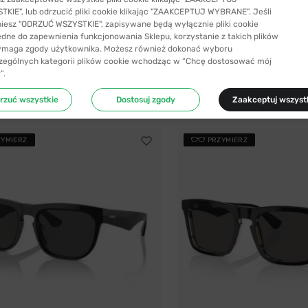
KIE", lub odrzucić pliki cookie klikając "ZAAKCEPTUJ WYBRANE". Jeśli
niesz "ODRZUĆ WSZYSTKIE", zapisywane będą wyłącznie pliki cookie
YŁKA 24H
-35%
6 kolorów
ędne do zapewnienia funkcjonowania Sklepu, korzystanie z takich plików
ymaga zgody użytkownika. Możesz również dokonać wyboru
Burberry
zególnych kategorii plików cookie wchodząc w “Chcę dostosować mój
zeciwsłoneczne Burberry 4291 3007/H...
Okulary przeciwsłoneczne Burber
”.
ł
824,99 zł
635,99 zł
1274,99 zł
rzuć wszystkie
Dostosuj zgody
Zaakceptuj wszyst
ZYMIERZ
PRZYMIERZ