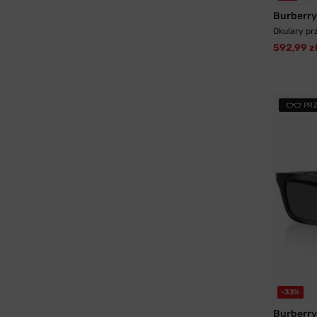
Burberry
Okulary pr
592,99 z
PR
-33%
Burberry