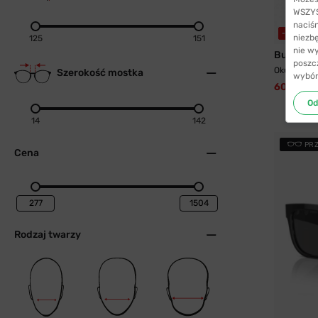
WSZYST
naciś
-5%
WYS
niezb
125
151
nie w
Burberry
poszc
Okulary pr
Szerokość mostka
wybór
604,99 z
Od
14
142
PR
Cena
Rodzaj twarzy