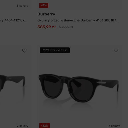
-8%
3 kolory
Burberry
y 4434 412187...
Okulary przeciwsłoneczne Burberry 4181 300187...
585,99 zł
635,99 zł
PRZYMIERZ
-32%
2 kolory
3 kolory