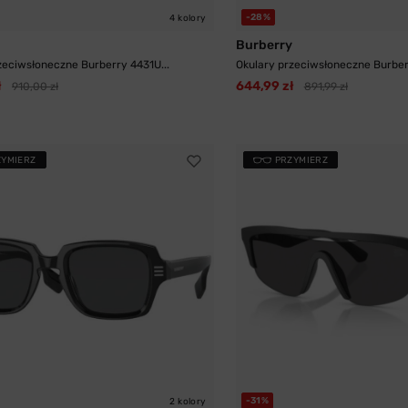
-28%
4 kolory
Burberry
zeciwsłoneczne Burberry 4431U...
Okulary przeciwsłoneczne Burberr
ł
644,99 zł
910,00 zł
891,99 zł
ZYMIERZ
PRZYMIERZ
-31%
2 kolory