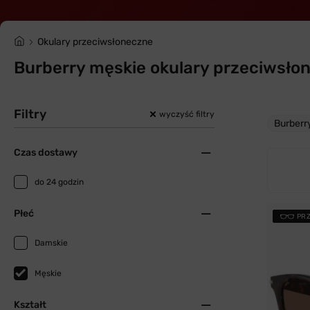
Okulary przeciwsłoneczne
Burberry męskie okulary przeciwsło
Filtry
wyczyść filtry
Burberr
Czas dostawy
do 24 godzin
Płeć
PR
Damskie
Męskie
Kształt