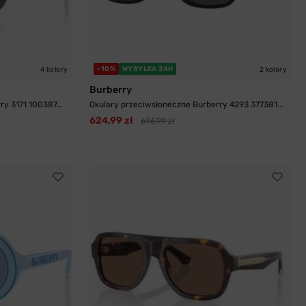
-10%
WYSYŁKA 24H
4 kolory
2 kolory
Burberry
y 3171 100387...
Okulary przeciwsłoneczne Burberry 4293 377381...
624,99 zł
696,99 zł