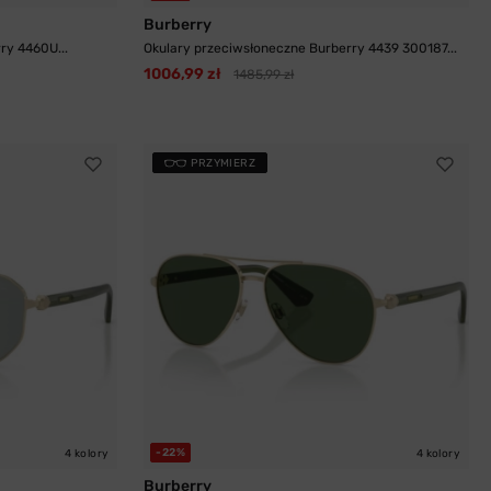
Burberry
ry 4460U...
Okulary przeciwsłoneczne Burberry 4439 300187...
1006,99 zł
1485,99 zł
PRZYMIERZ
-22%
4 kolory
4 kolory
Burberry