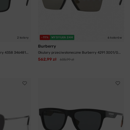
-11%
WYSYŁKA 24H
2 kolory
6 kolorów
Burberry
ry 4358 346481...
Okulary przeciwsłoneczne Burberry 4291 3001/G...
562,99 zł
635,99 zł