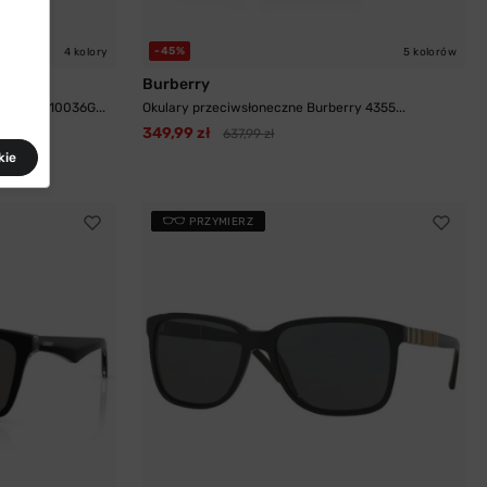
-45%
4 kolory
5 kolorów
Burberry
ry 3166 10036G...
Okulary przeciwsłoneczne Burberry 4355...
349,99 zł
637,99 zł
kie
PRZYMIERZ