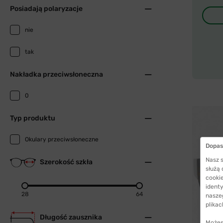
Posiadają polaryzacje
nie
tak
Nakładka przeciwsłoneczna
0
Typ produktu
Okulary przeciwsłoneczne
Dopas
Nasz s
Szerokość szkła
służą
cookie
identy
28
64
nasze
plikac
Długość zausznika
Możes