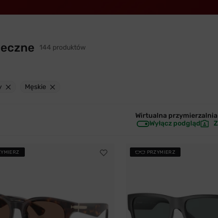
neczne
144 produktów
y
Męskie
Wirtualna przymierzalnia 
Wyłącz podgląd
Z
ZYMIERZ
PRZYMIERZ