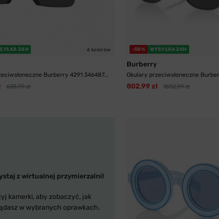
SYŁKA 24H
-50%
WYSYŁKA 24H
6 kolorów
Burberry
zeciwsłoneczne Burberry 4291 346487...
Okulary przeciwsłoneczne Burberr
ł
802,99 zł
635,99 zł
1592,99 zł
staj z wirtualnej przymierzalni!
yj kamerki, aby zobaczyć, jak
ądasz w wybranych oprawkach.