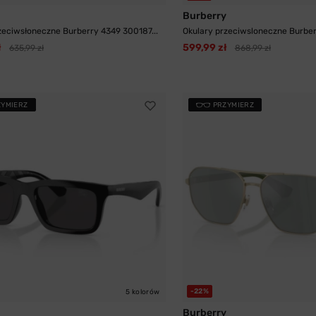
Burberry
zeciwsłoneczne Burberry 4349 300187...
Okulary przeciwsloneczne Burber
ł
599,99 zł
635,99 zł
868,99 zł
ZYMIERZ
PRZYMIERZ
-22%
5 kolorów
Burberry