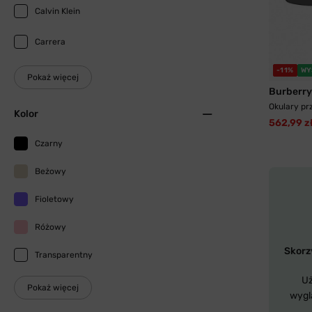
Calvin Klein
Carrera
-11%
WY
Pokaż więcej
Burberry
Okulary pr
Kolor
562,99 z
Czarny
Beżowy
Fioletowy
Różowy
Skorzy
Transparentny
Uż
Pokaż więcej
wygl