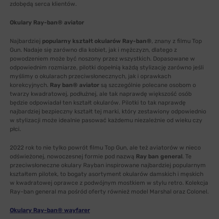
zdobędą serca klientów.
Okulary Ray-ban® aviator
Najbardziej
popularny kształt okularów Ray-ban®
, znany z filmu Top
Gun. Nadaje się zarówno dla kobiet, jak i mężczyzn, dlatego z
powodzeniem może być noszony przez wszystkich. Dopasowane w
odpowiednim rozmiarze, pilotki dopełnią każdą stylizację zarówno jeśli
myślimy o okularach przeciwsłonecznych, jak i oprawkach
korekcyjnych.
Ray ban® aviator
są szczególnie polecane osobom o
twarzy kwadratowej, podłużnej, ale tak naprawdę większość osób
będzie odpowiadał ten kształt okularów. Pilotki to tak naprawdę
najbardziej bezpieczny kształt tej marki, który zestawiony odpowiednio
w stylizacji może idealnie pasować każdemu niezależnie od wieku czy
płci.
2022 rok to nie tylko powrót filmu Top Gun, ale też aviatorów w nieco
odświeżonej, nowoczesnej formie pod nazwą
Ray ban general
. Te
przeciwsłoneczne okulary Rayban inspirowane najbardziej popularnym
kształtem pilotek, to bogaty asortyment okularów damskich i męskich
w kwadratowej oprawce z podwójnym mostkiem w stylu retro. Kolekcja
Ray-ban general ma pośród oferty również model Marshal oraz Colonel.
Okulary Ray-ban® wayfarer