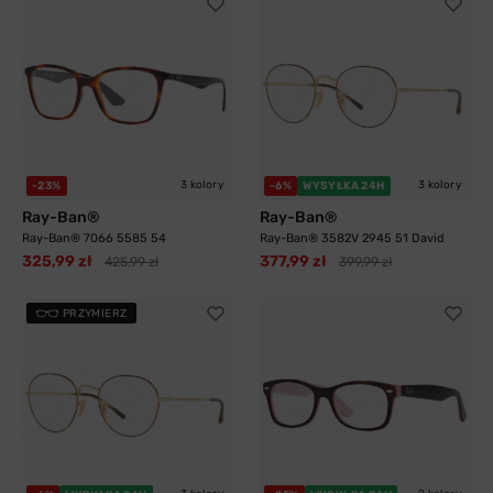
3 kolory
3 kolory
-23%
-6%
WYSYŁKA 24H
Ray-Ban®
Ray-Ban®
Ray-Ban® 7066 5585 54
Ray-Ban® 3582V 2945 51 David
325,99 zł
377,99 zł
425,99 zł
399,99 zł
PRZYMIERZ