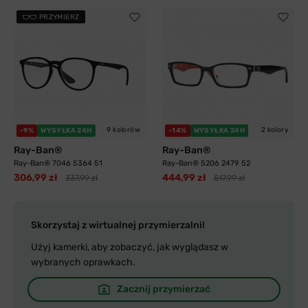
PRZYMIERZ
9 kolorów
2 kolory
-9%
WYSYŁKA 24H
-14%
WYSYŁKA 24H
Ray-Ban®
Ray-Ban®
Ray-Ban® 7046 5364 51
Ray-Ban® 5206 2479 52
306,99 zł
444,99 zł
337,99 zł
517,99 zł
Skorzystaj z wirtualnej przymierzalni!
Użyj kamerki, aby zobaczyć, jak wyglądasz w
wybranych oprawkach.
Zacznij przymierzać