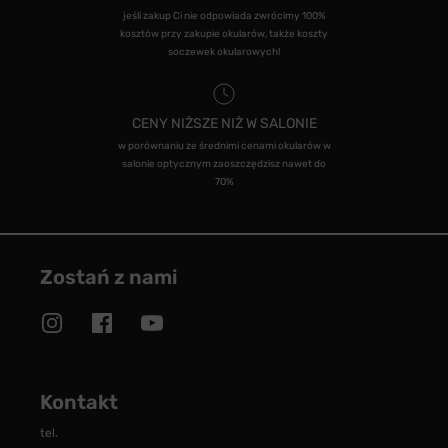
jeśli zakup Ci nie odpowiada zwrócimy 100%
kosztów przy zakupie okularów, także koszty
soczewek okularowych!
CENY NIŻSZE NIŻ W SALONIE
w porównaniu ze średnimi cenami okularów w
salonie optycznym zaoszczędzisz nawet do
70%
Zostań z nami
Kontakt
tel.