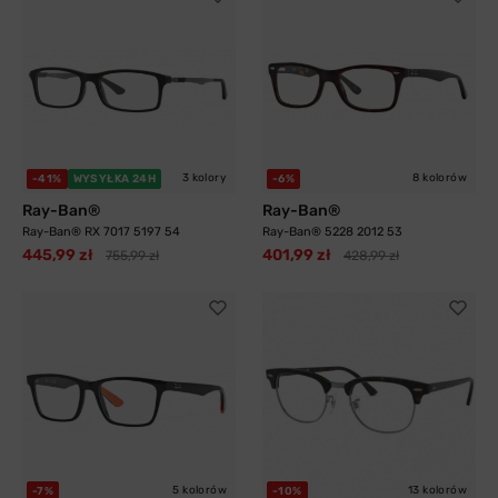
3 kolory
8 kolorów
-41%
WYSYŁKA 24H
-6%
Ray-Ban®
Ray-Ban®
Ray-Ban® RX 7017 5197 54
Ray-Ban® 5228 2012 53
445,99 zł
401,99 zł
755,99 zł
428,99 zł
5 kolorów
13 kolorów
-7%
-10%