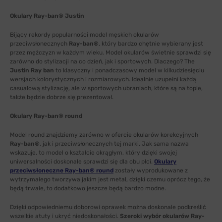
Okulary Ray-ban® Justin
Bijący rekordy popularności model męskich okularów
przeciwsłonecznych
Ray-ban®
, który bardzo chętnie wybierany jest
przez mężczyzn w każdym wieku. Model okularów świetnie sprawdzi się
zarówno do stylizacji na co dzień, jak i sportowych. Dlaczego? The
Justin Ray ban
to klasyczny i ponadczasowy model w kilkudziesięciu
wersjach kolorystycznych i rozmiarowych. Idealnie uzupełni każdą
casualową stylizację, ale w sportowych ubraniach, które są na topie,
także będzie dobrze się prezentował.
Okulary Ray-ban® round
Model round znajdziemy zarówno w ofercie okularów korekcyjnych
Ray-ban®
, jak i przeciwsłonecznych tej marki. Jak sama nazwa
wskazuje, to model o kształcie okrągłym, który dzięki swojej
uniwersalności doskonale sprawdzi się dla obu płci.
Okulary
przeciwsłoneczne Ray-ban® round
zostały wyprodukowane z
wytrzymałego tworzywa jakim jest metal, dzięki czemu oprócz tego, że
będą trwałe, to dodatkowo jeszcze będą bardzo modne.
Dzięki odpowiedniemu doborowi oprawek można doskonale podkreślić
wszelkie atuty i ukryć niedoskonałości.
Szeroki wybór okularów Ray-