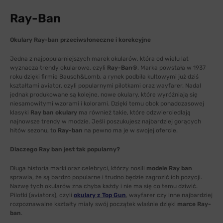
Ray-Ban
Okulary Ray-ban przeciwsłoneczne i korekcyjne
Jedna z najpopularniejszych marek okularów, która od wielu lat
wyznacza trendy okularowe, czyli
Ray-Ban®
. Marka powstała w 1937
roku dzięki firmie Bausch&Lomb, a rynek podbiła kultowymi już dziś
kształtami aviator, czyli popularnymi pilotkami oraz wayfarer. Nadal
jednak produkowane są kolejne, nowe okulary, które wyróżniają się
niesamowitymi wzorami i kolorami. Dzięki temu obok ponadczasowej
klasyki
Ray ban okulary
ma również takie, które odzwierciedlają
najnowsze trendy w modzie. Jeśli poszukujesz najbardziej gorących
hitów sezonu, to
Ray-ban
na pewno ma je w swojej ofercie.
Dlaczego Ray ban jest tak popularny?
Długa historia marki oraz celebryci, którzy nosili
modele Ray ban
sprawia, że są bardzo popularne i trudno będzie zagrozić ich pozycji.
Nazwę tych okularów zna chyba każdy i nie ma się co temu dziwić.
Pilotki (aviators), czyli
okulary z Top Gun
, wayfarer czy inne najbardziej
rozpoznawalne kształty miały swój początek właśnie dzięki
marce Ray-
ban
.