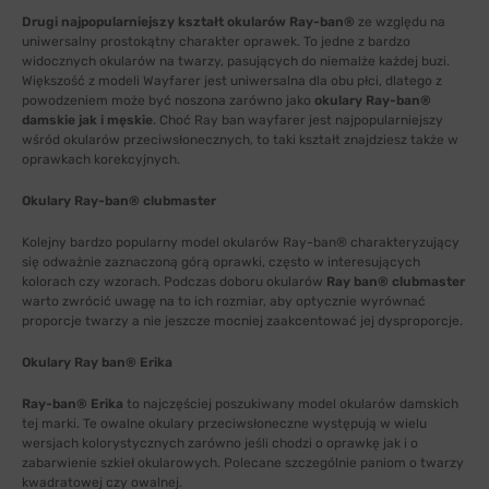
Drugi najpopularniejszy kształt okularów Ray-ban®
ze względu na
uniwersalny prostokątny charakter oprawek. To jedne z bardzo
widocznych okularów na twarzy, pasujących do niemalże każdej buzi.
Większość z modeli Wayfarer jest uniwersalna dla obu płci, dlatego z
powodzeniem może być noszona zarówno jako
okulary Ray-ban®
damskie jak i męskie
. Choć Ray ban wayfarer jest najpopularniejszy
wśród okularów przeciwsłonecznych, to taki kształt znajdziesz także w
oprawkach korekcyjnych.
Okulary Ray-ban® clubmaster
Kolejny bardzo popularny model okularów Ray-ban® charakteryzujący
się odważnie zaznaczoną górą oprawki, często w interesujących
kolorach czy wzorach. Podczas doboru okularów
Ray ban® clubmaster
warto zwrócić uwagę na to ich rozmiar, aby optycznie wyrównać
proporcje twarzy a nie jeszcze mocniej zaakcentować jej dysproporcje.
Okulary Ray ban® Erika
Ray-ban® Erika
to najczęściej poszukiwany model okularów damskich
tej marki. Te owalne okulary przeciwsłoneczne występują w wielu
wersjach kolorystycznych zarówno jeśli chodzi o oprawkę jak i o
zabarwienie szkieł okularowych. Polecane szczególnie paniom o twarzy
kwadratowej czy owalnej.