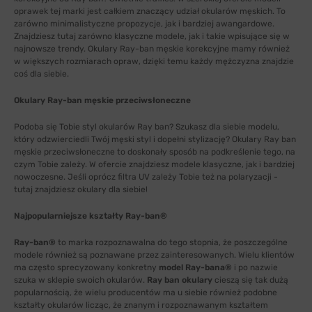
oprawek tej marki jest całkiem znaczący udział okularów męskich. To
zarówno minimalistyczne propozycje, jak i bardziej awangardowe.
Znajdziesz tutaj zarówno klasyczne modele, jak i takie wpisujące się w
najnowsze trendy. Okulary Ray-ban męskie korekcyjne mamy również
w większych rozmiarach opraw, dzięki temu każdy mężczyzna znajdzie
coś dla siebie.
Okulary Ray-ban męskie przeciwsłoneczne
Podoba się Tobie styl okularów Ray ban? Szukasz dla siebie modelu,
który odzwierciedli Twój męski styl i dopełni stylizację? Okulary Ray ban
męskie przeciwsłoneczne to doskonały sposób na podkreślenie tego, na
czym Tobie zależy. W ofercie znajdziesz modele klasyczne, jak i bardziej
nowoczesne. Jeśli oprócz filtra UV zależy Tobie też na polaryzacji -
tutaj znajdziesz okulary dla siebie!
Najpopularniejsze kształty Ray-ban®
Ray-ban®
to marka rozpoznawalna do tego stopnia, że poszczególne
modele również są poznawane przez zainteresowanych. Wielu klientów
ma często sprecyzowany konkretny
model Ray-bana®
i po nazwie
szuka w sklepie swoich okularów.
Ray ban okulary
cieszą się tak dużą
popularnością, że wielu producentów ma u siebie również podobne
kształty okularów licząc, że znanym i rozpoznawanym kształtem