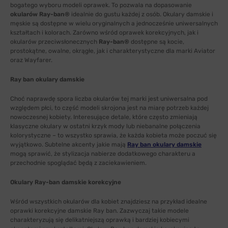
bogatego wyboru modeli oprawek. To pozwala na dopasowanie
okularów Ray-ban®
idealnie do gustu każdej z osób. Okulary damskie i
męskie są dostępne w wielu oryginalnych a jednocześnie uniwersalnych
kształtach i kolorach. Zarówno wśród oprawek korekcyjnych, jak i
okularów przeciwsłonecznych
Ray-ban®
dostępne są kocie,
prostokątne, owalne, okrągłe, jak i charakterystyczne dla marki Aviator
oraz Wayfarer.
Ray ban okulary damskie
Choć naprawdę spora liczba okularów tej marki jest uniwersalna pod
względem płci, to część modeli skrojona jest na miarę potrzeb każdej
nowoczesnej kobiety. Interesujące detale, które często zmieniają
klasyczne okulary w ostatni krzyk mody lub niebanalne połączenia
kolorystyczne – to wszystko sprawia, że każda kobieta może poczuć się
wyjątkowo. Subtelne akcenty jakie mają
Ray ban okulary damskie
mogą sprawić, że stylizacja nabierze dodatkowego charakteru a
przechodnie spoglądać będą z zaciekawieniem.
Okulary Ray-ban damskie korekcyjne
Wśród wszystkich okularów dla kobiet znajdziesz na przykład idealne
oprawki korekcyjne damskie Ray ban. Zazwyczaj takie modele
charakteryzują się delikatniejszą oprawką i bardziej kobiecymi