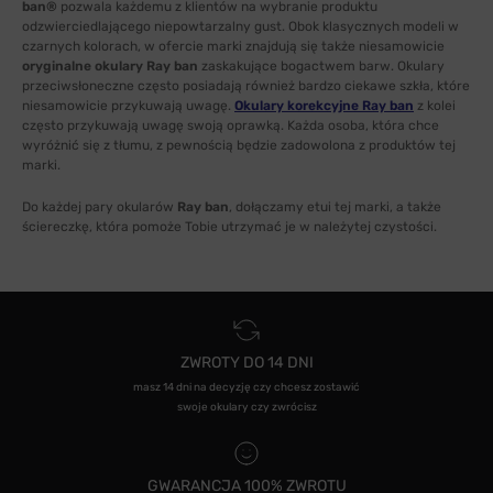
ban®
pozwala każdemu z klientów na wybranie produktu
odzwierciedlającego niepowtarzalny gust. Obok klasycznych modeli w
czarnych kolorach, w ofercie marki znajdują się także niesamowicie
oryginalne okulary Ray ban
zaskakujące bogactwem barw. Okulary
przeciwsłoneczne często posiadają również bardzo ciekawe szkła, które
niesamowicie przykuwają uwagę.
Okulary korekcyjne Ray ban
z kolei
często przykuwają uwagę swoją oprawką. Każda osoba, która chce
wyróżnić się z tłumu, z pewnością będzie zadowolona z produktów tej
marki.
Do każdej pary okularów
Ray ban
, dołączamy etui tej marki, a także
ściereczkę, która pomoże Tobie utrzymać je w należytej czystości.
ZWROTY DO 14 DNI
masz 14 dni na decyzję czy chcesz zostawić
swoje okulary czy zwrócisz
GWARANCJA 100% ZWROTU