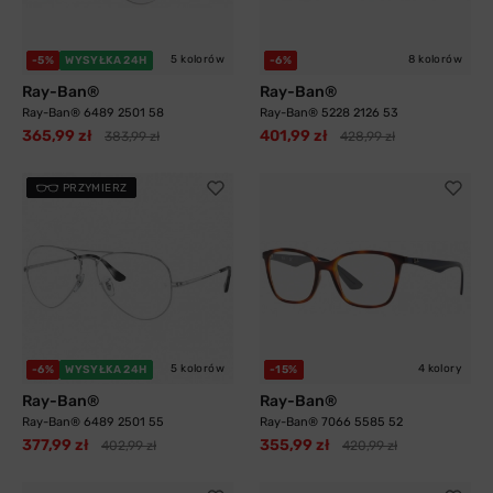
5 kolorów
8 kolorów
-5%
WYSYŁKA 24H
-6%
Ray-Ban®
Ray-Ban®
Ray-Ban® 6489 2501 58
Ray-Ban® 5228 2126 53
365,99 zł
401,99 zł
383,99 zł
428,99 zł
PRZYMIERZ
5 kolorów
4 kolory
-6%
WYSYŁKA 24H
-15%
Ray-Ban®
Ray-Ban®
Ray-Ban® 6489 2501 55
Ray-Ban® 7066 5585 52
377,99 zł
355,99 zł
402,99 zł
420,99 zł