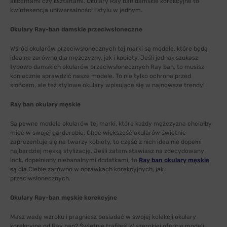
akcentami czy kształtami. Okulary Ray ban damskie korekcyjne to
kwintesencja uniwersalności i stylu w jednym.
Okulary Ray-ban damskie przeciwsłoneczne
Wśród okularów przeciwsłonecznych tej marki są modele, które będą
idealne zarówno dla mężczyzny, jak i kobiety. Jeśli jednak szukasz
typowo damskich okularów przeciwsłonecznych Ray ban, to musisz
koniecznie sprawdzić nasze modele. To nie tylko ochrona przed
słońcem, ale też stylowe okulary wpisujące się w najnowsze trendy!
Ray ban okulary męskie
Są pewne modele okularów tej marki, które każdy mężczyzna chciałby
mieć w swojej garderobie. Choć większość okularów świetnie
zaprezentuje się na twarzy kobiety, to część z nich idealnie dopełni
najbardziej męską stylizację. Jeśli zatem stawiasz na zdecydowany
look, dopełniony niebanalnymi dodatkami, to
Ray ban okulary męskie
są dla Ciebie zarówno w oprawkach korekcyjnych, jak i
przeciwsłonecznych.
Okulary Ray-ban męskie korekcyjne
Masz wadę wzroku i pragniesz posiadać w swojej kolekcji okulary
korekcyjne od Ray ban? Świetnie trafiłeś! W szerokiej ofercie modeli