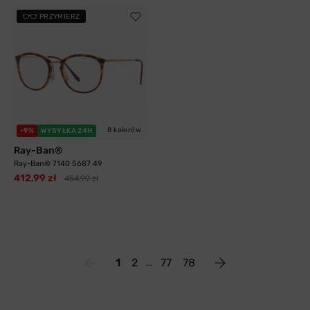
PRZYMIERZ
8 kolorów
-9%
WYSYŁKA 24H
Ray-Ban®
Ray-Ban® 7140 5687 49
412,99 zł
454,99 zł
1
2
77
78