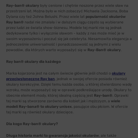
Ray-ban® okulary
były cenione i chętnie noszone przez wiele sław na
przestrzeni lat. Można było w nich zobaczyć Michaela Jacksona, Boba
Dylana czy też Johna Belushi. Przez wiele lat
popularność okularów
Ray ban®
nadal nie zmalała i w dalszym ciągu często są wybierane
przez ludzi ze świata show-biznesu. Modele tej marki nie są jednak
dedykowane tylko i wyłącznie sławom - każdy z nas może mieć je w
swoim wyposażeniu i poczuć się jak celebryta. Niesamowita elegancja a
jednocześnie uniwersalność i ponadczasowość są jednymi z wielu
powodów, dla których warto wyposażyć się w
Ray-Ban® okulary
.
Ray ban® okulary dla każdego
Marka kojarzona jest na całym świecie głównie jeśli chodzi o
okulary
przeciwsłoneczne Ray ban
, jednak w swojej ofercie posiada również
okulary korekcyjne. Dzięki temu każda osoba, u której stwierdzono wadę
wzroku, może wyposażyć się w oprawki podkreślające urodę. Okulary to
obecnie element mody, której idealną częścią jest
Ray-ban®
. Oprawki
tej marki są stworzone zarówno dla kobiet jak i mężczyzn, a
wiele
modeli Ray-bana® to okulary unisex
, pasujące obu płciom. W ofercie
tej marki są również okulary dziecięce.
Dla kogo Ray-ban® okulary?
Długa historia marki to gwarancja jakości okularów
, ale także