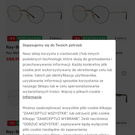
3 kolory
3 kolory
-4%
WYSYŁKA 24H
-5%
WYSYŁKA 24H
Dopasujemy się do Twoich potrzeb
Ray-Ban®
Ray-Ban®
Ray-Ban® 3582V 2946 51 David
Ray-Ban® 3582V 2946 49 David
Nasz sklep korzysta z ciasteczek i/lub innych
388,99 zł
425,99 zł
podobnych technologii, które służą do gromadzenia i
405,99 zł
446,99 zł
przechowywania informacji. Każdy konkretny plik
cookie jest wykorzystywany do określonego celu lub
celów, takich jak identyfikacja użytkownika,
uzyskiwanie informacji sposobie korzystania ze
naszego Sklepu lub w celu spersonalizowania
wyświetlanych treści. Więcej o plikach cookie -
Informacje
Możesz zaakceptować wszystkie pliki cookie klikając
"ZAAKCEPTUJ WSZYSTKIE", lub odrzucić pliki cookie
klikając "ZAAKCEPTUJ WYBRANE". Jeśli naciśniesz
5 kolorów
5 kolorów
-3%
WYSYŁKA 24H
-8%
WYSYŁKA 24H
"ODRZUĆ WSZYSTKIE", zapisywane będą wyłącznie
pliki cookie niezbędne do zapewnienia
Ray-Ban®
Ray-Ban®
funkcjonowania Sklepu, korzystanie z takich plików