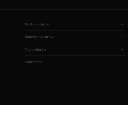
Marki okularów
Rodzaje okularów
Typ okularów
Informacje