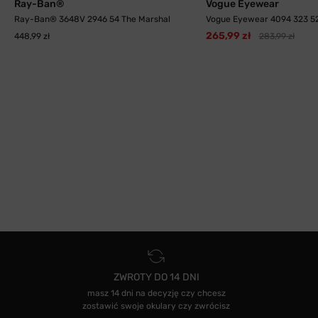
Ray-Ban®
Vogue Eyewear
Ray-Ban® 3648V 2946 54 The Marshal
Vogue Eyewear 4094 323 5
265,99 zł
448,99 zł
283,99 zł
ZWROTY DO 14 DNI
masz 14 dni na decyzję czy chcesz
zostawić swoje okulary czy zwrócisz