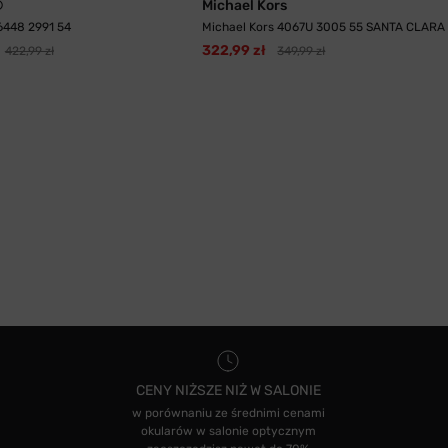
®
Michael Kors
448 2991 54
Michael Kors 4067U 3005 55 SANTA CLARA
322,99 zł
422,99 zł
349,99 zł
CENY NIŻSZE NIŻ W SALONIE
w porównaniu ze średnimi cenami
okularów w salonie optycznym