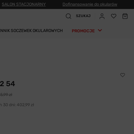
SALON STACJONARNY
Dofinansowanie do okularów
SZUKAJ
ENNIK SOCZEWEK OKULAROWYCH
PROMOCJE
2 54
5,99 zł
h 30 dni:
402,99 zł