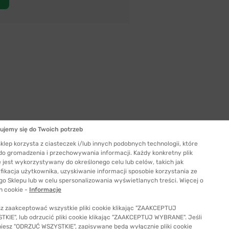
ujemy się do Twoich potrzeb
Szerokość szkła
klep korzysta z ciasteczek i/lub innych podobnych technologii, które
54 mm
 do gromadzenia i przechowywania informacji. Każdy konkretny plik
 jest wykorzystywany do określonego celu lub celów, takich jak
ć odpowiedni rozmiar
fikacja użytkownika, uzyskiwanie informacji sposobie korzystania ze
go Sklepu lub w celu spersonalizowania wyświetlanych treści. Więcej o
h cookie -
Informacje
z zaakceptować wszystkie pliki cookie klikając "ZAAKCEPTUJ
KIE", lub odrzucić pliki cookie klikając "ZAAKCEPTUJ WYBRANE". Jeśli
niesz "ODRZUĆ WSZYSTKIE", zapisywane będą wyłącznie pliki cookie