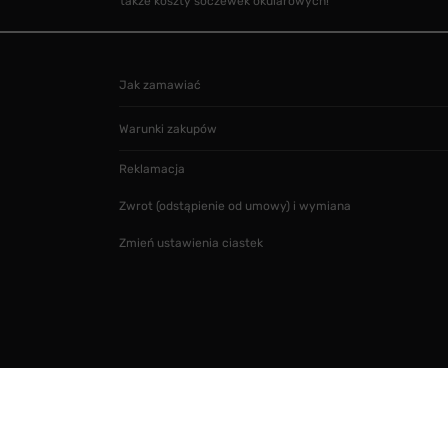
także koszty soczewek okularowych!
Jak zamawiać
Warunki zakupów
Reklamacja
Zwrot (odstąpienie od umowy) i wymiana
Zmień ustawienia ciastek
Projekt i realizacja
SMARTMAGE