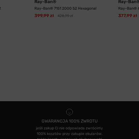
Ray-Ban®
Ray-Ban
2
Ray-Ban® 7151 2000 52 Hexagonal
Ray-Ban® 6
399,99 zł
377,99 zł
428,99 zł
GWARANCJA 100% ZWROTU
jeśli zakup Ci nie odpowiada zwrócimy
100% kosztów przy zakupie okularów,