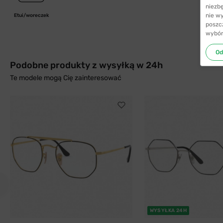
niezb
nie w
Etui/woreczek
poszc
wybór
Od
Podobne produkty z wysyłką w 24h
Te modele mogą Cię zainteresować
WYSYŁKA 24H