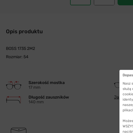
Opis produktu
BOSS 1735 2M2
Rozmiar: 54
Dopas
Szerokość mostka
Nasz s
17 mm
służą
cookie
Długość zauszników
Jak wybra
identy
140 mm
nasze
plikac
Możes
WSZYST
naciś