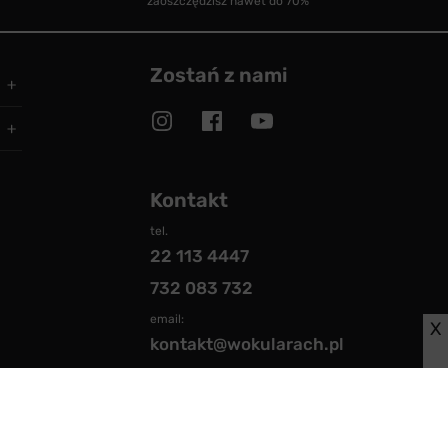
zaoszczędzisz nawet do 70%
Zostań z nami
Kontakt
tel.
22 113 4447
732 083 732
email:
X
kontakt@wokularach.pl