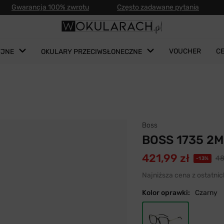
Gwarancja 100% zwrotu
Często zadawane pytania
VOUCHER
C
YJNE
OKULARY PRZECIWSŁONECZNE
Boss
BOSS 1735 2M
421,99 zł
48
-13%
Najniższa cena z ostatnic
Kolor oprawki:
Czarny