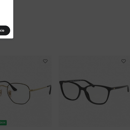
kie
24H