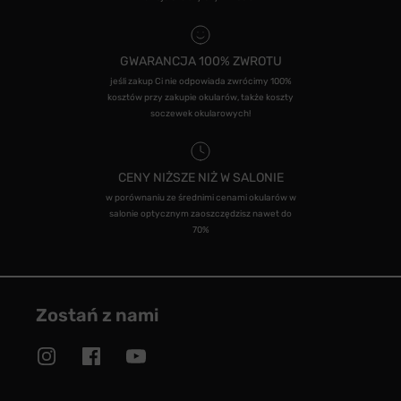
GWARANCJA 100% ZWROTU
jeśli zakup Ci nie odpowiada zwrócimy 100%
kosztów przy zakupie okularów, także koszty
soczewek okularowych!
CENY NIŻSZE NIŻ W SALONIE
w porównaniu ze średnimi cenami okularów w
salonie optycznym zaoszczędzisz nawet do
70%
Zostań z nami