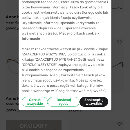
podobnych technologii, które służą do gromadzenia i
przechowywania informacji. Każdy konkretny plik
3 kolory
5 kolorów
cookie jest wykorzystywany do określonego celu lub
Anne Marii
Anne Marii
celów, takich jak identyfikacja użytkownika,
Anne Marii 50084 C
Anne Marii 50078 C
uzyskiwanie informacji sposobie korzystania ze
naszego Sklepu lub w celu spersonalizowania
299,99 zł
299,99 zł
wyświetlanych treści. Więcej o plikach cookie -
Informacje
Możesz zaakceptować wszystkie pliki cookie klikając
"ZAAKCEPTUJ WSZYSTKIE", lub odrzucić pliki cookie
klikając "ZAAKCEPTUJ WYBRANE". Jeśli naciśniesz
"ODRZUĆ WSZYSTKIE", zapisywane będą wyłącznie
pliki cookie niezbędne do zapewnienia
funkcjonowania Sklepu, korzystanie z takich plików
nie wymaga zgody użytkownika. Możesz również
dokonać wyboru poszczególnych kategorii plików
3 kolory
cookie wchodząc w “Chcę dostosować mój wybór”.
Anne Marii
Anne Marii
Odrzuć
Dostosuj
Zaakceptuj
wszystkie
zgody
wszystkie
Anne Marii 50086 A
Anne Marii 50087 A
299,99 zł
299,99 zł