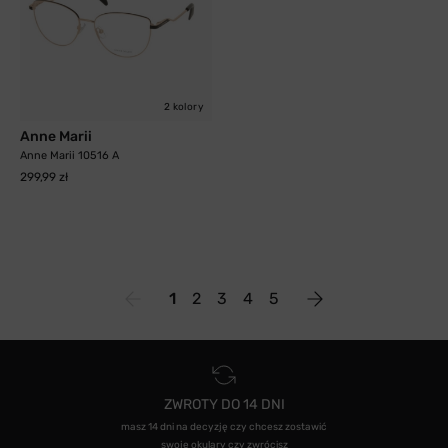
2 kolory
Anne Marii
Anne Marii 10516 A
299,99 zł
1
2
3
4
5
ZWROTY DO 14 DNI
masz 14 dni na decyzję czy chcesz zostawić
swoje okulary czy zwrócisz