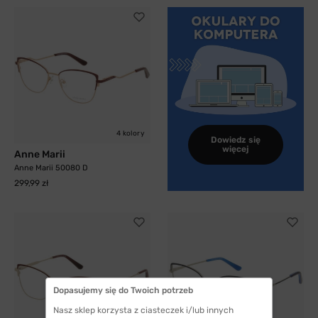
4 kolory
Dowiedz się
więcej
Anne Marii
Anne Marii 50080 D
299,99 zł
Dopasujemy się do Twoich potrzeb
Nasz sklep korzysta z ciasteczek i/lub innych