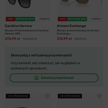
2 kolory
4 kolory
-53%
WYSYŁKA 24H
-41%
WYSYŁKA 24H
Carolina Herrera
Armani Exchange
Okulary Przeciwsłoneczne Carolina
Okulary przeciwsłoneczne Armani
Herrera HER...
Exchange...
476,99 zł
312,99 zł
1008,60 zł
527,99 zł
Skorzystaj z wirtualnej przymierzalni!
Użyj kamerki, aby zobaczyć, jak wyglądasz w
wybranych oprawkach.
Zacznij przymierzać
PRZYMIERZ
PRZYMIERZ