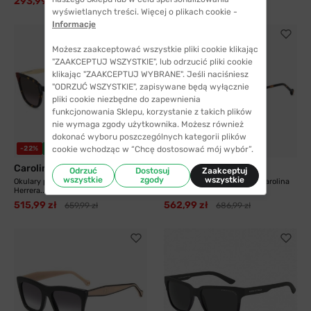
293,99 zł
506,99 zł
415,99 zł
712,99 zł
wyświetlanych treści. Więcej o plikach cookie -
Informacje
Możesz zaakceptować wszystkie pliki cookie klikając
"ZAAKCEPTUJ WSZYSTKIE", lub odrzucić pliki cookie
klikając "ZAAKCEPTUJ WYBRANE". Jeśli naciśniesz
"ODRZUĆ WSZYSTKIE", zapisywane będą wyłącznie
pliki cookie niezbędne do zapewnienia
funkcjonowania Sklepu, korzystanie z takich plików
nie wymaga zgody użytkownika. Możesz również
dokonać wyboru poszczególnych kategorii plików
4 kolory
cookie wchodząc w “Chcę dostosować mój wybór”.
-22%
WYSYŁKA 24H
-18%
WYSYŁKA 24H
Carolina Herrera
Carolina Herrera
Odrzuć
Dostosuj
Zaakceptuj
wszystkie
zgody
wszystkie
Okulary przeciwsłoneczne Carolina
Okulary przeciwsłoneczne Carolina
Herrera...
Herrera...
515,99 zł
562,99 zł
659,99 zł
686,99 zł