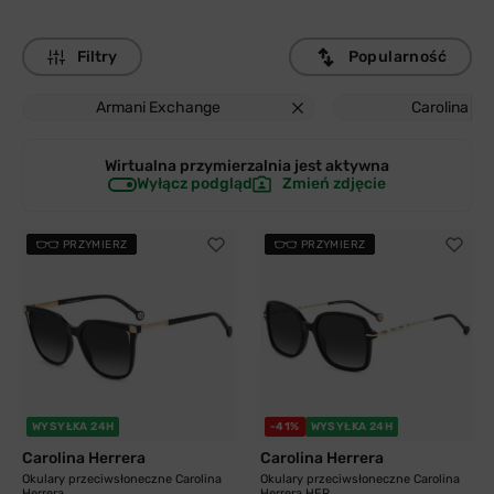
Filtry
Popularność
Armani Exchange
Carolina He
Wirtualna przymierzalnia jest
aktywna
Wyłącz podgląd
Zmień zdjęcie
PRZYMIERZ
PRZYMIERZ
WYSYŁKA 24H
-41%
WYSYŁKA 24H
Carolina Herrera
Carolina Herrera
Okulary przeciwsłoneczne Carolina
Okulary przeciwsłoneczne Carolina
Herrera...
Herrera HER...