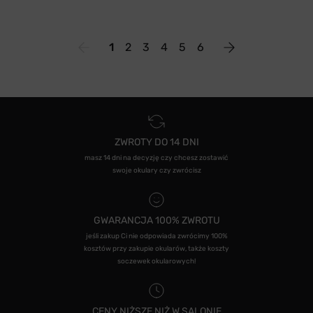
1
2
3
4
5
6
ZWROTY DO 14 DNI
masz 14 dni na decyzję czy chcesz zostawić
swoje okulary czy zwrócisz
GWARANCJA 100% ZWROTU
jeśli zakup Ci nie odpowiada zwrócimy 100%
kosztów przy zakupie okularów, także koszty
soczewek okularowych!
CENY NIŻSZE NIŻ W SALONIE