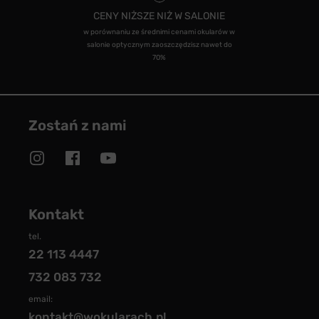
CENY NIŻSZE NIŻ W SALONIE
w porównaniu ze średnimi cenami okularów w
salonie optycznym zaoszczędzisz nawet do
70%
Zostań z nami
Kontakt
tel.
22 113 4447
732 083 732
email:
kontakt@wokularach.pl