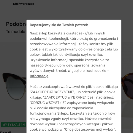
Etui/woreczek
Podobne produkty z wysyłką w 24h
Dopasujemy się do Twoich potrzeb
Te modele mogą Cię zainteresować
Nasz sklep korzysta z ciasteczek i/lub innych
podobnych technologii, które służą do gromadzenia i
przechowywania informacji. Każdy konkretny plik
cookie jest wykorzystywany do określonego celu lub
celów, takich jak identyfikacja użytkownika,
uzyskiwanie informacji sposobie korzystania ze
naszego Sklepu lub w celu spersonalizowania
wyświetlanych treści. Więcej o plikach cookie -
Informacje
Możesz zaakceptować wszystkie pliki cookie klikając
"ZAAKCEPTUJ WSZYSTKIE", lub odrzucić pliki cookie
klikając "ZAAKCEPTUJ WYBRANE". Jeśli naciśniesz
"ODRZUĆ WSZYSTKIE", zapisywane będą wyłącznie
pliki cookie niezbędne do zapewnienia
funkcjonowania Sklepu, korzystanie z takich plików
nie wymaga zgody użytkownika. Możesz również
dokonać wyboru poszczególnych kategorii plików
WYSYŁKA 24H
WYSYŁKA 24H
cookie wchodząc w “Chcę dostosować mój wybór”.