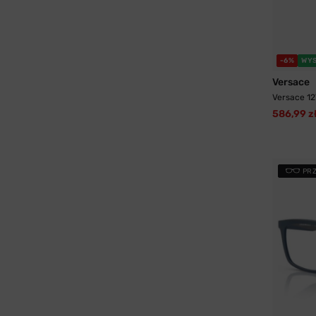
-6%
WYS
Versace
Versace 12
586,99 z
PR