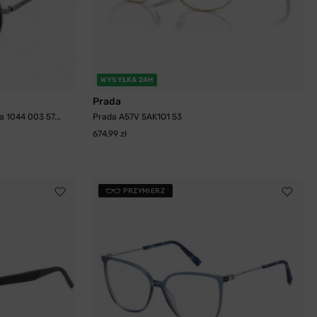
WYSYŁKA 24H
Prada
 1044 003 57...
Prada A57V 5AK1O1 53
674,99 zł
PRZYMIERZ