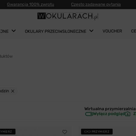
Gwarancja 100% zwrotu
Często zadawane pytania
VOUCHER
C
YJNE
OKULARY PRZECIWSŁONECZNE
duktów
odzin
Wirtualna przymierzalnia 
Wyłącz podgląd
Z
ZYMIERZ
PRZYMIERZ