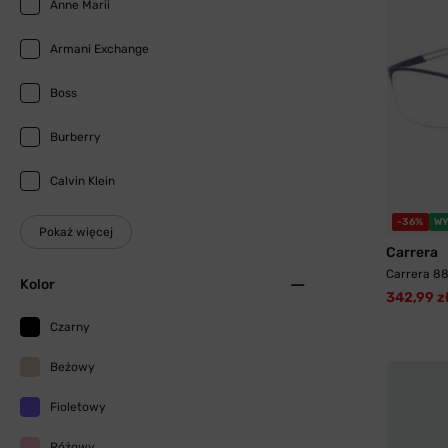
Anne Marii
Armani Exchange
Boss
Burberry
Calvin Klein
-36%
WY
Pokaż więcej
Carrera
Carrera 8
Kolor
342,99 z
Czarny
Beżowy
Fioletowy
Różowy