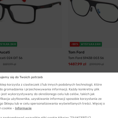
SYŁKA 24H
-50%
WYSYŁKA 24H
Ducati
Tom Ford
cati 024 OIT 56
Tom Ford 5943B 003 56
1487,99 zł
889,99 zł
2999,99 zł
ujemy się do Twoich potrzeb
klep korzysta z ciasteczek i/lub innych podobnych technologii, które
ZYMIERZ
PRZYMIERZ
 do gromadzenia i przechowywania informacji. Każdy konkretny plik
 jest wykorzystywany do określonego celu lub celów, takich jak
fikacja użytkownika, uzyskiwanie informacji sposobie korzystania ze
go Sklepu lub w celu spersonalizowania wyświetlanych treści. Więcej o
h cookie -
Informacje
z zaakceptować wszystkie pliki cookie klikając "ZAAKCEPTUJ