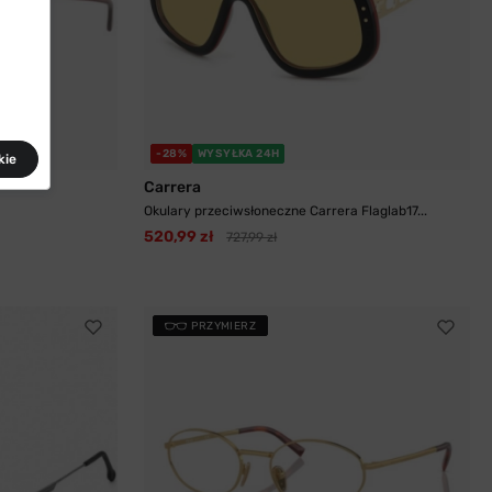
-28%
WYSYŁKA 24H
kie
Carrera
Okulary przeciwsłoneczne Carrera Flaglab17...
520,99 zł
727,99 zł
PRZYMIERZ