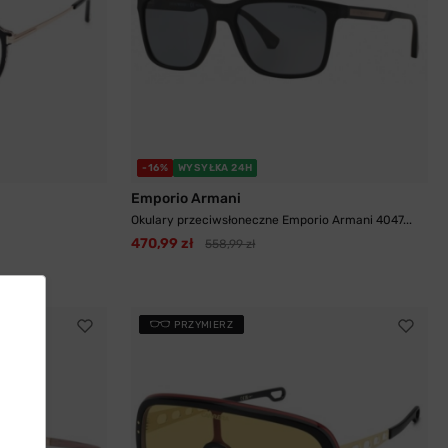
-16%
WYSYŁKA 24H
Emporio Armani
Okulary przeciwsłoneczne Emporio Armani 4047...
470,99 zł
558,99 zł
PRZYMIERZ