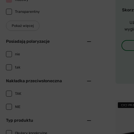
Skorzy
Transparentny
Uż
Pokaż więcej
wygl
Posiadają polaryzacje
nie
tak
Nakładka przeciwsłoneczna
TAK
PR
NIE
Typ produktu
Okulary korekcyjne