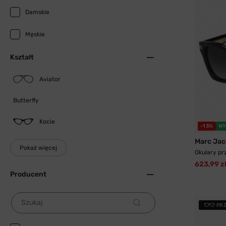
Damskie
Męskie
Kształt
Aviator
Butterfly
Kocie
-13%
WY
Marc Jac
Pokaż więcej
Okulary pr
623,99 z
Producent
Szukaj
PR