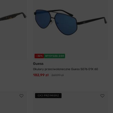
-32%
WYSYŁKA 24H
Guess
Okulary przeciwsłoneczne Guess 5076 01X 60
182,99 zł
269,99 zł
PRZYMIERZ