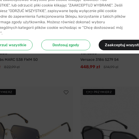
KIE", lub odrzucić pliki cookie klikając "ZAAKCEPTUJ WYBRANE". Jeśli
niesz "ODRZUĆ WSZYSTKIE", zapisywane będą wyłącznie pliki cookie
ędne do zapewnienia funkcjonowania Sklepu, korzystanie z takich plików
ymaga zgody użytkownika. Możesz również dokonać wyboru
zególnych kategorii plików cookie wchodząc w “Chcę dostosować mój
”.
YSYŁKA 24H
-13%
WYSYŁKA 24H
rzuć wszystkie
Dostosuj zgody
Zaakceptuj wszyst
obs
Versace
bs MARC 538 FWM 50
Versace 3186 5279 54
ł
448,99 zł
822,99 zł
514,99 zł
ZYMIERZ
PRZYMIERZ