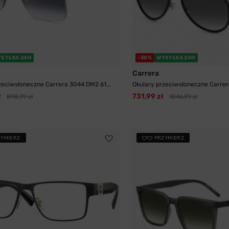
YSYŁKA 24H
-30%
WYSYŁKA 24H
Carrera
zeciwsłoneczne Carrera 3044 DM2 61...
Okulary przeciwsłoneczne Carrera
ł
731,99 zł
898,99 zł
1046,99 zł
ZYMIERZ
PRZYMIERZ