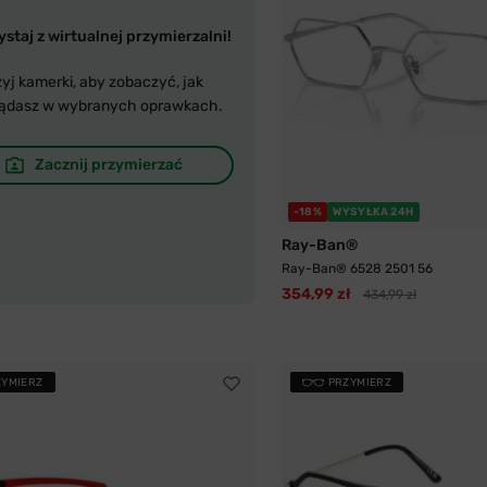
staj z wirtualnej przymierzalni!
yj kamerki, aby zobaczyć, jak
ądasz w wybranych oprawkach.
Zacznij przymierzać
-18%
WYSYŁKA 24H
Ray-Ban®
Ray-Ban® 6528 2501 56
354,99 zł
434,99 zł
ZYMIERZ
PRZYMIERZ