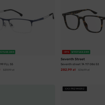
SYŁKA 24H
-51%
WYSYŁKA 24H
Seventh Street
899 FLL 55
Seventh street 7A 117 086 53
ł
282,99 zł
539,99 zł
576,99 zł
PRZYMIERZ