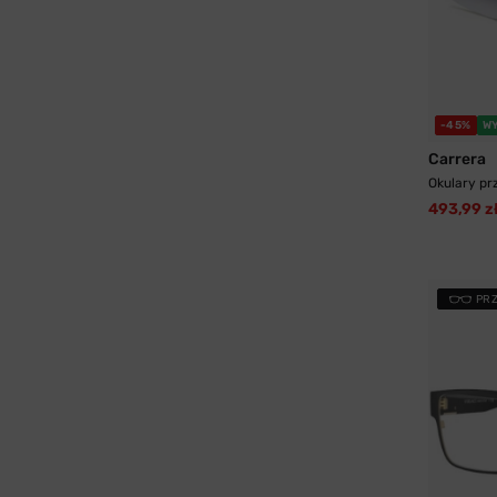
-45%
W
Carrera
Okulary pr
493,99 z
PR