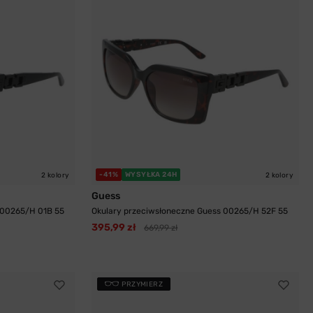
-41%
WYSYŁKA 24H
2 kolory
2 kolory
Guess
 00265/H 01B 55
Okulary przeciwsłoneczne Guess 00265/H 52F 55
395,99 zł
669,99 zł
PRZYMIERZ