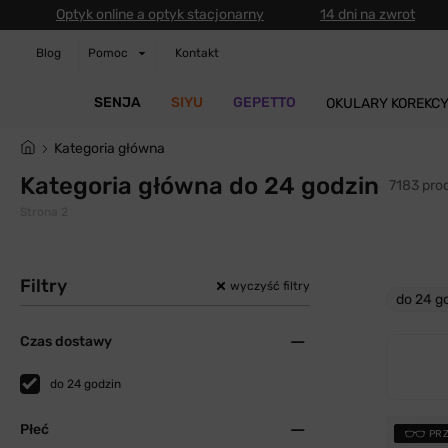
Optyk online a optyk stacjonarny
14 dni na zwrot
Blog
Pomoc
Kontakt
SENJA
SIYU
GEPETTO
OKULARY KOREKC
Kategoria główna
Kategoria główna do 24 godzin
7183 pro
Strona 2
Filtry
wyczyść filtry
do 24 g
Czas dostawy
do 24 godzin
Płeć
PR