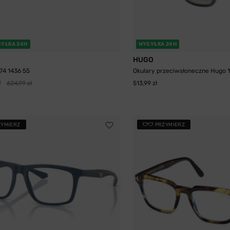
YŁKA 24H
WYSYŁKA 24H
HUGO
74 1436 55
Okulary przeciwsłoneczne Hugo 1
ł
624,99 zł
513,99 zł
ZYMIERZ
PRZYMIERZ