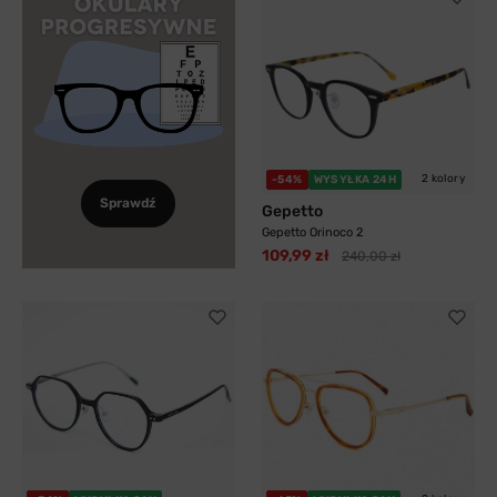
2 kolory
-54%
WYSYŁKA 24H
Sprawdź
Gepetto
Gepetto Orinoco 2
109,99 zł
240,00 zł