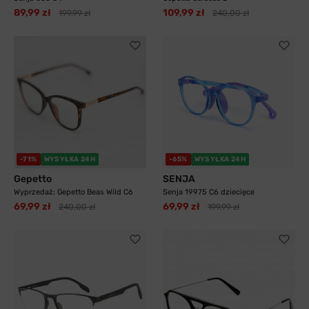
89,99 zł
109,99 zł
199,99 zł
240,00 zł
-71%
WYSYŁKA 24H
-65%
WYSYŁKA 24H
Gepetto
SENJA
Wyprzedaż: Gepetto Beas Wild C6
Senja 19975 C6 dziecięce
69,99 zł
69,99 zł
240,00 zł
199,99 zł