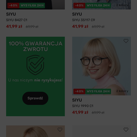
2 kolory
-40%
WYSYŁKA 24H
-40%
WYSYŁKA 24H
SIYU
SIYU
SIYU 8427 C1
SIYU 35117 C9
41,99 zł
41,99 zł
69,99 zł
69,99 zł
2 kolory
-40%
WYSYŁKA 24H
Sprawdź
SIYU
SIYU 1990 C1
41,99 zł
69,99 zł