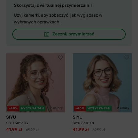
Skorzystaj z wirtualnej przymierzalni!
Użyj kamerki, aby zobaczyć, jak wyglądasz w
wybranych oprawkach.
Zacznij przymierzać
3 kolory
2 kolory
-40%
WYSYŁKA 24H
-40%
WYSYŁKA 24H
SIYU
SIYU
SIYU 5019 C3
SIYU 8318 C1
41,99 zł
41,99 zł
69,99 zł
69,99 zł