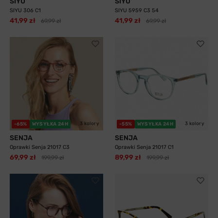
SIYU
SIYU
SIYU 306 C1
SIYU 5959 C3 54
41,99 zł
41,99 zł
69,99 zł
69,99 zł
3 kolory
3 kolory
-65%
WYSYŁKA 24H
-55%
WYSYŁKA 24H
SENJA
SENJA
Oprawki Senja 21017 C3
Oprawki Senja 21017 C1
69,99 zł
89,99 zł
199,99 zł
199,99 zł