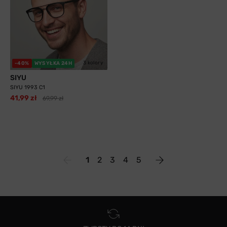
3 kolory
-40%
WYSYŁKA 24H
SIYU
SIYU 1993 C1
41,99 zł
69,99 zł
1
2
3
4
5