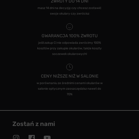
ZWROTY DO 14 DNI
masz 14 dni na decyzję czy chcesz zostawić
swoje okulary czy zwrócisz
GWARANCJA 100% ZWROTU
jeśli zakup Ci nie odpowiada zwrócimy 100%
kosztów przy zakupie okularów, także koszty
soczewek okularowych!
CENY NIŻSZE NIŻ W SALONIE
w porównaniu ze średnimi cenami okularów w
salonie optycznym zaoszczędzisz nawet do
70%
Zostań z nami