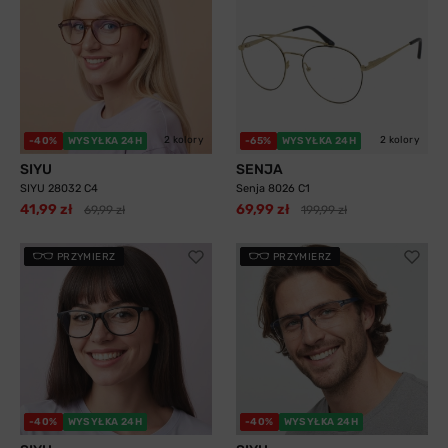
2 kolory
2 kolory
-40%
WYSYŁKA 24H
-65%
WYSYŁKA 24H
SIYU
SENJA
SIYU 28032 C4
Senja 8026 C1
41,99 zł
69,99 zł
69,99 zł
199,99 zł
PRZYMIERZ
PRZYMIERZ
-40%
WYSYŁKA 24H
-40%
WYSYŁKA 24H