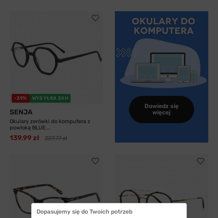
-39%
WYSYŁKA 24H
Dowiedz się
SENJA
więcej
Okulary zerówki do komputera z
powłoką BLUE...
139,99 zł
227,77 zł
Dopasujemy się do Twoich potrzeb