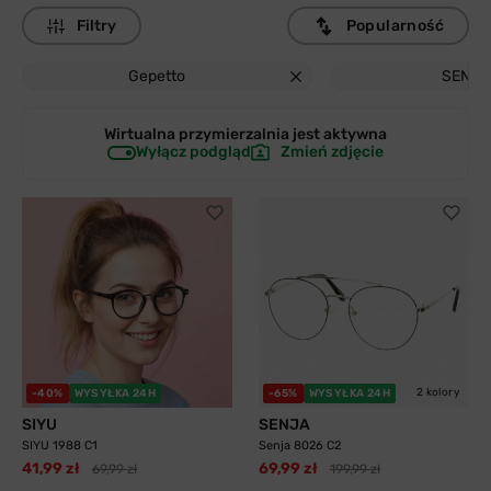
Filtry
Popularność
Gepetto
SENJA
Wirtualna przymierzalnia jest
aktywna
Wyłącz podgląd
Zmień zdjęcie
2 kolory
-40%
WYSYŁKA 24H
-65%
WYSYŁKA 24H
SIYU
SENJA
SIYU 1988 C1
Senja 8026 C2
41,99 zł
69,99 zł
69,99 zł
199,99 zł