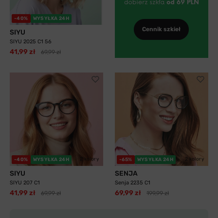
-40%
WYSYŁKA 24H
Cennik szkieł
SIYU
SIYU 2025 C1 56
41,99 zł
69,99 zł
2 kolory
2 kolory
-40%
WYSYŁKA 24H
-65%
WYSYŁKA 24H
SIYU
SENJA
SIYU 207 C1
Senja 2235 C1
41,99 zł
69,99 zł
69,99 zł
199,99 zł