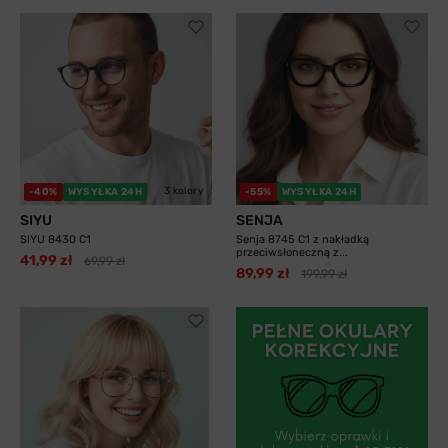
3 kolory
-40%
WYSYŁKA 24H
-55%
WYSYŁKA 24H
SIYU
SENJA
SIYU 8430 C1
Senja 8745 C1 z nakładką
przeciwsłoneczną z...
41,99 zł
69,99 zł
89,99 zł
199,99 zł