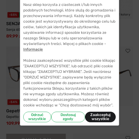
Nasz sklep korzysta z ciasteczek i/lub innych
podobnych technologii, które służą do gromadzenia i
2 kolory
-55%
WYSYŁKA 24H
-65%
WYSYŁKA 24H
przechowywania informacji. Każdy konkretny plik
cookie jest wykorzystywany do określonego celu lub
SENJA
SENJA
celów, takich jak identyfikacja użytkownika,
Senja 6540 C2
Senja 22051 C1
uzyskiwanie informacji sposobie korzystania ze
89,99 zł
69,99 zł
199,99 zł
199,99 zł
naszego Sklepu lub w celu spersonalizowania
wyświetlanych treści. Więcej o plikach cookie -
Informacje
Możesz zaakceptować wszystkie pliki cookie klikając
"ZAAKCEPTUJ WSZYSTKIE", lub odrzucić pliki cookie
klikając "ZAAKCEPTUJ WYBRANE". Jeśli naciśniesz
"ODRZUĆ WSZYSTKIE", zapisywane będą wyłącznie
pliki cookie niezbędne do zapewnienia
funkcjonowania Sklepu, korzystanie z takich plików
nie wymaga zgody użytkownika. Możesz również
dokonać wyboru poszczególnych kategorii plików
-54%
WYSYŁKA 24H
-54%
WYSYŁKA 24H
cookie wchodząc w “Chcę dostosować mój wybór”.
Gepetto
Gepetto
Odrzuć
Dostosuj
Zaakceptuj
Gepetto Caracas C3
Gepetto Mourne
wszystkie
zgody
wszystkie
109,99 zł
109,99 zł
240,00 zł
240,00 zł