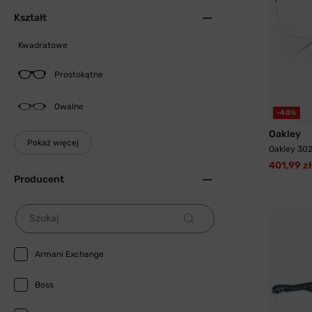
Kształt
Kwadratowe
Prostokątne
Owalne
-40%
Oakley
Pokaż więcej
Oakley 30
401,99 zł
Producent
Szukaj
Armani Exchange
Boss