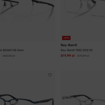
-41%
Ray-Ban®
26 302601 55 Voon
Ray-Ban® 7552 3212 52
511,99 zł
668,00 zł
870,99 zł