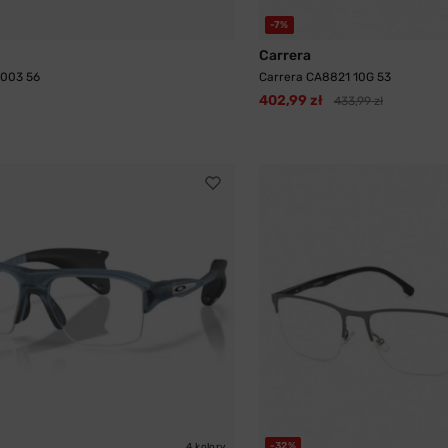
-7%
Carrera
 003 56
Carrera CA8821 10G 53
402,99 zł
433,99 zł
-32%
4 kolory