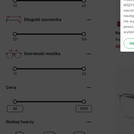
WSZYST
47
63
naciś
niezb
Długość zausznika
nie w
-6%
poszc
wybór
Ray-Ban
121
156
Ray-Ban® 
Od
450,99 z
Szerokość mostka
11
23
Cena
Rodzaj twarzy