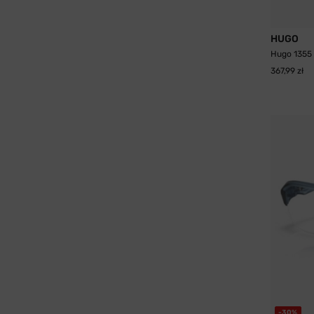
HUGO
Hugo 1355
367,99 zł
-30%