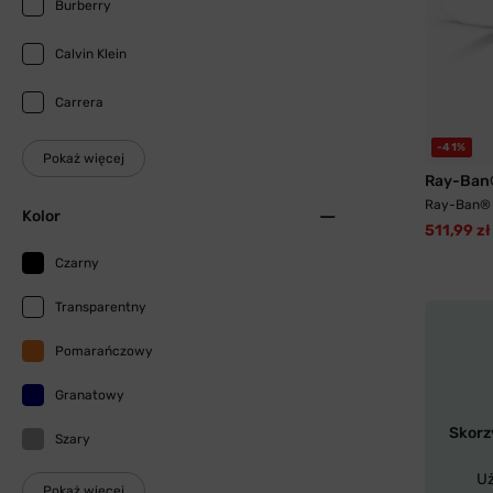
Burberry
Calvin Klein
Carrera
-41%
Pokaż więcej
Ray-Ban
Ray-Ban® 
Kolor
511,99 zł
Czarny
Transparentny
Pomarańczowy
Granatowy
Skorzy
Szary
Uż
Pokaż więcej