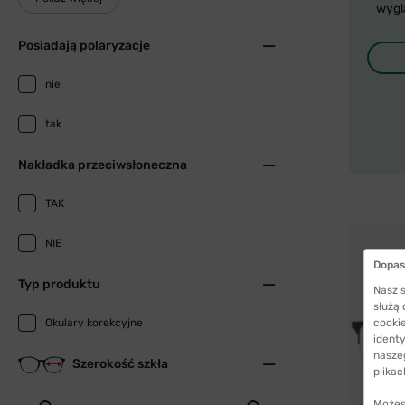
wygl
Posiadają polaryzacje
nie
tak
Nakładka przeciwsłoneczna
TAK
NIE
Dopas
Typ produktu
Nasz s
służą
Okulary korekcyjne
cookie
identy
nasze
Szerokość szkła
plikac
Możes