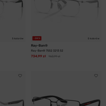
-24%
5 kolorów
5 kolorów
Ray-Ban®
Ray-Ban® 7552 3213 52
734,99 zł
963,99 zł