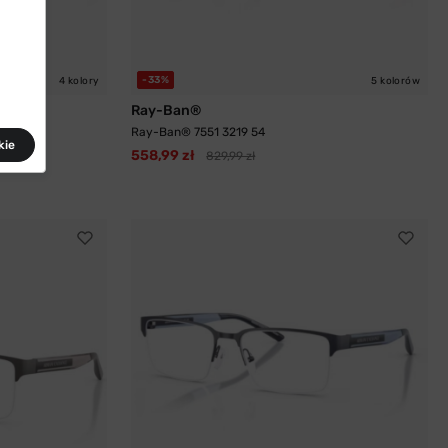
-33%
4 kolory
5 kolorów
Ray-Ban®
Ray-Ban® 7551 3219 54
kie
558,99 zł
829,99 zł