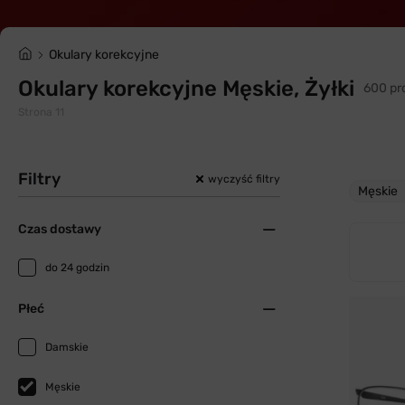
Okulary korekcyjne
Okulary korekcyjne Męskie, Żyłki
600 pr
Strona 11
Filtry
wyczyść filtry
Męskie
Czas dostawy
do 24 godzin
Płeć
Damskie
Męskie