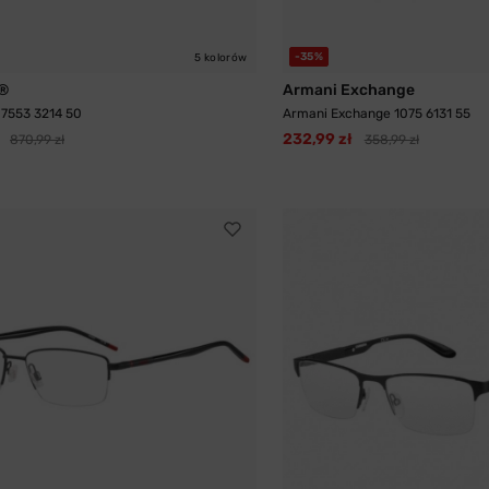
-35%
5 kolorów
®
Armani Exchange
7553 3214 50
Armani Exchange 1075 6131 55
232,99 zł
870,99 zł
358,99 zł