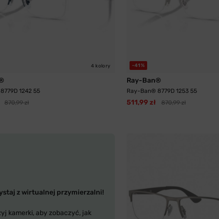
-41%
4 kolory
®
Ray-Ban®
8779D 1242 55
Ray-Ban® 8779D 1253 55
511,99 zł
870,99 zł
870,99 zł
staj z wirtualnej przymierzalni!
yj kamerki, aby zobaczyć, jak