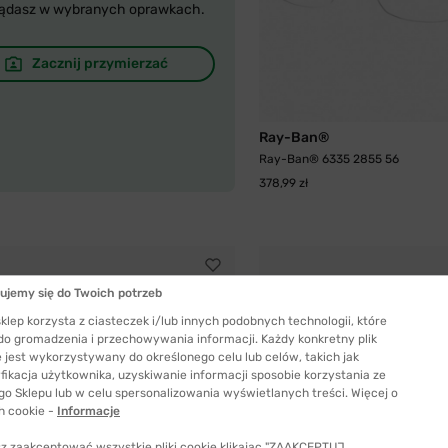
ądasz w wybranych oprawkach.
Zacznij przymierzać
Ray-Ban®
Ray-Ban® 6335 2855 56
378,99 zł
ujemy się do Twoich potrzeb
klep korzysta z ciasteczek i/lub innych podobnych technologii, które
 do gromadzenia i przechowywania informacji. Każdy konkretny plik
 jest wykorzystywany do określonego celu lub celów, takich jak
fikacja użytkownika, uzyskiwanie informacji sposobie korzystania ze
go Sklepu lub w celu spersonalizowania wyświetlanych treści. Więcej o
h cookie -
Informacje
z zaakceptować wszystkie pliki cookie klikając "ZAAKCEPTUJ