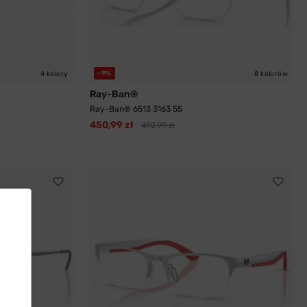
-9%
4 kolory
8 kolorów
Ray-Ban®
Ray-Ban® 6513 3163 55
450,99 zł
492,99 zł