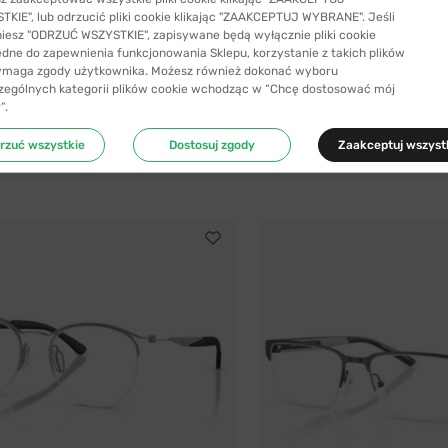
KIE", lub odrzucić pliki cookie klikając "ZAAKCEPTUJ WYBRANE". Jeśli
niesz "ODRZUĆ WSZYSTKIE", zapisywane będą wyłącznie pliki cookie
ędne do zapewnienia funkcjonowania Sklepu, korzystanie z takich plików
ymaga zgody użytkownika. Możesz również dokonać wyboru
-43%
8 kolorów
zególnych kategorii plików cookie wchodząc w “Chcę dostosować mój
”.
®
Emporio Armani
6513 3161 55
Emporio Armani 1179D 3003 56
rzuć wszystkie
Dostosuj zgody
Zaakceptuj wszyst
ł
348,99 zł
479,90 zł
616,99 zł