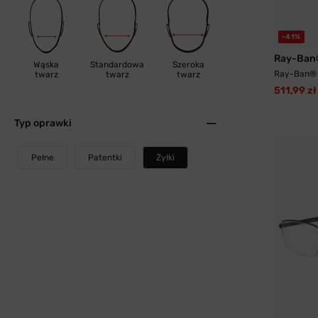
-41%
Ray-Ban
Wąska
Standardowa
Szeroka
Ray-Ban® 
twarz
twarz
twarz
511,99 zł
Typ oprawki
Pełne
Patentki
Żyłki