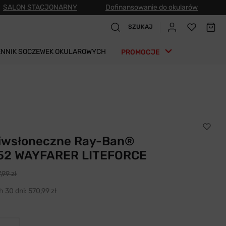
SALON STACJONARNY
Dofinansowanie do okularów
SZUKAJ
ENNIK SOCZEWEK OKULAROWYCH
PROMOCJE
ciwsłoneczne Ray-Ban®
 52 WAYFARER LITEFORCE
,99 zł
h 30 dni:
570,99 zł