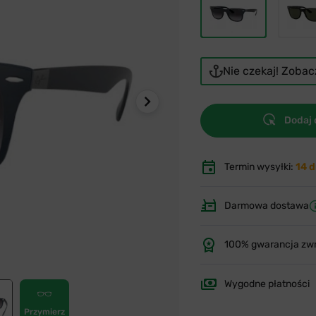
Nie czekaj! Zoba
Dodaj 
Termin wysyłki:
14 d
Darmowa dostawa
100% gwarancja zw
Wygodne płatności
Przymierz