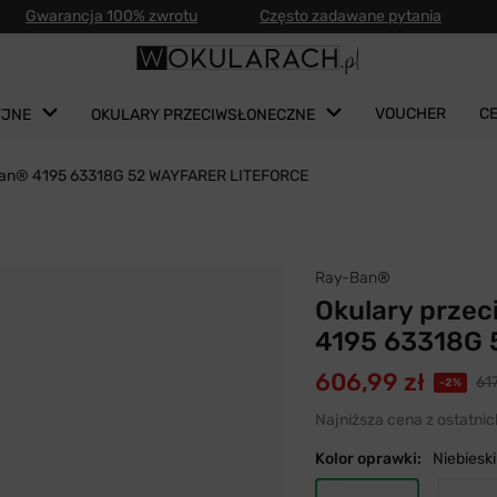
Gwarancja 100% zwrotu
Często zadawane pytania
VOUCHER
C
YJNE
OKULARY PRZECIWSŁONECZNE
 Ban® 4195 63318G 52 WAYFARER LITEFORCE
Ray-Ban®
Okulary prze
4195 63318G
606,99 zł
617
-2%
Najniższa cena z ostatnic
Kolor oprawki:
Niebieski