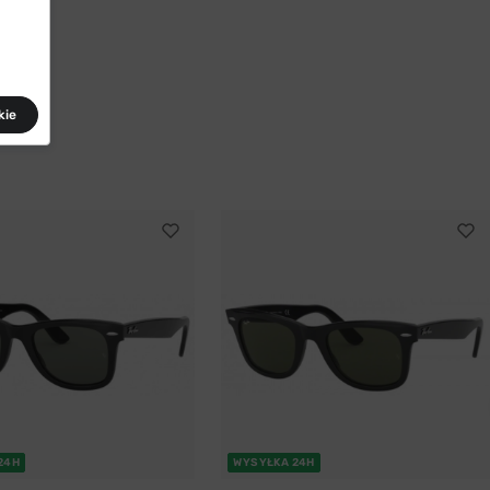
kie
24H
WYSYŁKA 24H