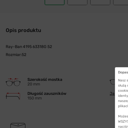
Opis produktu
Ray-Ban 4195 63318G 52
Rozmiar:52
Dopas
Szerokość mostka
Nasz s
20 mm
służą
cookie
Długość zauszników
Jak wybra
identy
150 mm
nasze
plikac
Możes
WSZYST
naciś