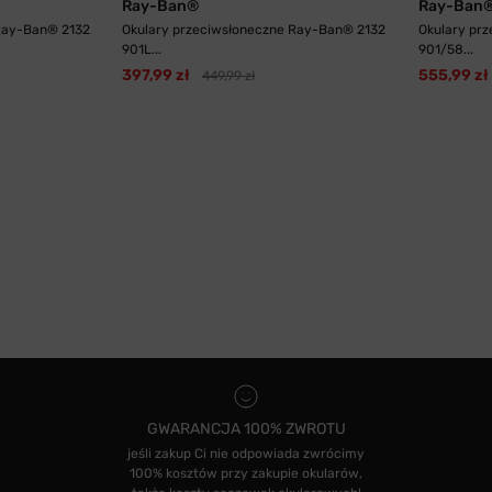
Ray-Ban®
Ray-Ban
Ray-Ban® 2132
Okulary przeciwsłoneczne Ray-Ban® 2132
Okulary pr
901L...
901/58...
397,99 zł
555,99 zł
449,99 zł
GWARANCJA 100% ZWROTU
jeśli zakup Ci nie odpowiada zwrócimy
100% kosztów przy zakupie okularów,