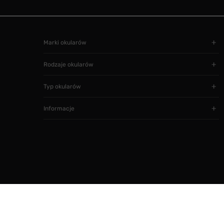
Marki okularów
Rodzaje okularów
Typ okularów
Informacje