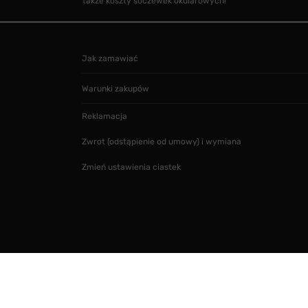
także koszty soczewek okularowych!
Jak zamawiać
Warunki zakupów
Reklamacja
Zwrot (odstąpienie od umowy) i wymiana
Zmień ustawienia ciastek
Projekt i realizacja
SMARTMAGE