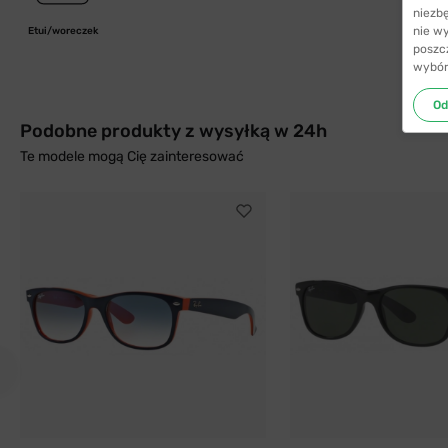
niezb
nie w
Etui/woreczek
poszc
wybór
Od
Podobne produkty z wysyłką w 24h
Te modele mogą Cię zainteresować