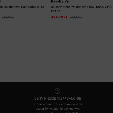
®
Ray-Ban®
zeciwsłoneczne Ray-Ban® 2140
Okulary przeciwsłoneczne Ray-Ban® 2140
901 54...
424,99 zł
635,99 zł
694,99 zł
CENY NIŻSZE NIŻ W SALONIE
w porównaniu ze średnimi cenami
okularów w salonie optycznym