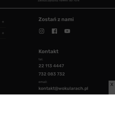
zaoszczędzisz nawet do 70%
Zostań z nami
Kontakt
tel.
22 113 4447
732 083 732
email:
X
kontakt@wokularach.pl