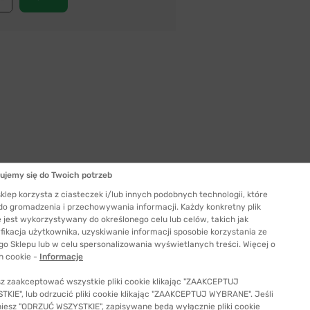
ujemy się do Twoich potrzeb
Szerokość szkła
klep korzysta z ciasteczek i/lub innych podobnych technologii, które
52 mm
 do gromadzenia i przechowywania informacji. Każdy konkretny plik
 jest wykorzystywany do określonego celu lub celów, takich jak
ć odpowiedni rozmiar
fikacja użytkownika, uzyskiwanie informacji sposobie korzystania ze
go Sklepu lub w celu spersonalizowania wyświetlanych treści. Więcej o
h cookie -
Informacje
z zaakceptować wszystkie pliki cookie klikając "ZAAKCEPTUJ
KIE", lub odrzucić pliki cookie klikając "ZAAKCEPTUJ WYBRANE". Jeśli
niesz "ODRZUĆ WSZYSTKIE", zapisywane będą wyłącznie pliki cookie