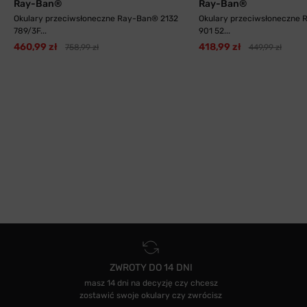
Ray-Ban®
Ray-Ban®
Okulary przeciwsłoneczne Ray-Ban® 2132
Okulary przeciwsłoneczne 
789/3F...
901 52...
460,99 zł
418,99 zł
758,99 zł
449,99 zł
ZWROTY DO 14 DNI
masz 14 dni na decyzję czy chcesz
zostawić swoje okulary czy zwrócisz