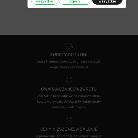
wszystkie
zgody
wszystkie
ZWROTY DO 14 DNI
masz 14 dni na decyzję czy chcesz zostawić
swoje okulary czy zwrócisz
GWARANCJA 100% ZWROTU
jeśli zakup Ci nie odpowiada zwrócimy 100%
kosztów przy zakupie okularów, także koszty
soczewek okularowych!
CENY NIŻSZE NIŻ W SALONIE
w porównaniu ze średnimi cenami okularów w