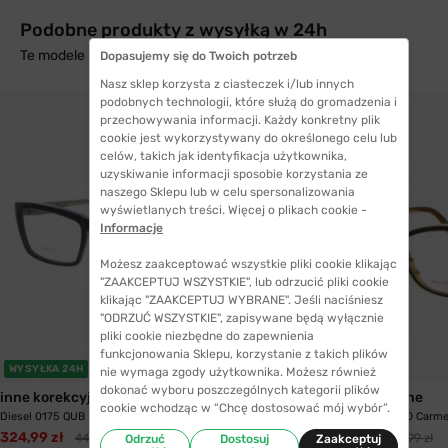
Podobne produkty z wysyłką w 24h
Te modele mogą Cię zainteresować
Dopasujemy się do Twoich potrzeb
Nasz sklep korzysta z ciasteczek i/lub innych
podobnych technologii, które służą do gromadzenia i
przechowywania informacji. Każdy konkretny plik
cookie jest wykorzystywany do określonego celu lub
celów, takich jak identyfikacja użytkownika,
uzyskiwanie informacji sposobie korzystania ze
naszego Sklepu lub w celu spersonalizowania
wyświetlanych treści. Więcej o plikach cookie -
Informacje
Możesz zaakceptować wszystkie pliki cookie klikając
"ZAAKCEPTUJ WSZYSTKIE", lub odrzucić pliki cookie
klikając "ZAAKCEPTUJ WYBRANE". Jeśli naciśniesz
"ODRZUĆ WSZYSTKIE", zapisywane będą wyłącznie
pliki cookie niezbędne do zapewnienia
funkcjonowania Sklepu, korzystanie z takich plików
WYSYŁKA 24H
WYSYŁKA 24H
nie wymaga zgody użytkownika. Możesz również
dokonać wyboru poszczególnych kategorii plików
inne korekcyjne
inne korekcyjne
cookie wchodząc w “Chcę dostosować mój wybór”.
Diesel 0175 QUB
Luxol Design 8020 Carme
324,99 zł
177,99 zł
446,99 zł
249,99 zł
Odrzuć
Dostosuj
Zaakceptuj