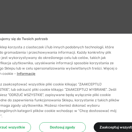
ujemy się do Twoich potrzeb
klep korzysta z ciasteczek i/lub innych podobnych technologii, które
 do gromadzenia i przechowywania informacji. Każdy konkretny plik
 jest wykorzystywany do określonego celu lub celów, takich jak
fikacja użytkownika, uzyskiwanie informacji sposobie korzystania ze
go Sklepu lub w celu spersonalizowania wyświetlanych treści. Więcej o
h cookie -
Informacje
z zaakceptować wszystkie pliki cookie klikając "ZAAKCEPTUJ
KIE", lub odrzucić pliki cookie klikając "ZAAKCEPTUJ WYBRANE". Jeśli
niesz "ODRZUĆ WSZYSTKIE", zapisywane będą wyłącznie pliki cookie
ędne do zapewnienia funkcjonowania Sklepu, korzystanie z takich plików
ymaga zgody użytkownika. Możesz również dokonać wyboru
zególnych kategorii plików cookie wchodząc w “Chcę dostosować mój
”.
rzuć wszystkie
Dostosuj zgody
Zaakceptuj wszyst