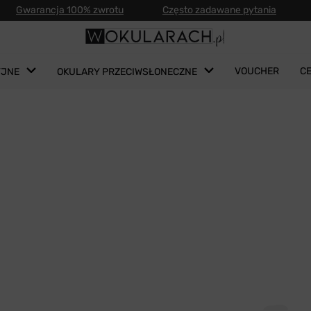
Gwarancja 100% zwrotu
Często zadawane pytania
VOUCHER
C
YJNE
OKULARY PRZECIWSŁONECZNE