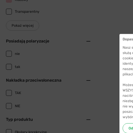
Transparentny
Pokaż więcej
Dopas
Posiadają polaryzacje
Nasz s
służą
nie
cookie
identy
tak
nasze
plikac
Nakładka przeciwsłoneczna
Możes
WSZYST
TAK
naciś
niezb
NIE
nie w
poszc
wybór
Typ produktu
Od
Okulary korekcyjne