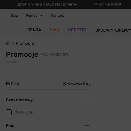
Optyk online a optyk stacjonarny
14 dni na zwrot
Blog
Pomoc
Kontakt
SENJA
SIYU
GEPETTO
OKULARY KOREKC
Promocje
Promocje
455 produktów
Strona 10
Filtry
wyczyść filtry
Czas dostawy
do 24 godzin
Płeć