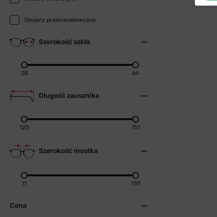
Okulary przeciwsłoneczne
Szerokość szkła
38
64
Długość zausznika
120
151
Szerokość mostka
11
139
Cena