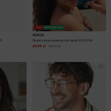
-87%
WYSYŁKA 24H
SENJA
53
Okulary przeciwsłoneczne Senja 95112 C06
29,99 zł
229,99 zł