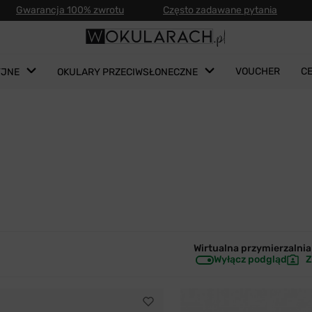
Gwarancja 100% zwrotu
Często zadawane pytania
VOUCHER
C
YJNE
OKULARY PRZECIWSŁONECZNE
Wirtualna przymierzalnia 
Wyłącz podgląd
Z