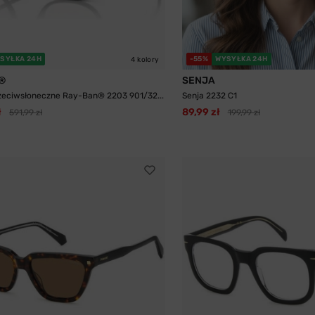
SYŁKA 24H
-55%
WYSYŁKA 24H
4 kolory
®
SENJA
zeciwsłoneczne Ray-Ban® 2203 901/32...
Senja 2232 C1
ł
89,99 zł
591,99 zł
199,99 zł