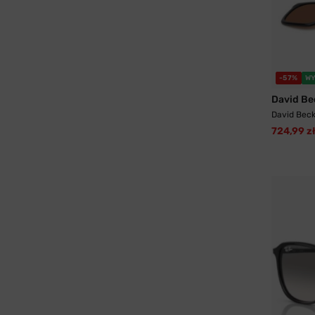
-57%
WY
David B
David Beck
724,99 z