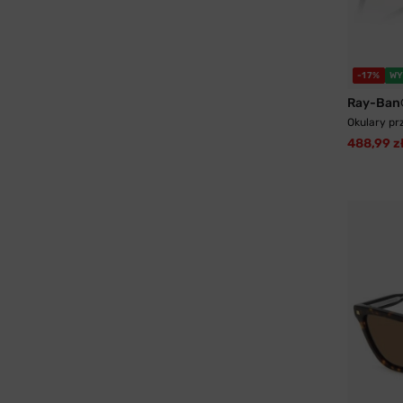
-17%
WY
Ray-Ban
Okulary pr
488,99 z