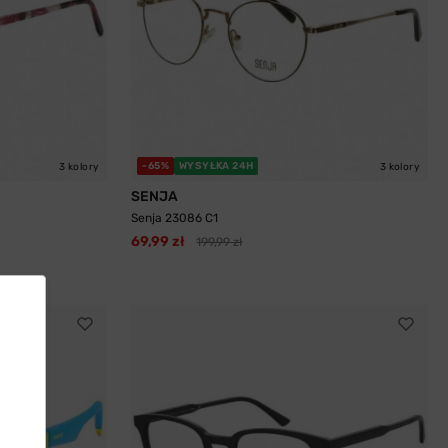
-65%
WYSYŁKA 24H
3 kolory
3 kolory
SENJA
Senja 23086 C1
69,99 zł
199,99 zł