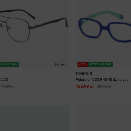
SYŁKA 24H
-57%
WYSYŁKA 24H
2 kolory
Polaroid
82 C3
Polaroid K003 RNB 43 dziecięce
153,99 zł
199,99 zł
359,99 zł