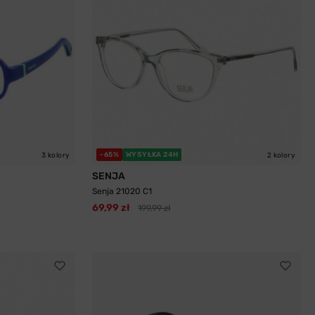
-65%
WYSYŁKA 24H
3 kolory
2 kolory
SENJA
Senja 21020 C1
69,99 zł
199,99 zł