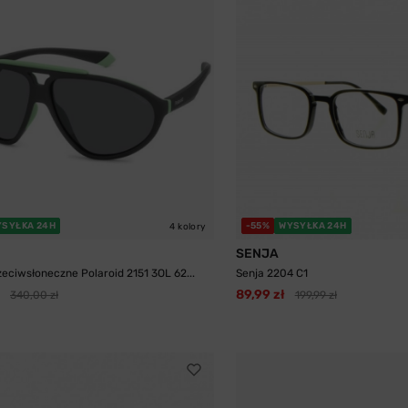
YSYŁKA 24H
-55%
WYSYŁKA 24H
4 kolory
SENJA
zeciwsłoneczne Polaroid 2151 3OL 62...
Senja 2204 C1
89,99 zł
340,00 zł
199,99 zł