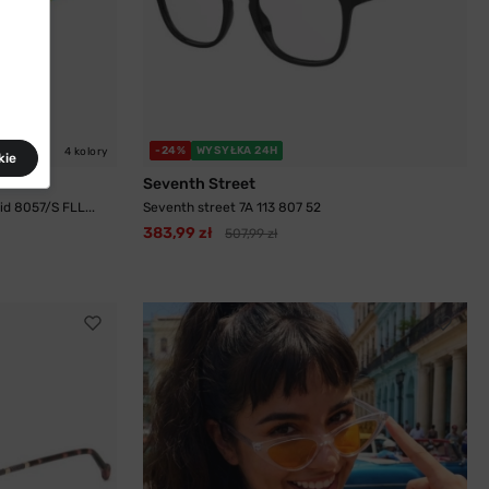
-24%
WYSYŁKA 24H
4 kolory
kie
Seventh Street
d 8057/S FLL...
Seventh street 7A 113 807 52
383,99 zł
507,99 zł