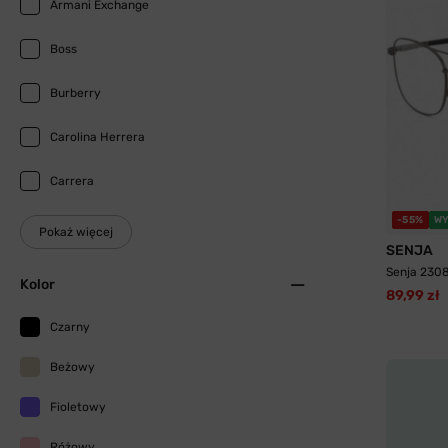
Armani Exchange
Boss
Burberry
Carolina Herrera
Carrera
-55%
WY
Pokaż więcej
SENJA
Senja 230
Kolor
89,99 zł
Czarny
Beżowy
Fioletowy
Różowy