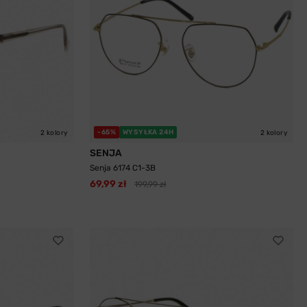
-65%
WYSYŁKA 24H
2 kolory
2 kolory
SENJA
Senja 6174 C1-3B
69,99 zł
199,99 zł