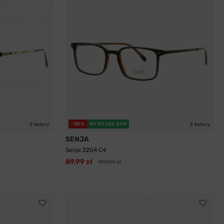
-55%
WYSYŁKA 24H
2 kolory
2 kolory
SENJA
Senja 2204 C4
89,99 zł
199,99 zł