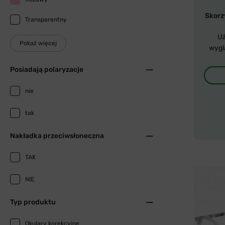
Skorzy
Transparentny
Uż
Pokaż więcej
wygl
Posiadają polaryzacje
nie
tak
Nakładka przeciwsłoneczna
TAK
NIE
Typ produktu
Okulary korekcyjne