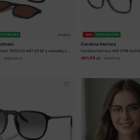
SYŁKA 24H
-56%
WYSYŁKA 24H
3 kolory
eckham
Carolina Herrera
ham 7000/CS WR7 53 SP z nakładką z...
Carolina Herrera HER 0198 AU3 
ł
491,99 zł
1680,00 zł
1109,99 zł