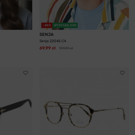
-65%
WYSYŁKA 24H
SENJA
Senja 22045 C4
69,99 zł
199,99 zł