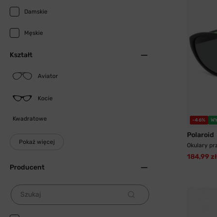
Damskie
Męskie
Kształt
Aviator
Kocie
Kwadratowe
-46%
W
Polaroid
Pokaż więcej
Okulary pr
184,99 zł
Producent
Szukaj