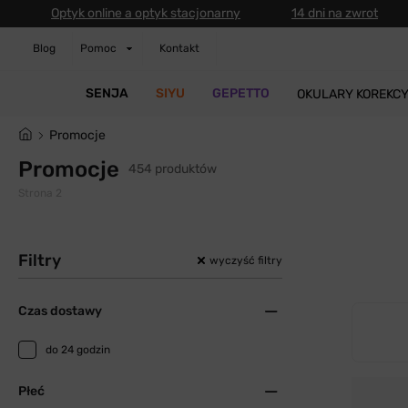
Optyk online a optyk stacjonarny
14 dni na zwrot
Blog
Pomoc
Kontakt
SENJA
SIYU
GEPETTO
OKULARY KOREKC
Promocje
Promocje
454 produktów
Strona 2
Filtry
wyczyść filtry
Czas dostawy
do 24 godzin
Płeć