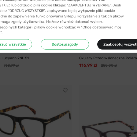
KIE", lub odrzucić pliki cookie klikając "ZAAKCEPTUJ WYBRANE". Jeśli
niesz "ODRZUĆ WSZYSTKIE", zapisywane będą wyłącznie pliki cookie
ędne do zapewnienia funkcjonowania Sklepu, korzystanie z takich plików
ymaga zgody użytkownika. Możesz również dokonać wyboru
zególnych kategorii plików cookie wchodząc w “Chcę dostosować mój
”.
SYŁKA 24H
-53%
WYSYŁKA 24H
rzuć wszystkie
Dostosuj zgody
Zaakceptuj wszyst
de
Polaroid
e Lucyann 2NL 51
Okulary Przeciwsłoneczne Polaroi
ł
116,99 zł
768,99 zł
250,00 zł