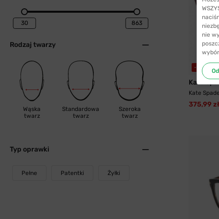
WSZYST
naciś
niezb
nie w
poszc
Rodzaj twarzy
wybór
-51%
WY
Od
Kate Spa
Kate Spad
375,99 z
Wąska
Standardowa
Szeroka
twarz
twarz
twarz
Typ oprawki
Pełne
Patentki
Żyłki