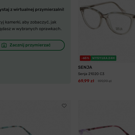
staj z wirtualnej przymierzalni!
yj kamerki, aby zobaczyć, jak
ądasz w wybranych oprawkach.
Zacznij przymierzać
-65%
WYSYŁKA 24H
SENJA
Senja 21020 C3
69,99 zł
199,99 zł