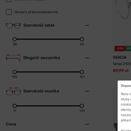
Okulary przeciwsłoneczne
Szerokość szkła
38
64
-55%
WY
SENJA
Długość zausznika
Senja 2102
89,99 zł
120
151
Dopas
Szerokość mostka
Nasz s
służą
cookie
identy
11
139
nasze
plikac
Cena
Możes