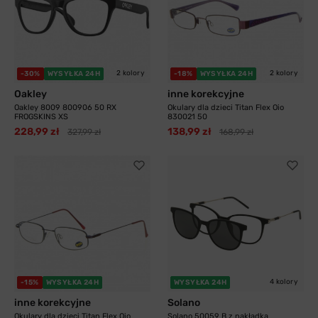
2 kolory
2 kolory
-30%
WYSYŁKA 24H
-18%
WYSYŁKA 24H
Oakley
inne korekcyjne
Oakley 8009 800906 50 RX
Okulary dla dzieci Titan Flex Oio
FROGSKINS XS
830021 50
228,99 zł
138,99 zł
327,99 zł
168,99 zł
4 kolory
-15%
WYSYŁKA 24H
WYSYŁKA 24H
inne korekcyjne
Solano
Okulary dla dzieci Titan Flex Oio
Solano 50059 B z nakładką