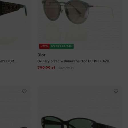
-22%
WYSYŁKA 24H
Dior
DY DIOR...
Okulary przeciwsłoneczne Dior ULTIMEF AVB
799,99 zł
1021,99 zł