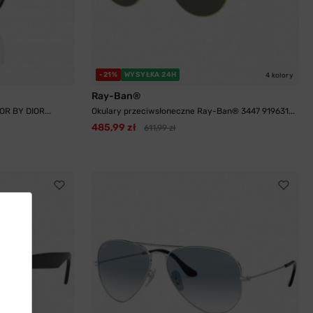
-21%
WYSYŁKA 24H
4 kolory
Ray-Ban®
OR BY DIOR...
Okulary przeciwsłoneczne Ray-Ban® 3447 919631...
485,99 zł
611,99 zł