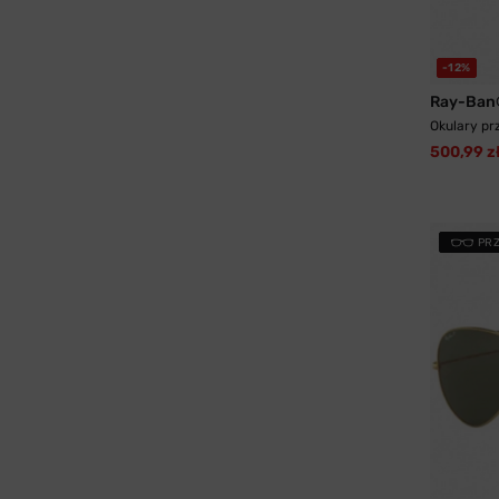
-12%
Ray-Ban
Okulary pr
500,99 z
PR