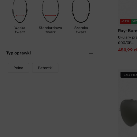
-12%
WY
Wąska
Standardowa
Szeroka
Ray-Ban
twarz
twarz
twarz
Okulary p
003/3F...
450,99 z
Typ oprawki
Pełne
Patentki
PR