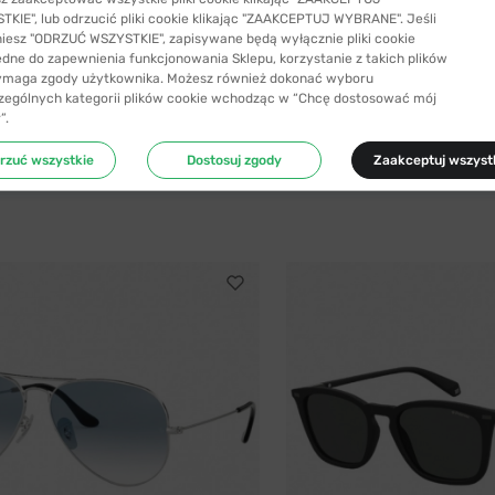
KIE", lub odrzucić pliki cookie klikając "ZAAKCEPTUJ WYBRANE". Jeśli
niesz "ODRZUĆ WSZYSTKIE", zapisywane będą wyłącznie pliki cookie
ędne do zapewnienia funkcjonowania Sklepu, korzystanie z takich plików
ymaga zgody użytkownika. Możesz również dokonać wyboru
YŁKA 24H
-17%
WYSYŁKA 24H
25 kolorów
zególnych kategorii plików cookie wchodząc w “Chcę dostosować mój
”.
®
Ray-Ban®
zeciwsłoneczne Ray-Ban® 2132 601S78...
Okulary przeciwsłoneczne Ray-Ba
rzuć wszystkie
Dostosuj zgody
Zaakceptuj wszyst
ł
424,99 zł
678,99 zł
513,99 zł