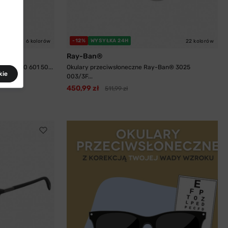
-12%
WYSYŁKA 24H
6 kolorów
22 kolorów
Ray-Ban®
n® 4340 601 50...
Okulary przeciwsłoneczne Ray-Ban® 3025
kie
003/3F...
450,99 zł
511,99 zł