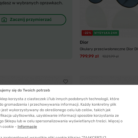
ądasz w wybranych oprawkach.
Zacznij przymierzać
-22%
WYSYŁKA 24H
Dior
Okulary przeciwsłoneczne Dior DI
799,99 zł
1021,99 zł
ujemy się do Twoich potrzeb
klep korzysta z ciasteczek i/lub innych podobnych technologii, które
 do gromadzenia i przechowywania informacji. Każdy konkretny plik
 jest wykorzystywany do określonego celu lub celów, takich jak
fikacja użytkownika, uzyskiwanie informacji sposobie korzystania ze
go Sklepu lub w celu spersonalizowania wyświetlanych treści. Więcej o
h cookie -
Informacje
z zaakceptować wszystkie pliki cookie klikając "ZAAKCEPTUJ