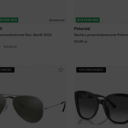
SYŁKA 24H
WYSYŁKA 24H
36 kolorów
®
Polaroid
rzeciwsłoneczne Ray-Ban® 3025
Okulary przeciwsłoneczne Polaroi
191,99 zł
ł
511,99 zł
ZYMIERZ
PRZYMIERZ