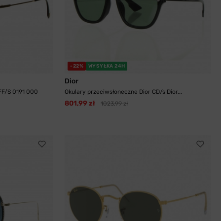
-22%
WYSYŁKA 24H
Dior
FF/S 0191 000
Okulary przeciwsłoneczne Dior CD/s Dior...
801,99 zł
1023,99 zł