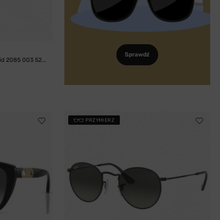
Sprawdź
d 2085 003 52...
PRZYMIERZ