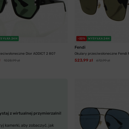
SYŁKA 24H
-22%
WYSYŁKA 24H
Fendi
zeciwsłoneczne Dior ADDICT 2 807
Okulary przeciwsłoneczne Fendi 
ł
523,99 zł
1028,99 zł
672,99 zł
staj z wirtualnej przymierzalni!
yj kamerki, aby zobaczyć, jak