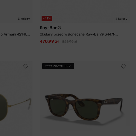
-11%
3 kolory
4 kolory
Ray-Ban®
o Armani 4214U...
Okulary przeciwsłoneczne Ray-Ban® 3447N...
470,99 zł
526,99 zł
PRZYMIERZ