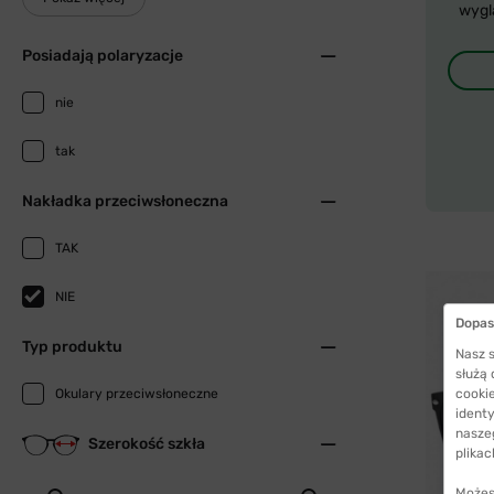
wygl
Posiadają polaryzacje
nie
tak
Nakładka przeciwsłoneczna
TAK
NIE
Dopas
Typ produktu
Nasz s
służą
Okulary przeciwsłoneczne
cookie
identy
nasze
Szerokość szkła
plikac
Możes