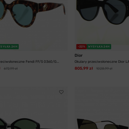
SYŁKA 24H
-22%
WYSYŁKA 24H
Dior
zeciwsłoneczne Fendi FF/S 0360/G...
Okulary przeciwsłoneczne Dior LA
ł
805,99 zł
672,99 zł
1028,99 zł