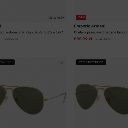
-34%
36 kolorów
®
Emporio Armani
zeciwsłoneczne Ray-Ban® 3025 W3277...
Okulary przeciwsłoneczne Empori
ł
595,99 zł
566,99 zł
904,00 zł
ZYMIERZ
PRZYMIERZ