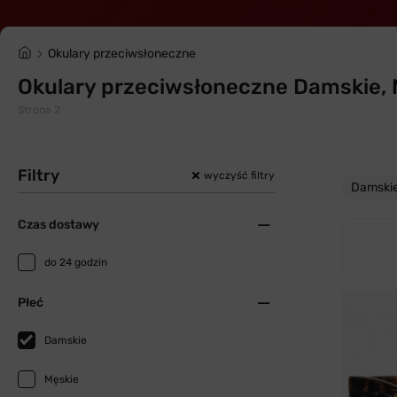
Okulary przeciwsłoneczne
Okulary przeciwsłoneczne Damskie, 
Strona 2
Filtry
wyczyść filtry
Damski
Czas dostawy
do 24 godzin
Płeć
Damskie
Męskie