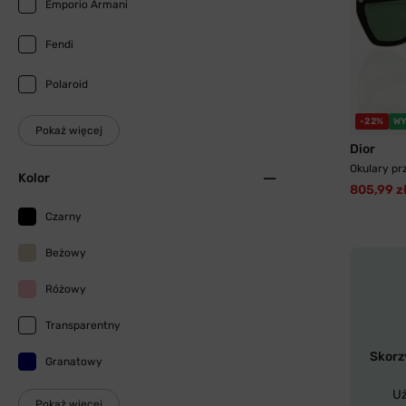
Emporio Armani
Fendi
Polaroid
-22%
WY
Pokaż więcej
Dior
Okulary pr
Kolor
805,99 z
Czarny
Beżowy
Różowy
Transparentny
Skorzy
Granatowy
Uż
Pokaż więcej