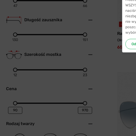
WSZYST
47
66
naciś
niezb
Długość zausznika
nie w
-3%
WYS
poszc
wybór
Ray-Ban
130
151
Okulary pr
Od
656,99 z
Szerokość mostka
12
23
Cena
Rodzaj twarzy