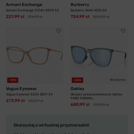
Armani Exchange
Burberry
Armani Exchange 3134U 8393 53
Burberry 2445 4210 50
221,99 zł
724,99 zł
376,99 zł
1200,99 zł
10 kolorów
-10%
-34%
Vogue Eyewear
Oakley
Vogue Eyewear 5334 2847 54
Okulary przeciwsłoneczne Oakley
9480 948006...
273,99 zł
302,99 zł
680,99 zł
1027,99 zł
Skorzystaj z wirtualnej przymierzalni!