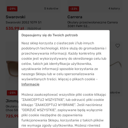
5 kolorów
4 kolory
-29%
-22%
Swarovski
Carrera
Swarovski 2052 1079 51
Okulary przeciwsłoneczne Carrera
3081 FWM 52...
535,99 zł
753,99 zł
328,99 zł
419,99 zł
Dopasujemy się do Twoich potrzeb
Nasz sklep korzysta z ciasteczek i/lub innych
podobnych technologii, które służą do gromadzenia i
przechowywania informacji. Każdy konkretny plik
cookie jest wykorzystywany do określonego celu lub
celów, takich jak identyfikacja użytkownika,
uzyskiwanie informacji sposobie korzystania ze
naszego Sklepu lub w celu spersonalizowania
wyświetlanych treści. Więcej o plikach cookie -
Informacje
7 kolorów
6 kolorów
-25%
-52%
Możesz zaakceptować wszystkie pliki cookie klikając
"ZAAKCEPTUJ WSZYSTKIE", lub odrzucić pliki cookie
Jimmy Choo
David Beckham
klikając "ZAAKCEPTUJ WYBRANE". Jeśli naciśniesz
Okulary przeciwsłoneczne Jimmy
David Beckham 1141 SD9 54
"ODRZUĆ WSZYSTKIE", zapisywane będą wyłącznie
Choo 5051...
452,99 zł
949,99 zł
pliki cookie niezbędne do zapewnienia
725,99 zł
968,99 zł
funkcjonowania Sklepu, korzystanie z takich plików
nie wymaga zgody użytkownika. Możesz również