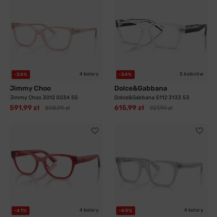
4 kolory
5 kolorów
-34%
-34%
Jimmy Choo
Dolce&Gabbana
Jimmy Choo 3012 5034 55
Dolce&Gabbana 5112 3133 53
591,99 zł
615,99 zł
898,99 zł
927,99 zł
4 kolory
4 kolory
-41%
-40%