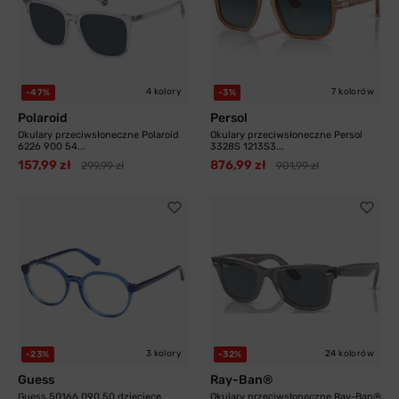
4 kolory
7 kolorów
-47%
-3%
Polaroid
Persol
Okulary przeciwsłoneczne Polaroid
Okulary przeciwsłoneczne Persol
6226 900 54...
3328S 1213S3...
157,99 zł
876,99 zł
299,99 zł
901,99 zł
3 kolory
24 kolorów
-23%
-32%
Guess
Ray-Ban®
Guess 50166 090 50 dziecięce
Okulary przeciwsłoneczne Ray-Ban®