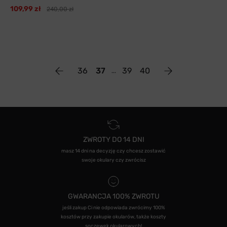
109,99 zł
240,00 zł
36
37
39
40
ZWROTY DO 14 DNI
masz 14 dni na decyzję czy chcesz zostawić
swoje okulary czy zwrócisz
GWARANCJA 100% ZWROTU
jeśli zakup Ci nie odpowiada zwrócimy 100%
kosztów przy zakupie okularów, także koszty
soczewek okularowych!