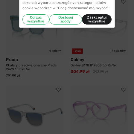
dokonać wyboru poszczególnych kategorii plików
cookie wchodząc w “Chcę dostosować mój wybór”.
Odrzuć
Dostosuj
Zaakceptuj
wszystkie
zgody
wszystkie
4 kolory
7 kolorów
-23%
Prada
Oakley
Okulary przeciwsłoneczne Prada
Oakley 8178 817803 55 Rafter
24ZS 15I02F 56
304,99 zł
393,99 zł
791,99 zł