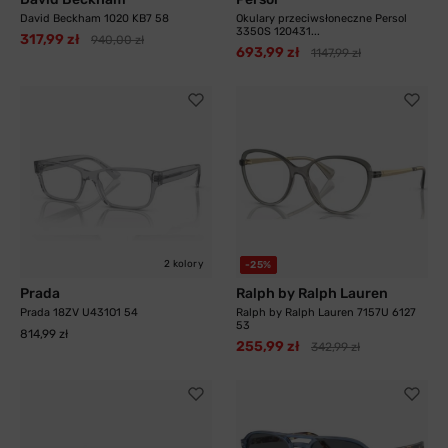
David Beckham 1020 KB7 58
Okulary przeciwsłoneczne Persol
3350S 120431...
317,99 zł
940,00 zł
693,99 zł
1147,99 zł
2 kolory
-25%
Prada
Ralph by Ralph Lauren
Prada 18ZV U431O1 54
Ralph by Ralph Lauren 7157U 6127
53
814,99 zł
255,99 zł
342,99 zł