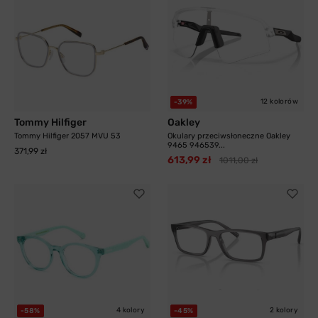
12 kolorów
-39%
Tommy Hilfiger
Oakley
Tommy Hilfiger 2057 MVU 53
Okulary przeciwsłoneczne Oakley
9465 946539...
371,99 zł
613,99 zł
1011,00 zł
4 kolory
2 kolory
-58%
-45%