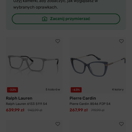
Użyj kamerki, aby zobaczyć, jak wyglądasz w
wybranych oprawkach.
Zacznij przymierzać
5 kolorów
4 kolory
-32%
-63%
Ralph Lauren
Pierre Cardin
Ralph Lauren 6133 5111 54
Pierre Cardin 8546 PJP 54
639,99 zł
267,99 zł
943,99 zł
719,99 zł