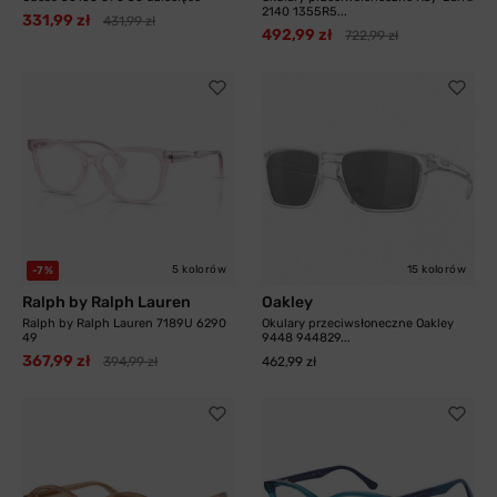
2140 1355R5...
331,99 zł
431,99 zł
492,99 zł
722,99 zł
5 kolorów
15 kolorów
-7%
Ralph by Ralph Lauren
Oakley
Ralph by Ralph Lauren 7189U 6290
Okulary przeciwsłoneczne Oakley
49
9448 944829...
367,99 zł
394,99 zł
462,99 zł