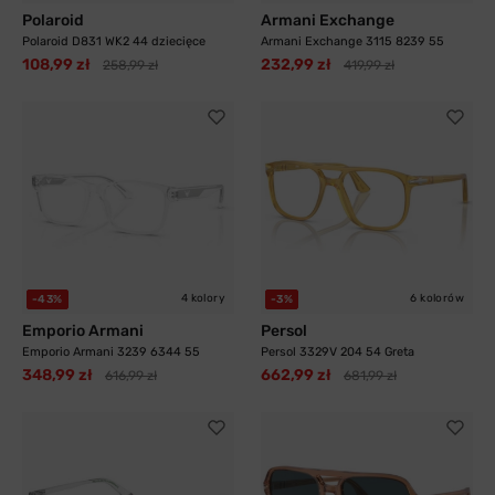
Polaroid
Armani Exchange
Polaroid D831 WK2 44 dziecięce
Armani Exchange 3115 8239 55
108,99 zł
232,99 zł
258,99 zł
419,99 zł
4 kolory
6 kolorów
-43%
-3%
Emporio Armani
Persol
Emporio Armani 3239 6344 55
Persol 3329V 204 54 Greta
348,99 zł
662,99 zł
616,99 zł
681,99 zł