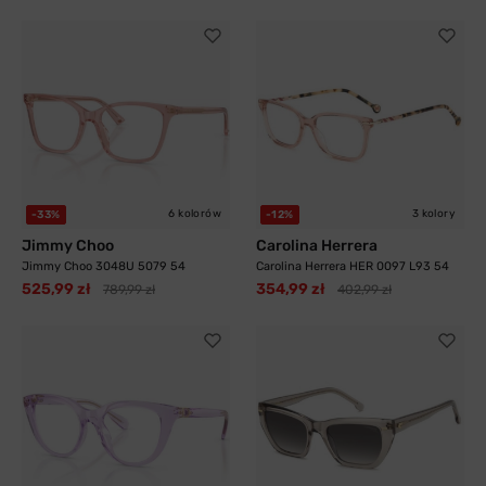
6 kolorów
3 kolory
-33%
-12%
Jimmy Choo
Carolina Herrera
Jimmy Choo 3048U 5079 54
Carolina Herrera HER 0097 L93 54
525,99 zł
354,99 zł
789,99 zł
402,99 zł