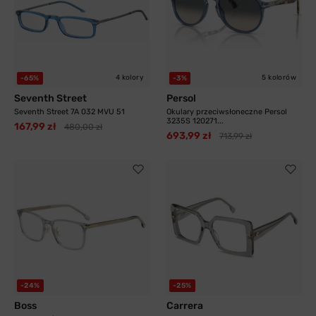
4 kolory
5 kolorów
-65%
-3%
Seventh Street
Persol
Seventh Street 7A 032 MVU 51
Okulary przeciwsłoneczne Persol
3235S 120271...
167,99 zł
480,00 zł
693,99 zł
713,99 zł
-24%
-25%
Boss
Carrera