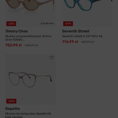
6 kolorów
-22%
-57%
Jimmy Choo
Seventh Street
Okulary przeciwsłoneczne Jimmy
Seventh street S 337 MVU 46
Choo 5068U...
176,99 zł
409,99 zł
752,99 zł
968,99 zł
-54%
Gepetto
Okulary do komputera Gepetto C6
Kate zerówki