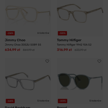
6 kolorów
-26%
-50%
Jimmy Choo
Tommy Hilfiger
Jimmy Choo 3052U 5089 55
Tommy Hilfiger 1942 10A 52
634,99 zł
316,99 zł
861,99 zł
633,99 zł
5 kolorów
5 kolorów
-66%
-40%
David Beckham
Persol