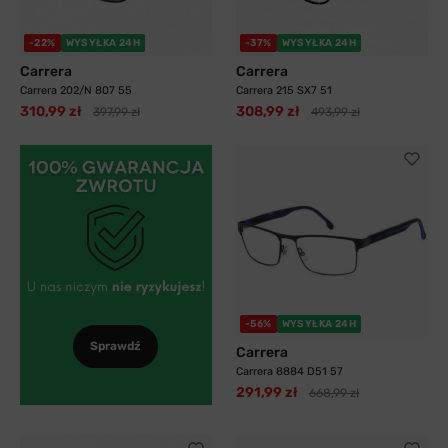
-22%
WYSYŁKA 24H
-37%
WYSYŁKA 24H
Carrera
Carrera
Carrera 202/N 807 55
Carrera 215 SX7 51
310,99 zł
308,99 zł
397,99 zł
493,99 zł
-56%
WYSYŁKA 24H
Sprawdź
Carrera
Carrera 8884 D51 57
291,99 zł
668,99 zł