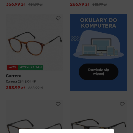
356,99 zł
266,99 zł
439,99 zł
318,99 zł
-62%
WYSYŁKA 24H
Dowiedz się
więcej
Carrera
Carrera 284 EX4 49
253,99 zł
668,99 zł