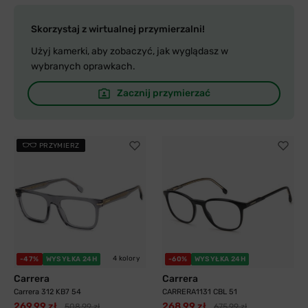
Skorzystaj z wirtualnej przymierzalni!
Użyj kamerki, aby zobaczyć, jak wyglądasz w
wybranych oprawkach.
Zacznij przymierzać
PRZYMIERZ
4 kolory
-47%
WYSYŁKA 24H
-60%
WYSYŁKA 24H
Carrera
Carrera
Carrera 312 KB7 54
CARRERA1131 CBL 51
269,99 zł
268,99 zł
508,99 zł
675,99 zł