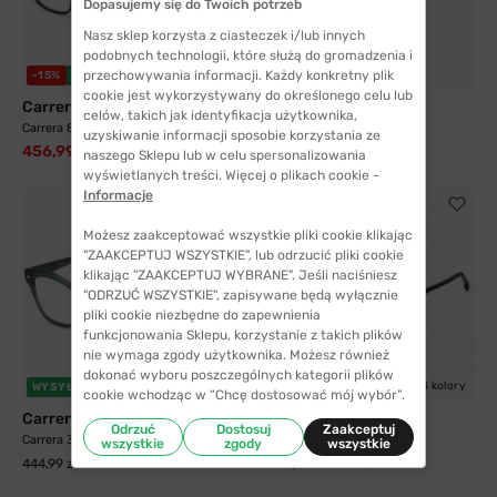
Dopasujemy się do Twoich potrzeb
Nasz sklep korzysta z ciasteczek i/lub innych
podobnych technologii, które służą do gromadzenia i
przechowywania informacji. Każdy konkretny plik
-15%
WYSYŁKA 24H
-42%
WYSYŁKA 24H
cookie jest wykorzystywany do określonego celu lub
Carrera
Carrera
celów, takich jak identyfikacja użytkownika,
Carrera 8883 N9P 54
Carrera 347 LVL 55
uzyskiwanie informacji sposobie korzystania ze
456,99 zł
365,99 zł
535,99 zł
633,99 zł
naszego Sklepu lub w celu spersonalizowania
wyświetlanych treści. Więcej o plikach cookie -
Informacje
Możesz zaakceptować wszystkie pliki cookie klikając
"ZAAKCEPTUJ WSZYSTKIE", lub odrzucić pliki cookie
klikając "ZAAKCEPTUJ WYBRANE". Jeśli naciśniesz
"ODRZUĆ WSZYSTKIE", zapisywane będą wyłącznie
pliki cookie niezbędne do zapewnienia
funkcjonowania Sklepu, korzystanie z takich plików
nie wymaga zgody użytkownika. Możesz również
dokonać wyboru poszczególnych kategorii plików
4 kolory
WYSYŁKA 24H
-35%
WYSYŁKA 24H
cookie wchodząc w “Chcę dostosować mój wybór”.
Carrera
Carrera
Odrzuć
Dostosuj
Zaakceptuj
Carrera 3052 1ED 52
Carrera 253 KJ1 53
wszystkie
zgody
wszystkie
300,99 zł
444,99 zł
465,99 zł