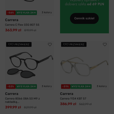
3 kolory
-56%
WYSYŁKA 24H
Cennik szkieł
Carrera
Carrera C Flex 03G 807 55
363,99 zł
819,99 zł
PRZYMIERZ
PRZYMIERZ
3 kolory
3 kolory
-52%
WYSYŁKA 24H
-31%
WYSYŁKA 24H
Carrera
Carrera
Carrera 8066 08A 50 M9 z
Carrera 1134 KB7 57
nakładką...
386,99 zł
562,99 zł
399,99 zł
829,99 zł