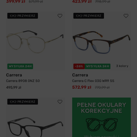
399,99 zł
423,99 zł
571,99 zł
798,99 zł
PRZYMIERZ
PRZYMIERZ
3 kolory
WYSYŁKA 24H
-26%
WYSYŁKA 24H
Carrera
Carrera
Carrera 8908 0NZ 50
Carrera C Flex 03G WR9 55
572,99 zł
495,99 zł
770,99 zł
PRZYMIERZ