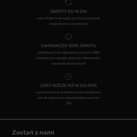
ZWROTY DO 14 DNI
masz 14 dni na decyzję czy chcesz zostawić
swoje okulary czy zwrócisz
GWARANCJA 100% ZWROTU
jeśli zakup Ci nie odpowiada zwrócimy 100%
kosztów przy zakupie okularów, także koszty
soczewek okularowych!
CENY NIŻSZE NIŻ W SALONIE
w porównaniu ze średnimi cenami okularów w
salonie optycznym zaoszczędzisz nawet do
70%
Zostań z nami