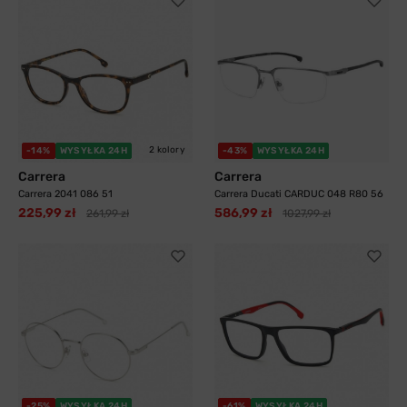
2 kolory
-14%
WYSYŁKA 24H
-43%
WYSYŁKA 24H
Carrera
Carrera
Carrera 2041 086 51
Carrera Ducati CARDUC 048 R80 56
225,99 zł
586,99 zł
261,99 zł
1027,99 zł
-25%
WYSYŁKA 24H
-61%
WYSYŁKA 24H