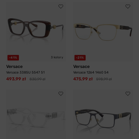
3 kolory
-41%
-21%
Versace
Versace
Versace 3385U 5547 51
Versace 1264 1460 54
493,99 zł
475,99 zł
830,99 zł
598,99 zł