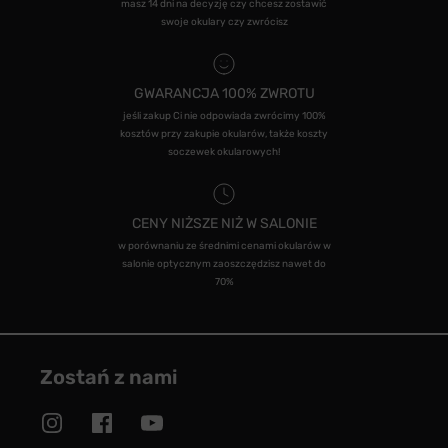
masz 14 dni na decyzję czy chcesz zostawić
swoje okulary czy zwrócisz
GWARANCJA 100% ZWROTU
jeśli zakup Ci nie odpowiada zwrócimy 100%
kosztów przy zakupie okularów, także koszty
soczewek okularowych!
CENY NIŻSZE NIŻ W SALONIE
w porównaniu ze średnimi cenami okularów w
salonie optycznym zaoszczędzisz nawet do
70%
Zostań z nami