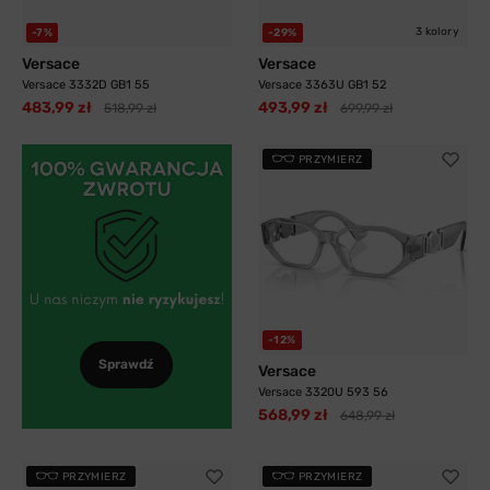
3 kolory
-7%
-29%
Versace
Versace
Versace 3332D GB1 55
Versace 3363U GB1 52
483,99 zł
493,99 zł
518,99 zł
699,99 zł
PRZYMIERZ
-12%
Sprawdź
Versace
Versace 3320U 593 56
568,99 zł
648,99 zł
PRZYMIERZ
PRZYMIERZ