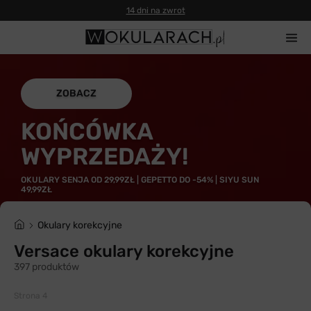
14 dni na zwrot
ZOBACZ
KOŃCÓWKA
WYPRZEDAŻY!
OKULARY SENJA OD 29,99ZŁ | GEPETTO DO -54% | SIYU SUN
49,99ZŁ
Okulary korekcyjne
Versace okulary korekcyjne
397 produktów
Strona 4