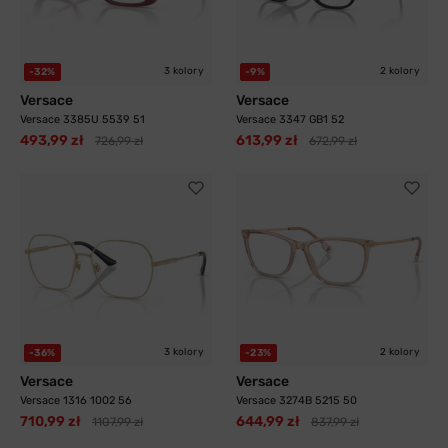
3 kolory
2 kolory
-32%
-9%
Versace
Versace
Versace 3385U 5539 51
Versace 3347 GB1 52
493,99 zł
613,99 zł
726,99 zł
672,99 zł
3 kolory
2 kolory
-36%
-23%
Versace
Versace
Versace 1316 1002 56
Versace 3274B 5215 50
710,99 zł
644,99 zł
1107,99 zł
837,99 zł