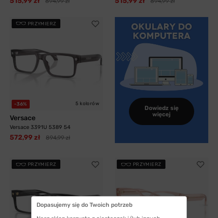
515,99 zł
515,99 zł
894,99 zł
894,99 zł
PRZYMIERZ
5 kolorów
-36%
Dowiedz się
więcej
Versace
Versace 3391U 5389 54
572,99 zł
894,99 zł
PRZYMIERZ
PRZYMIERZ
Dopasujemy się do Twoich potrzeb