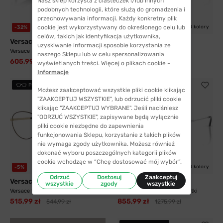
Nasz sklep korzysta z ciasteczek i/lub innych
podobnych technologii, które służą do gromadzenia i
przechowywania informacji. Każdy konkretny plik
cookie jest wykorzystywany do określonego celu lub
5 kolorów
4 kolory
-32%
-32%
celów, takich jak identyfikacja użytkownika,
Versace
Versace
uzyskiwanie informacji sposobie korzystania ze
Versace 3391U GB1 54
Versace 3394D 5339 53
naszego Sklepu lub w celu spersonalizowania
605,99 zł
604,99 zł
894,99 zł
894,99 zł
wyświetlanych treści. Więcej o plikach cookie -
Informacje
PRZYMIERZ
PRZYMIERZ
Możesz zaakceptować wszystkie pliki cookie klikając
"ZAAKCEPTUJ WSZYSTKIE", lub odrzucić pliki cookie
klikając "ZAAKCEPTUJ WYBRANE". Jeśli naciśniesz
"ODRZUĆ WSZYSTKIE", zapisywane będą wyłącznie
pliki cookie niezbędne do zapewnienia
funkcjonowania Sklepu, korzystanie z takich plików
nie wymaga zgody użytkownika. Możesz również
dokonać wyboru poszczególnych kategorii plików
cookie wchodząc w “Chcę dostosować mój wybór”.
4 kolory
-5%
-33%
Odrzuć
Dostosuj
Zaakceptuj
Versace
Versace
wszystkie
zgody
wszystkie
Versace 1279 1480 51
Versace 1305 1000 55 Patentki
515,99 zł
855,99 zł
544,99 zł
1275,99 zł