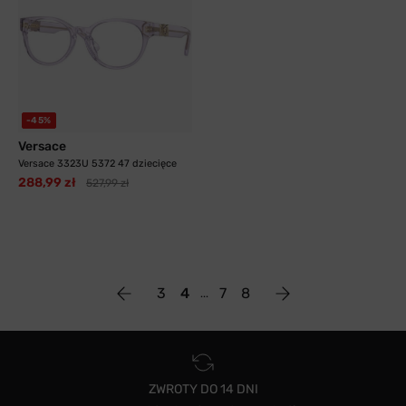
-45%
Versace
Versace 3323U 5372 47 dziecięce
288,99 zł
527,99 zł
3
4
7
8
ZWROTY DO 14 DNI