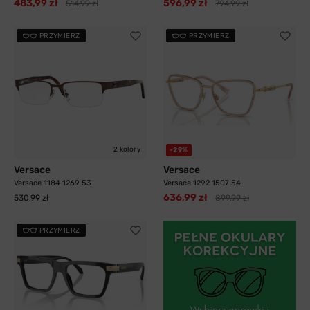
483,99 zł
596,99 zł
514,99 zł
794,99 zł
PRZYMIERZ
PRZYMIERZ
2 kolory
-29%
Versace
Versace
Versace 1184 1269 53
Versace 1292 1507 54
636,99 zł
530,99 zł
899,99 zł
PRZYMIERZ