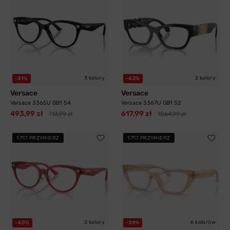
3 kolory
2 kolory
-31%
-42%
Versace
Versace
Versace 3365U GB1 54
Versace 3367U GB1 52
493,99 zł
617,99 zł
713,99 zł
1064,99 zł
PRZYMIERZ
PRZYMIERZ
3 kolory
6 kolorów
-40%
-39%