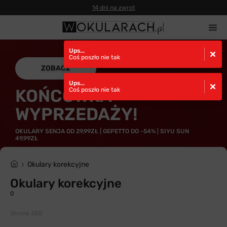
14 dni na zwrot
Ups...
Coś poszło nie tak
ZOBACZ
Ups...
KOŃCÓWKA
Coś poszło nie tak
WYPRZEDAŻY!
OKULARY SENJA OD 29,99ZŁ | GEPETTO DO -54% | SIYU SUN
49,99ZŁ
Okulary korekcyjne
Okulary korekcyjne
0
Strona 380