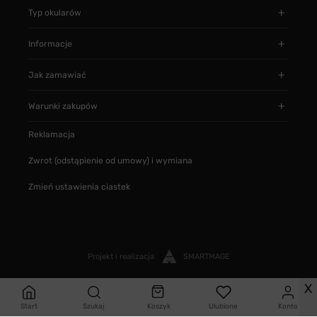
Typ okularów
Informacje
Jak zamawiać
Warunki zakupów
Reklamacja
Zwrot (odstąpienie od umowy) i wymiana
Zmień ustawienia ciastek
Projekt i realizacja
SMARTMAGE
X
Start
Szukaj
Koszyk
Ulubione
Konto