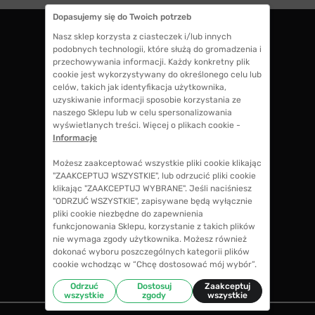
Dopasujemy się do Twoich potrzeb
Nasz sklep korzysta z ciasteczek i/lub innych
podobnych technologii, które służą do gromadzenia i
ZWROTY DO 14 DNI
przechowywania informacji. Każdy konkretny plik
masz 14 dni na decyzję czy chcesz zostawić
cookie jest wykorzystywany do określonego celu lub
swoje okulary czy zwrócisz
celów, takich jak identyfikacja użytkownika,
uzyskiwanie informacji sposobie korzystania ze
naszego Sklepu lub w celu spersonalizowania
wyświetlanych treści. Więcej o plikach cookie -
GWARANCJA 100% ZWROTU
Informacje
jeśli zakup Ci nie odpowiada zwrócimy 100%
kosztów przy zakupie okularów, także koszty
Możesz zaakceptować wszystkie pliki cookie klikając
soczewek okularowych!
"ZAAKCEPTUJ WSZYSTKIE", lub odrzucić pliki cookie
klikając "ZAAKCEPTUJ WYBRANE". Jeśli naciśniesz
"ODRZUĆ WSZYSTKIE", zapisywane będą wyłącznie
pliki cookie niezbędne do zapewnienia
CENY NIŻSZE NIŻ W SALONIE
funkcjonowania Sklepu, korzystanie z takich plików
nie wymaga zgody użytkownika. Możesz również
w porównaniu ze średnimi cenami okularów w
dokonać wyboru poszczególnych kategorii plików
salonie optycznym zaoszczędzisz nawet do
cookie wchodząc w “Chcę dostosować mój wybór”.
70%
Odrzuć
Dostosuj
Zaakceptuj
wszystkie
zgody
wszystkie