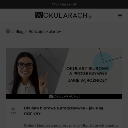
14 dni na zwrot
blog
rodzaje okularow
Okulary biurowe a progresywne - jakie są
10
cze
różnice?
Okulary biurowe a progresywne to kilka istotnych różnic w