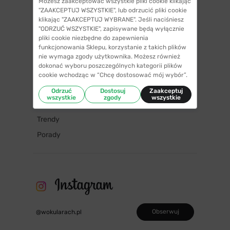
Możesz zaakceptować wszystkie pliki cookie klikając
KATEGORIE
"ZAAKCEPTUJ WSZYSTKIE", lub odrzucić pliki cookie
klikając "ZAAKCEPTUJ WYBRANE". Jeśli naciśniesz
Rodzaje okularów
"ODRZUĆ WSZYSTKIE", zapisywane będą wyłącznie
pliki cookie niezbędne do zapewnienia
Kształt okularów
funkcjonowania Sklepu, korzystanie z takich plików
nie wymaga zgody użytkownika. Możesz również
Wady wzroku
dokonać wyboru poszczególnych kategorii plików
Ciekawostki
cookie wchodząc w “Chcę dostosować mój wybór”.
Markowo
Odrzuć
Dostosuj
Zaakceptuj
wszystkie
zgody
wszystkie
FAQ
Trendy
Porady
Obserwuj
@wokularach.pl