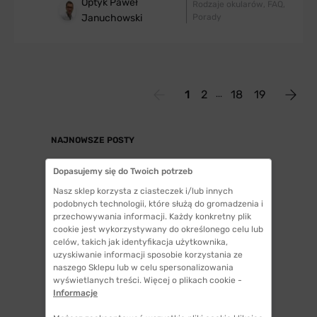
Optyk Paweł
Rodzaje okularów
FAQ
Januchowski
Porady
1
2
18
19
NAJNOWSZE POSTY
Wpływ promieni UV na oczy
Dopasujemy się do Twoich potrzeb
Okulary sportowe – Kompletny Poradnik
Nasz sklep korzysta z ciasteczek i/lub innych
podobnych technologii, które służą do gromadzenia i
Woloocze – przyczyny, objawy i skutki
przechowywania informacji. Każdy konkretny plik
cookie jest wykorzystywany do określonego celu lub
Zaćma - przyczyny, objawy, diagnostyka,
celów, takich jak identyfikacja użytkownika,
leczenie
uzyskiwanie informacji sposobie korzystania ze
naszego Sklepu lub w celu spersonalizowania
Sztuczne łzy — co to, kiedy stosować?
wyświetlanych treści. Więcej o plikach cookie -
Informacje