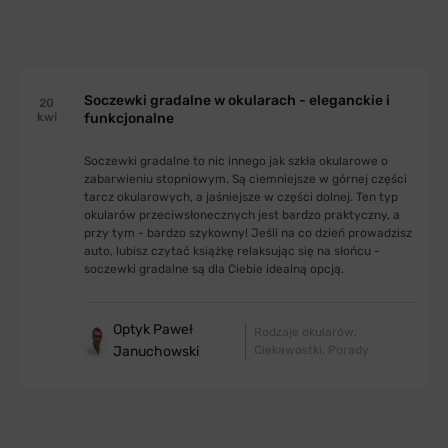
Soczewki gradalne w okularach - eleganckie i
20
kwi
funkcjonalne
Soczewki gradalne to nic innego jak szkła okularowe o
zabarwieniu stopniowym. Są ciemniejsze w górnej części
tarcz okularowych, a jaśniejsze w części dolnej. Ten typ
okularów przeciwsłonecznych jest bardzo praktyczny, a
przy tym - bardzo szykowny! Jeśli na co dzień prowadzisz
auto, lubisz czytać książkę relaksując się na słońcu -
soczewki gradalne są dla Ciebie idealną opcją.
Optyk Paweł
Rodzaje okularów
Januchowski
Ciekawostki
Porady