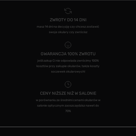
ZWROTY DO 14 DNI
masz 14 dni na decyzję czy chcesz zostawić
swoje okulary czy zwrócisz
GWARANCJA 100% ZWROTU
jeśli zakup Ci nie odpowiada zwrócimy 100%
kosztów przy zakupie okularów, także koszty
soczewek okularowych!
CENY NIŻSZE NIŻ W SALONIE
w porównaniu ze średnimi cenami okularów w
salonie optycznym zaoszczędzisz nawet do
70%