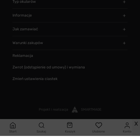
Typ okularów
Informacje
Jak zamawiać
Warunki zakupów
Reklamacja
Zwrot (odstąpienie od umowy) i wymiana
Zmień ustawienia ciastek
Projekt i realizacja
SMARTMAGE
X
Start
Szukaj
Koszyk
Ulubione
Konto