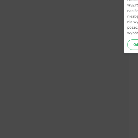
WSZYST
naciś
niezb
nie w
poszc
wybór
Od