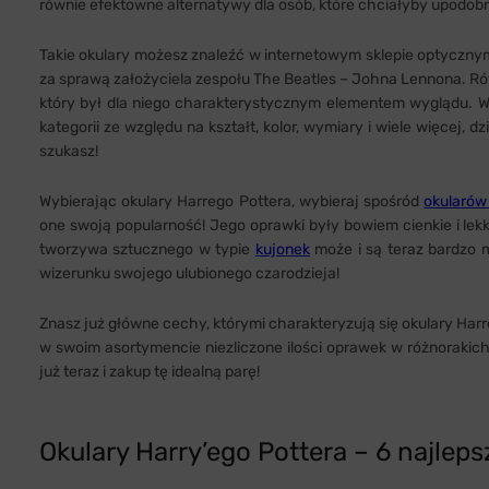
równie efektowne alternatywy dla osób, które chciałyby upodobni
Takie okulary możesz znaleźć w internetowym sklepie optyczny
za sprawą założyciela zespołu The Beatles – Johna Lennona. Ró
który był dla niego charakterystycznym elementem wyglądu. W 
kategorii ze względu na kształt, kolor, wymiary i wiele więcej, d
szukasz!
Wybierając okulary Harrego Pottera, wybieraj spośród
okularów
one swoją popularność! Jego oprawki były bowiem cienkie i lekk
tworzywa sztucznego w typie
kujonek
może i są teraz bardzo m
wizerunku swojego ulubionego czarodzieja!
Znasz już główne cechy, którymi charakteryzują się okulary Har
w swoim asortymencie niezliczone ilości oprawek w różnorakich 
już teraz i zakup tę idealną parę!
Okulary Harry’ego Pottera – 6 najlep