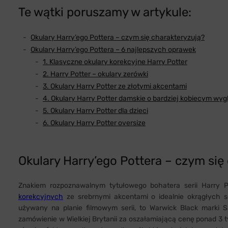
Te wątki poruszamy w artykule:
Okulary Harry’ego Pottera – czym się charakteryzują?
Okulary Harry’ego Pottera – 6 najlepszych oprawek
1. Klasyczne okulary korekcyjne Harry Potter
2. Harry Potter – okulary zerówki
3. Okulary Harry Potter ze złotymi akcentami
4. Okulary Harry Potter damskie o bardziej kobiecym wyg
5. Okulary Harry Potter dla dzieci
6. Okulary Harry Potter oversize
Okulary Harry’ego Pottera – czym się
Znakiem rozpoznawalnym tytułowego bohatera serii Harry P
korekcyjnych
ze srebrnymi akcentami o idealnie okrągłych 
używany na planie filmowym serii, to Warwick Black marki 
zamówienie w Wielkiej Brytanii za oszałamiającą cenę ponad 3 ty