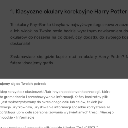
1. Klasyczne okulary korekcyjne Harry Potter
Te okulary Ray-Ban to klasyka w najwyższym tego słowa znacze
a ich widok na Twoim nosie będzie wyraźnym nawiązaniem do se
okularów do noszenia na co dzień, czy dodatku do swojego kos
doskonale!
Zastanawiasz się, gdzie kupisz etui na okulary Harry Potter?
futerał dodajemy gratis.
ujemy się do Twoich potrzeb
klep korzysta z ciasteczek i/lub innych podobnych technologii, które
 do gromadzenia i przechowywania informacji. Każdy konkretny plik
 jest wykorzystywany do określonego celu lub celów, takich jak
fikacja użytkownika, uzyskiwanie informacji sposobie korzystania ze
go Sklepu lub w celu spersonalizowania wyświetlanych treści. Więcej o
h cookie -
Informacje
z zaakceptować wszystkie pliki cookie klikając "ZAAKCEPTUJ