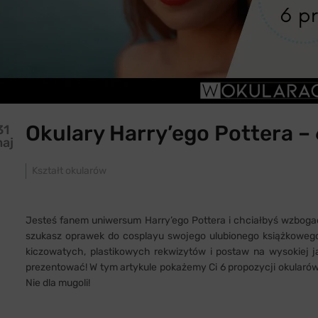
​​Okulary Harry’ego Pottera –
31
aj
Kształt okularów
Jesteś fanem uniwersum Harry’ego Pottera i chciałbyś wzboga
szukasz oprawek do cosplayu swojego ulubionego książkowego 
kiczowatych, plastikowych rekwizytów i postaw na wysokiej ja
prezentować! W tym artykule pokażemy Ci 6 propozycji okularów 
Nie dla mugoli!