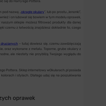
ć się do Harry’ego Pottera.
m pod nazwą „
okrągłe okulary
”, lub po prostu „lenonki”,
wnież i on lubował się bowiem w tym modelu oprawek,
naszym sklepie możesz filtrować produkty dla danej
zięki czemu z łatwością znajdziesz dokładnie to, czego
 drucianych
– tutaj dowiesz się, czemu zawdzięczają
ie, oraz wykonane z metalu. Toporne, grube okulary z
odne, ale niestety nie przybliżą Twojego wyglądu do
rego Pottera. Sklep internetowy wOkularach.pl posiada
kolorach i stylach. Dlatego udaj się na poszukiwania
szych oprawek