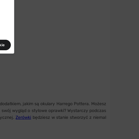
kie
dodatkiem, jakim są okulary Harrego Pottera. Możesz
ć swój wygląd o stylowe oprawki? Wystarczy podczas
rycznej.
Zerówki
będziesz w stanie stworzyć z niemal