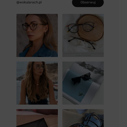
Obserwuj
@wokularach.pl