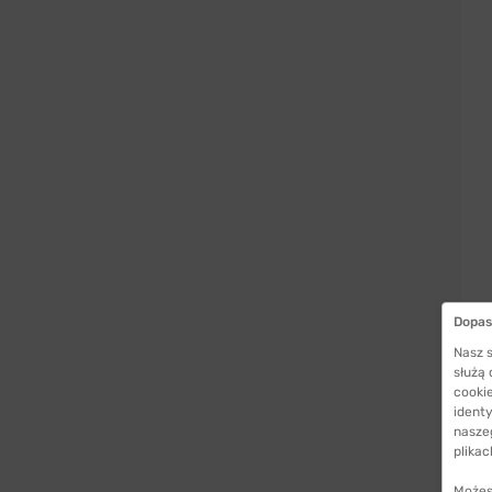
Dopas
Nasz s
służą
cookie
identy
nasze
plikac
Możes