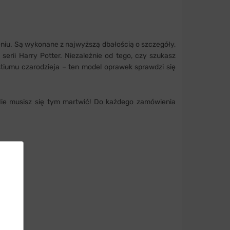
niu. Są wykonane z najwyższą dbałością o szczegóły,
rii Harry Potter. Niezależnie od tego, czy szukasz
tiumu czarodzieja – ten model oprawek sprawdzi się
 Nie musisz się tym martwić! Do każdego zamówienia