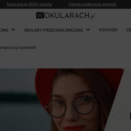
Gwarancja 100% zwrotu
Często zadawane pytania
VOUCHER
C
YJNE
OKULARY PRZECIWSŁONECZNE
 propozycji oprawek!