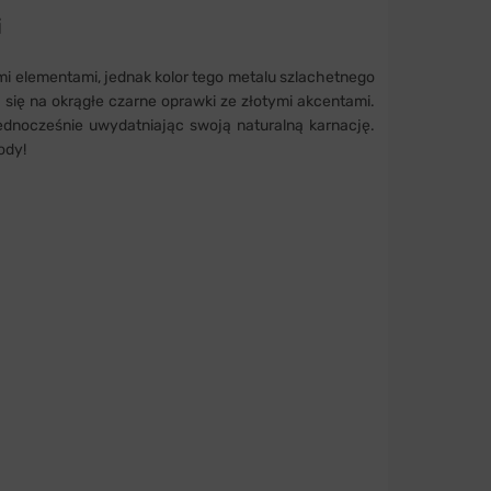
i
nymi elementami, jednak kolor tego metalu szlachetnego
j się na okrągłe czarne oprawki ze złotymi akcentami.
dnocześnie uwydatniając swoją naturalną karnację.
ody!