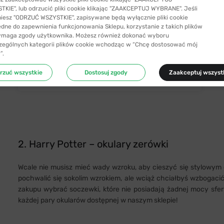
KIE", lub odrzucić pliki cookie klikając "ZAAKCEPTUJ WYBRANE". Jeśli
niesz "ODRZUĆ WSZYSTKIE", zapisywane będą wyłącznie pliki cookie
ędne do zapewnienia funkcjonowania Sklepu, korzystanie z takich plików
ymaga zgody użytkownika. Możesz również dokonać wyboru
zególnych kategorii plików cookie wchodząc w “Chcę dostosować mój
”.
Ray-Ban® 3447V 2503 50 Round Metal
rzuć wszystkie
Dostosuj zgody
Zaakceptuj wszyst
390,99 zł
2. Harry Potter – okulary zerówki
Wcale nie musisz mieć wady wzroku, aby cieszyć się stylowym 
pochwalić się sokolim wzrokiem, ale wciąż chciałbyś wzbogaci
zakupu wybrać soczewki, które nie posiadają żadnej mocy sfe
każdej pary okularów dostępnej w naszym sklepie!