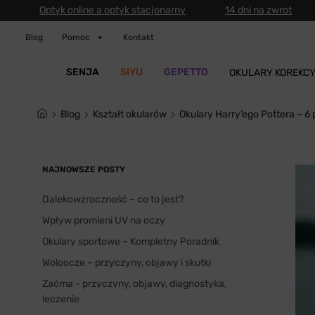
Optyk online a optyk stacjonarny
14 dni na zwrot
Blog
Pomoc
Kontakt
SENJA
SIYU
GEPETTO
OKULARY KOREKC
blog
Kształt okularów
​​Okulary Harry’ego Pottera – 6
NAJNOWSZE POSTY
Dalekowzroczność – co to jest?
Wpływ promieni UV na oczy
Okulary sportowe – Kompletny Poradnik
Woloocze – przyczyny, objawy i skutki
Zaćma - przyczyny, objawy, diagnostyka,
leczenie