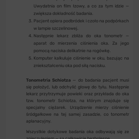
Uwydatnia on film łzowy, a co za tym idzie —
zwiększa dokładność badania.
Pacjent opiera podbródek i czoło na podpórkach
w lampie szczelinowej.
Następnie lekarz zbliża do oka tonometr —
aparat do mierzenia ciśnienia oka. Za jego
pomocą naciska delikatnie na rogówkę.
Komputer kalkuluje ciśnienie w oku, bazując na
zniekształceniu oka pod siłą nacisku.
Tonometria Schiotza
— do badania pacjent musi
się położyć, lub odchylić głowę do tyłu. Następnie
lekarz przytrzymuje powieki oraz przykłada do oka
tzw. tonometr Schiotza, na którym znajduje się
specjalny ciężarek. Urządzenie mierzy ciśnienie
śródgałkowe na tej samej zasadzie, co tonometr
aplanacyjny.
Wszystkie dotykowe badania oka odbywają się ze
znieczuleniem — są całkowicie bezbolesne.