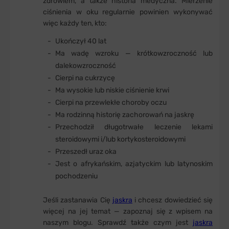
zdrowiem, a także historia medyczna. Mierzenie
ciśnienia w oku regularnie powinien wykonywać
więc każdy ten, kto:
Ukończył 40 lat
Ma wadę wzroku — krótkowzroczność lub
dalekowzroczność
Cierpi na cukrzycę
Ma wysokie lub niskie ciśnienie krwi
Cierpi na przewlekłe choroby oczu
Ma rodzinną historię zachorowań na jaskrę
Przechodził długotrwałe leczenie lekami
steroidowymi i/lub kortykosteroidowymi
Przeszedł uraz oka
Jest o afrykańskim, azjatyckim lub latynoskim
pochodzeniu
Jeśli zastanawia Cię
jaskra
i chcesz dowiedzieć się
więcej na jej temat — zapoznaj się z wpisem na
naszym blogu. Sprawdź także czym jest
jaskra