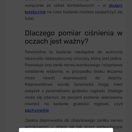
wyłącznie ze szkieł kontaktowych — w
okulary
korekcyjne
na czas badania możesz zaopatrzyć się
tutaj.
Dlaczego pomiar ciśnienia w
oczach jest ważny?
Tonometria to badanie niezbędne do wykrycia
niezwykle niebezpiecznej choroby, którą jest jaskra.
Powoduje ona zanik nerwu wzrokowego i stopniowe
osłabienie widzenia, w przypadku braku leczenia
może nawet doprowadzić do ślepoty.
Nieprawidłowe wyniki tonometrii mogą mieć
związek z parametrami grubości rogówki. Dlatego
może się zdarzyć, że pacjent zostanie skierowany
również na badanie grubości rogówki, czyli
pachymetrię
.
Jaskra doprowadza do stopniowego zaniku nerwu
wzrokowego — dzieje się tak przez podwyższone