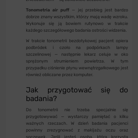
Tonometria air puff
— jej przebieg jest bardzo
dobrze znany wszystkim, którzy mają wadę wzroku.
Wykonuje się ją bowiem rutynowo w trakcie
każdego szczegółowego badania ostrości widzenia.
W trakcie tonometrii bezdotykowej pacjent opiera
podbródek i czoło na podpórkach lampy
szczelinowej — następnie lekarz celuje w oko
sprężonym strumieniem powietrza. W tym
przypadku ciśnienie płynu wewnątrzgałkowego jest
również obliczane przez komputer.
Jak przygotować się do
badania?
Do tonometrii nie trzeba specjalnie się
przygotowywać — wystarczy pamiętać o kilku
ważnych rzeczach. W dzień badania pacjenci
powinny zrezygnować z makijażu oczu oraz
soczewek. Jeśli jesteś osobą, która korzysta