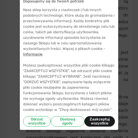
ciśnienie śródgałkowe. Oczy człowieka są
Dopasujemy się do Twoich potrzeb
wypełnione cieczą wodnistą — płynem, który
Nasz sklep korzysta z ciasteczek i/lub innych
doprowadza substancje odżywcze do
podobnych technologii, które służą do gromadzenia i
przechowywania informacji. Każdy konkretny plik
poszczególnych części oka, a także odprowadza
cookie jest wykorzystywany do określonego celu lub
toksyczne produkty przemiany materii. W naszym
celów, takich jak identyfikacja użytkownika,
artykule znajdziesz więcej informacji na temat tego,
uzyskiwanie informacji sposobie korzystania ze
jak działa
aparat ochronny oka
.
naszego Sklepu lub w celu spersonalizowania
wyświetlanych treści. Więcej o plikach cookie -
W przypadku jaskry ciecz wodnista nie jest
Informacje
prawidłowo odprowadzana z oka — to właśnie
Możesz zaakceptować wszystkie pliki cookie klikając
nadmiar tego płynu powoduje podwyższone
"ZAAKCEPTUJ WSZYSTKIE", lub odrzucić pliki cookie
ciśnienie śródgałkowe. Jeśli uda się rozpoznać ją
klikając "ZAAKCEPTUJ WYBRANE". Jeśli naciśniesz
we wczesnym stadium rozwoju, szanse na
"ODRZUĆ WSZYSTKIE", zapisywane będą wyłącznie
wyleczenie zdecydowanie rosną.
pliki cookie niezbędne do zapewnienia
funkcjonowania Sklepu, korzystanie z takich plików
Szacuje się, że jaskra dotyka prawie 80 mln osób na
nie wymaga zgody użytkownika. Możesz również
całym świecie. Co najmniej połowa z nich nie zdaje
dokonać wyboru poszczególnych kategorii plików
cookie wchodząc w “Chcę dostosować mój wybór”.
sobie sprawy z choroby. W wielu przypadkach
objawy jaskry są niezauważane, do czasu aż dojdzie
Odrzuć
Dostosuj
Zaakceptuj
wszystkie
zgody
wszystkie
do poważnego uszkodzenia nerwu wzrokowego.
Właśnie dlatego regularne badanie ciśnienia
wewnątrzgałkowego jest konieczne dla osób z