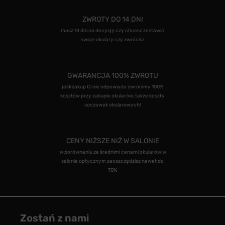
ZWROTY DO 14 DNI
masz 14 dni na decyzję czy chcesz zostawić
swoje okulary czy zwrócisz
GWARANCJA 100% ZWROTU
jeśli zakup Ci nie odpowiada zwrócimy 100%
kosztów przy zakupie okularów, także koszty
soczewek okularowych!
CENY NIŻSZE NIŻ W SALONIE
w porównaniu ze średnimi cenami okularów w
salonie optycznym zaoszczędzisz nawet do
70%
Zostań z nami