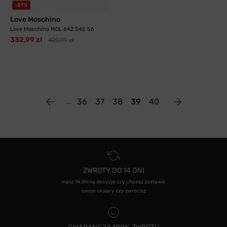
-21%
Love Moschino
Love Moschino MOL 642 S45 56
332,99 zł
420,99 zł
36
37
38
39
40
ZWROTY DO 14 DNI
masz 14 dni na decyzję czy chcesz zostawić
swoje okulary czy zwrócisz