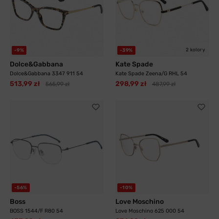
2 kolory
-9%
-39%
Dolce&Gabbana
Kate Spade
Dolce&Gabbana 3347 911 54
Kate Spade Zeena/G RHL 54
513,99 zł
298,99 zł
565,99 zł
487,99 zł
-56%
-10%
Boss
Love Moschino
BOSS 1544/F R80 54
Love Moschino 625 000 54