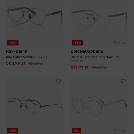
3 kolory
-30%
-35%
Ray-Ban®
Dolce&Gabbana
Ray-Ban® 6594M F097 54
Dolce & Gabbana 1352 1361 56
Patentki
508,99 zł
729,99 zł
611,99 zł
946,99 zł
3 kolory
-25%
-8%