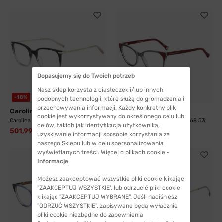
Dopasujemy się do Twoich potrzeb
Nasz sklep korzysta z ciasteczek i/lub innych
-18%
-26%
podobnych technologii, które służą do gromadzenia i
przechowywania informacji. Każdy konkretny plik
Carolina Herrera
Carolina Herrera
cookie jest wykorzystywany do określonego celu lub
Carolina Herrera HER 0265G HAQ 53
Carolina Herrera HER 0283 268 53
celów, takich jak identyfikacja użytkownika,
501,99 zł
373,99 zł
608,99 zł
506,99 zł
uzyskiwanie informacji sposobie korzystania ze
naszego Sklepu lub w celu spersonalizowania
wyświetlanych treści. Więcej o plikach cookie -
Informacje
Możesz zaakceptować wszystkie pliki cookie klikając
"ZAAKCEPTUJ WSZYSTKIE", lub odrzucić pliki cookie
klikając "ZAAKCEPTUJ WYBRANE". Jeśli naciśniesz
"ODRZUĆ WSZYSTKIE", zapisywane będą wyłącznie
pliki cookie niezbędne do zapewnienia