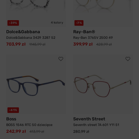
4 kolory
-39%
-7%
Dolce&Gabbana
Ray-Ban®
Dolce&Gabbana 3429 3287 52
Ray-Ban 3765V 2500 49
703,99 zł
399,99 zł
1145,99 zł
428,99 zł
-41%
Boss
Seventh Street
BOSS 1546 RTC 50 dziecięce
Seventh street 7A 601 Y11 51
242,99 zł
413,99 zł
280,99 zł