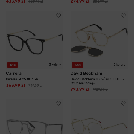
433,99 zł
274,99 zł
989,99 zł
303,99 zł
3 kolory
2 kolory
-51%
-54%
Carrera
David Beckham
Carrera 3025 807 54
David Beckham 1082/G/CS RHL 52
M9 z nakładką...
363,99 zł
749,99 zł
793,99 zł
1729,99 zł