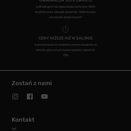
GWARANCJA 100% ZWROTU
jeśli zakup Ci nie odpowiada zwrócimy 100%
kosztów przy zakupie okularów, także koszty
soczewek okularowych!
CENY NIŻSZE NIŻ W SALONIE
w porównaniu ze średnimi cenami okularów w
salonie optycznym zaoszczędzisz nawet do
70%
Zostań z nami
Kontakt
tel.