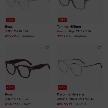
-32%
-26%
Boss
Tommy Hilfiger
BOSS 1709 HZJ 54
Tommy Hilfiger 2157 KB7 52
416,99 zł
371,99 zł
610,99 zł
499,99 zł
-25%
-22%
Boss
Carolina Herrera
BOSS 1734 LHF 53
Carolina Herrera 0264 NUC 55
510,99 zł
480,99 zł
684,99 zł
617,99 zł