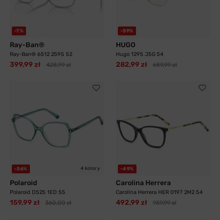
-7%
-59%
Ray-Ban®
HUGO
Ray-Ban® 6512 2595 52
Hugo 1295 J5G 54
399,99 zł
282,99 zł
428,99 zł
689,99 zł
4 kolory
-56%
-49%
Polaroid
Carolina Herrera
Polaroid D525 1ED 55
Carolina Herrera HER 0197 2M2 54
159,99 zł
492,99 zł
360,00 zł
959,99 zł