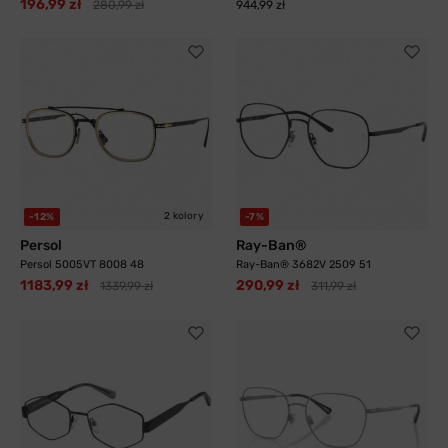
196,99 zł
280,99 zł
944,99 zł
2 kolory
-12%
-7%
Persol
Ray-Ban®
Persol 5005VT 8008 48
Ray-Ban® 3682V 2509 51
1183,99 zł
290,99 zł
1339,99 zł
311,99 zł