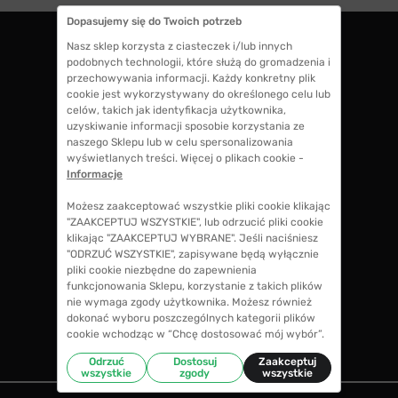
Dopasujemy się do Twoich potrzeb
Nasz sklep korzysta z ciasteczek i/lub innych
podobnych technologii, które służą do gromadzenia i
ZWROTY DO 14 DNI
przechowywania informacji. Każdy konkretny plik
masz 14 dni na decyzję czy chcesz zostawić
cookie jest wykorzystywany do określonego celu lub
swoje okulary czy zwrócisz
celów, takich jak identyfikacja użytkownika,
uzyskiwanie informacji sposobie korzystania ze
naszego Sklepu lub w celu spersonalizowania
wyświetlanych treści. Więcej o plikach cookie -
GWARANCJA 100% ZWROTU
Informacje
jeśli zakup Ci nie odpowiada zwrócimy 100%
kosztów przy zakupie okularów, także koszty
Możesz zaakceptować wszystkie pliki cookie klikając
soczewek okularowych!
"ZAAKCEPTUJ WSZYSTKIE", lub odrzucić pliki cookie
klikając "ZAAKCEPTUJ WYBRANE". Jeśli naciśniesz
"ODRZUĆ WSZYSTKIE", zapisywane będą wyłącznie
pliki cookie niezbędne do zapewnienia
CENY NIŻSZE NIŻ W SALONIE
funkcjonowania Sklepu, korzystanie z takich plików
nie wymaga zgody użytkownika. Możesz również
w porównaniu ze średnimi cenami okularów w
dokonać wyboru poszczególnych kategorii plików
salonie optycznym zaoszczędzisz nawet do
cookie wchodząc w “Chcę dostosować mój wybór”.
70%
Odrzuć
Dostosuj
Zaakceptuj
wszystkie
zgody
wszystkie