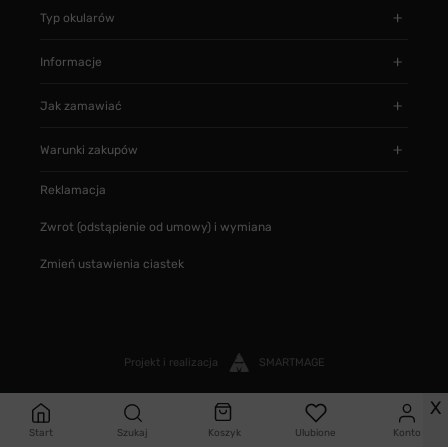
Typ okularów
Informacje
Jak zamawiać
Warunki zakupów
Reklamacja
Zwrot (odstąpienie od umowy) i wymiana
Zmień ustawienia ciastek
Projekt i realizacja
SMARTMAGE
X
Start
Szukaj
Koszyk
Ulubione
Konto