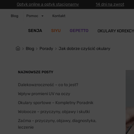
Optyk online a optyk stacjonarny
14 dni na zwrot
Blog
Pomoc
Kontakt
SENJA
SIYU
GEPETTO
OKULARY KOREKC
blog
Porady
Jak dobrze czyścić okulary
NAJNOWSZE POSTY
Dalekowzroczność – co to jest?
Wpływ promieni UV na oczy
Okulary sportowe – Kompletny Poradnik
Woloocze – przyczyny, objawy i skutki
Zaćma - przyczyny, objawy, diagnostyka,
leczenie