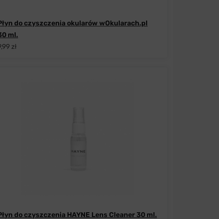
Płyn do czyszczenia okularów wOkularach.pl
30 ml.
9,99 zł
Płyn do czyszczenia HAYNE Lens Cleaner 30 ml.