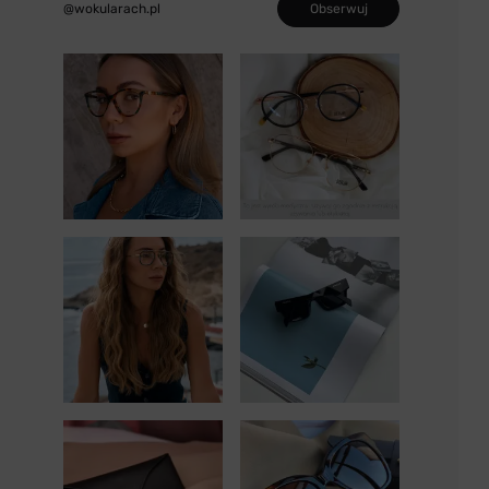
Obserwuj
@wokularach.pl