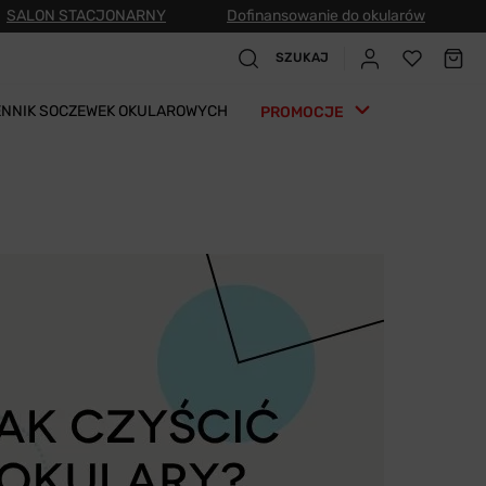
SALON STACJONARNY
Dofinansowanie do okularów
SZUKAJ
ENNIK SOCZEWEK OKULAROWYCH
PROMOCJE