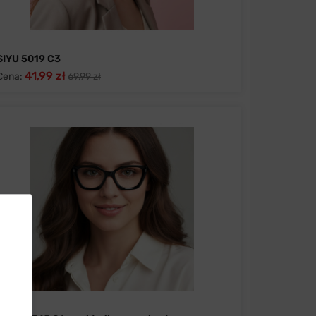
SIYU 5019 C3
41,99 zł
Cena:
69,99 zł