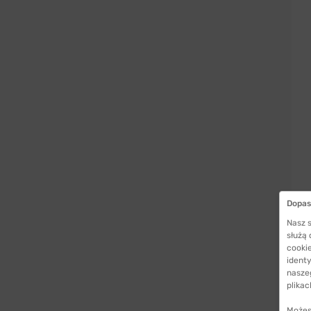
Dopas
Nasz s
służą
cookie
identy
nasze
plikac
Możes