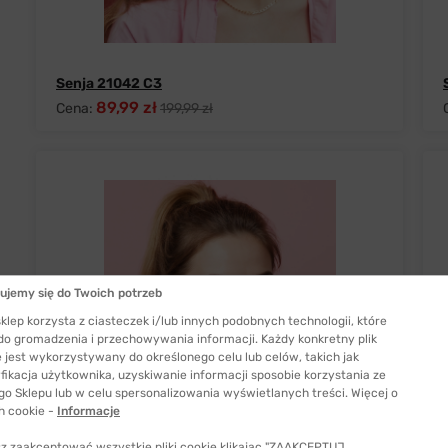
Senja 21042 C3
89,99 zł
Cena:
199,99 zł
ujemy się do Twoich potrzeb
klep korzysta z ciasteczek i/lub innych podobnych technologii, które
 do gromadzenia i przechowywania informacji. Każdy konkretny plik
 jest wykorzystywany do określonego celu lub celów, takich jak
fikacja użytkownika, uzyskiwanie informacji sposobie korzystania ze
go Sklepu lub w celu spersonalizowania wyświetlanych treści. Więcej o
h cookie -
Informacje
z zaakceptować wszystkie pliki cookie klikając "ZAAKCEPTUJ