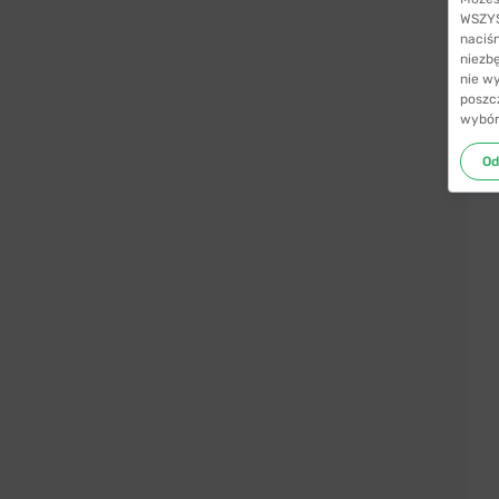
WSZYST
naciś
niezb
nie w
poszc
wybór
Od