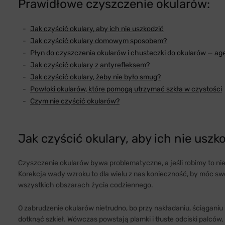
Prawidłowe czyszczenie okularów:
Jak czyścić okulary, aby ich nie uszkodzić
Jak czyścić okulary domowym sposobem?
Płyn do czyszczenia okularów i chusteczki do okularów — ag
Jak czyścić okulary z antyrefleksem?
Jak czyścić okulary, żeby nie było smug?
Powłoki okularów, które pomogą utrzymać szkła w czystości
Czym nie czyścić okularów?
Jak czyścić okulary, aby ich nie uszk
Czyszczenie okularów bywa problematyczne, a jeśli robimy to n
Korekcja wady wzroku to dla wielu z nas konieczność, by móc s
wszystkich obszarach życia codziennego.
O zabrudzenie okularów nietrudno, bo przy nakładaniu, ściąganiu
dotknąć szkieł. Wówczas powstają plamki i tłuste odciski palców,