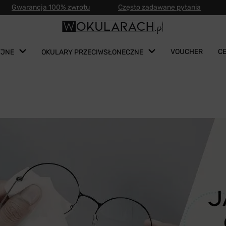
Gwarancja 100% zwrotu
Często zadawane pytania
VOUCHER
C
YJNE
OKULARY PRZECIWSŁONECZNE