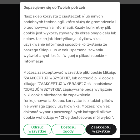
Dopasujemy się do Twoich potrzeb
Nasz sklep korzysta z ciasteczek i/lub innych
podobnych technologii, które służą do gromadzenia i
ZWROTY DO 14 DNI
przechowywania informacji. Każdy konkretny plik
masz 14 dni na decyzję czy chcesz zostawić
cookie jest wykorzystywany do określonego celu lub
swoje okulary czy zwrócisz
celów, takich jak identyfikacja użytkownika,
uzyskiwanie informacji sposobie korzystania ze
naszego Sklepu lub w celu spersonalizowania
wyświetlanych treści. Więcej o plikach cookie -
GWARANCJA 100% ZWROTU
Informacje
jeśli zakup Ci nie odpowiada zwrócimy 100%
kosztów przy zakupie okularów, także koszty
Możesz zaakceptować wszystkie pliki cookie klikając
soczewek okularowych!
"ZAAKCEPTUJ WSZYSTKIE", lub odrzucić pliki cookie
klikając "ZAAKCEPTUJ WYBRANE". Jeśli naciśniesz
"ODRZUĆ WSZYSTKIE", zapisywane będą wyłącznie
pliki cookie niezbędne do zapewnienia
CENY NIŻSZE NIŻ W SALONIE
funkcjonowania Sklepu, korzystanie z takich plików
nie wymaga zgody użytkownika. Możesz również
w porównaniu ze średnimi cenami okularów w
dokonać wyboru poszczególnych kategorii plików
salonie optycznym zaoszczędzisz nawet do
cookie wchodząc w “Chcę dostosować mój wybór”.
70%
Odrzuć
Dostosuj
Zaakceptuj
wszystkie
zgody
wszystkie