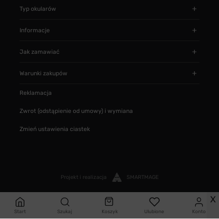
Typ okularów
Informacje
Jak zamawiać
Warunki zakupów
Reklamacja
Zwrot (odstąpienie od umowy) i wymiana
Zmień ustawienia ciastek
Projekt i realizacja
SMARTMAGE
X
Start
Szukaj
Koszyk
Ulubione
Konto