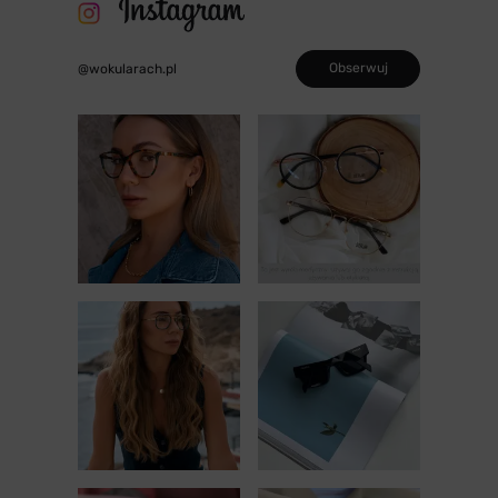
Obserwuj
@wokularach.pl