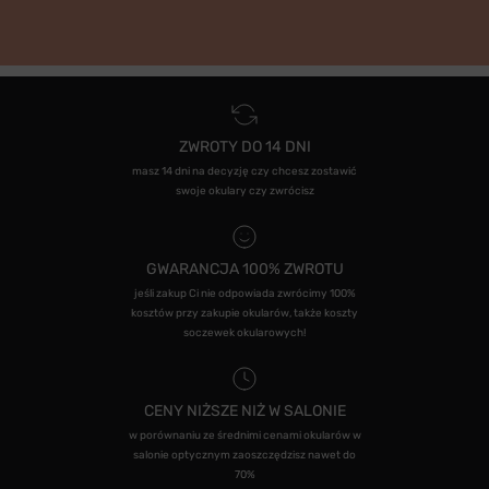
ZWROTY DO 14 DNI
masz 14 dni na decyzję czy chcesz zostawić
swoje okulary czy zwrócisz
GWARANCJA 100% ZWROTU
jeśli zakup Ci nie odpowiada zwrócimy 100%
kosztów przy zakupie okularów, także koszty
soczewek okularowych!
CENY NIŻSZE NIŻ W SALONIE
w porównaniu ze średnimi cenami okularów w
salonie optycznym zaoszczędzisz nawet do
70%