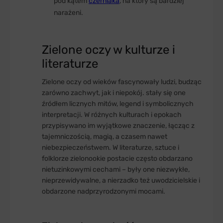
pod kątem
czerniaka
, na który są bardziej
narażeni.
Zielone oczy w kulturze i
literaturze
Zielone oczy od wieków fascynowały ludzi, budząc
zarówno zachwyt, jak i niepokój. stały się one
źródłem licznych mitów, legend i symbolicznych
interpretacji. W różnych kulturach i epokach
przypisywano im wyjątkowe znaczenie, łącząc z
tajemniczością, magią, a czasem nawet
niebezpieczeństwem. W literaturze, sztuce i
folklorze zielonookie postacie często obdarzano
nietuzinkowymi cechami – były one niezwykłe,
nieprzewidywalne, a nierzadko też uwodzicielskie i
obdarzone nadprzyrodzonymi mocami.