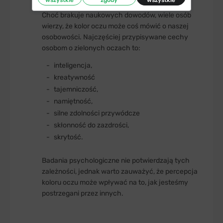
wszystkie
zgody
wszystkie
Choć brakuje naukowych dowodów, wiele osób
wierzy, że kolor oczu może coś mówić o naszej
osobowości. Najczęściej przypisywane cechy
osobom o zielonych oczach to:
inteligencja,
kreatywność
tajemniczość,
namiętność,
silne zdolności przywódcze
skłonność do zazdrości,
skrytość.
Badania psychologiczne nie potwierdzają tych
zależności, jednak warto zauważyć, że percepcja
koloru oczu może wpływać na to, jak jesteśmy
postrzegani przez innych.