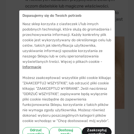
oczom diabelskie lub magiczne właściwości.
Czarownice, wiedźmy i złowrogie postacie często
Dopasujemy się do Twoich potrzeb
przedstawiano z zielonymi oczami. Przykładem jest
Nasz sklep korzysta z ciasteczek i/lub innych
Skaza z „Króla Lwa”.
podobnych technologii, które służą do gromadzenia i
przechowywania informacji. Każdy konkretny plik
cookie jest wykorzystywany do określonego celu lub
celów, takich jak identyfikacja użytkownika,
uzyskiwanie informacji sposobie korzystania ze
naszego Sklepu lub w celu spersonalizowania
wyświetlanych treści. Więcej o plikach cookie -
Informacje
Możesz zaakceptować wszystkie pliki cookie klikając
"ZAAKCEPTUJ WSZYSTKIE", lub odrzucić pliki cookie
klikając "ZAAKCEPTUJ WYBRANE". Jeśli naciśniesz
"ODRZUĆ WSZYSTKIE", zapisywane będą wyłącznie
pliki cookie niezbędne do zapewnienia
funkcjonowania Sklepu, korzystanie z takich plików
nie wymaga zgody użytkownika. Możesz również
dokonać wyboru poszczególnych kategorii plików
cookie wchodząc w “Chcę dostosować mój wybór”.
Czy zielone oczy zdradzają
cechy osobowości?
Odrzuć
Dostosuj
Zaakceptuj