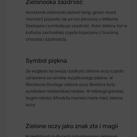
Zielonooka zazdrość
Wyrażenie
zielonooki potwór
(ang. green-eyed
monster) pojawiło się po raz pierwszy u Williama
Szekspira i symbolizuje zazdrość. Kolor zielony był w
kulturze zachodniej często kojarzony z trucizną,
chorobą i zazdrością.
Symbol piękna
Ze względu na swoją rzadkość zielone oczy często
uznawano za oznakę wyjątkowego piękna. W
literaturze Dantego zielone oczy Beatrice były
symbolem niebiańskiej nadziei. W mitologii greckiej
bogini miłości Afrodyta również miała mieć zielone
oczy.
Zielone oczy jako znak zła i magii
W niektórych kulturach przypisywano zielonym