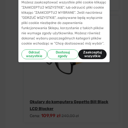
Możesz zaakceptować wszystkie pliki cookie klikając
109,99 zł
Cena:
240,00 zł
"ZAAKCEPTUJ WSZYSTKIE", lub odrzucić pliki cookie
klikając "ZAAKCEPTUJ WYBRANE". Jeśli naciśniesz
"ODRZUĆ WSZYSTKIE", zapisywane będą wyłącznie
pliki cookie niezbędne do zapewnienia
funkcjonowania Sklepu, korzystanie z takich plików
nie wymaga zgody użytkownika. Możesz również
dokonać wyboru poszczególnych kategorii plików
cookie wchodząc w “Chcę dostosować mój wybór”.
Odrzuć
Dostosuj
Zaakceptuj
wszystkie
zgody
wszystkie
Okulary do komputera Gepetto Bill Black
LCD Blocker
109,99 zł
Cena:
240,00 zł