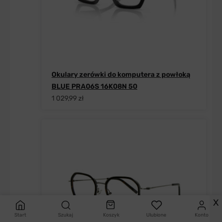
Okulary zerówki do komputera z powłoką
BLUE PRA06S 16K08N 50
1 029,99 zł
X
Start
Szukaj
Koszyk
Ulubione
Konto