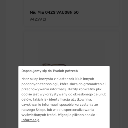
Miu Miu 04ZS VAU08N 50
942,99 zł
Dopasujemy się do Twoich potrzeb
Nasz sklep korzysta z ciasteczek i/lub innych
podobnych technologii, które służą do gromadzenia i
przechowywania informacji. Każdy konkretny plik
cookie jest wykorzystywany do określonego celu lub
celów, takich jak identyfikacja użytkownika,
uzyskiwanie informacji sposobie korzystania ze
naszego Sklepu lub w celu spersonalizowania
wyświetlanych treści. Więcej o plikach cookie -
Okulary do komputera Gepetto C6 Kate
Informacje
zerówki