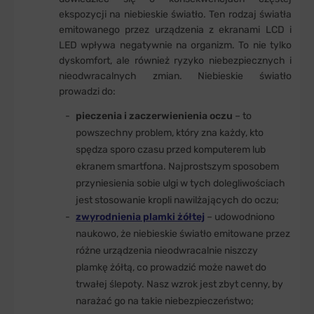
ekspozycji na niebieskie światło. Ten rodzaj światła
emitowanego przez urządzenia z ekranami LCD i
LED wpływa negatywnie na organizm. To nie tylko
dyskomfort, ale również ryzyko niebezpiecznych i
nieodwracalnych zmian. Niebieskie światło
prowadzi do:
pieczenia i zaczerwienienia oczu
– to
powszechny problem, który zna każdy, kto
spędza sporo czasu przed komputerem lub
ekranem smartfona. Najprostszym sposobem
przyniesienia sobie ulgi w tych dolegliwościach
jest stosowanie kropli nawilżających do oczu;
zwyrodnienia plamki żółtej
– udowodniono
naukowo, że niebieskie światło emitowane przez
różne urządzenia nieodwracalnie niszczy
plamkę żółtą, co prowadzić może nawet do
trwałej ślepoty. Nasz wzrok jest zbyt cenny, by
narażać go na takie niebezpieczeństwo;