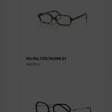
Miu Miu 11ZS 14L08N 51
942,99 zł