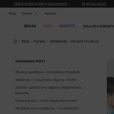
Optyk online a optyk stacjonarny
14 dni na zwrot
Blog
Pomoc
Kontakt
SENJA
SIYU
GEPETTO
OKULARY KOREKC
blog
Porady
Ortoptysta – kim jest i co leczy
NAJNOWSZE POSTY
Okulary sportowe – Kompletny Poradnik
Woloocze – przyczyny, objawy i skutki
Zaćma - przyczyny, objawy, diagnostyka,
leczenie
Sztuczne łzy — co to, kiedy stosować?
Mrużenie oczu u dziecka – co oznacza?