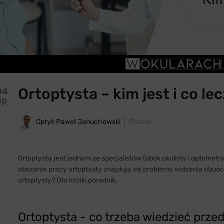
Ortoptysta – kim jest i co le
04
ip
Optyk Paweł Januchowski
Porady
Ortoptysta jest jednym ze specjalistów (obok okulisty i optome
obszarze pracy ortoptysty znajdują się problemy widzenia obuoc
ortoptysty? Oto krótki poradnik.
Ortoptysta - co trzeba wiedzieć prze