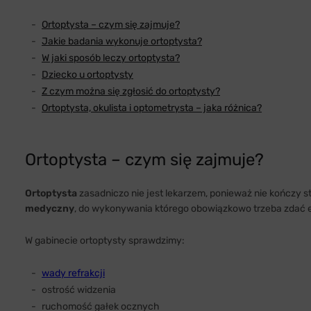
Ortoptysta – czym się zajmuje?
Jakie badania wykonuje ortoptysta?
W jaki sposób leczy ortoptysta?
Dziecko u ortoptysty
Z czym można się zgłosić do ortoptysty?
Ortoptysta, okulista i optometrysta – jaka różnica?
Ortoptysta – czym się zajmuje?
Ortoptysta
zasadniczo nie jest lekarzem, ponieważ nie kończy 
medyczny
, do wykonywania którego obowiązkowo trzeba zdać e
W gabinecie ortoptysty sprawdzimy:
wady refrakcji
ostrość widzenia
ruchomość gałek ocznych