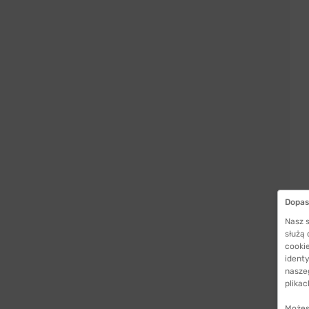
Dopas
Nasz s
służą
cookie
identy
nasze
plikac
Możes