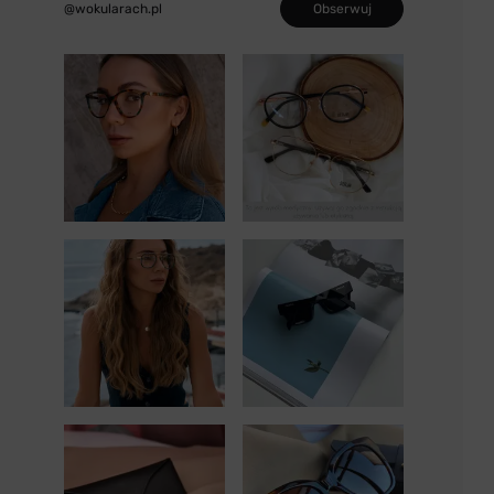
Obserwuj
@wokularach.pl