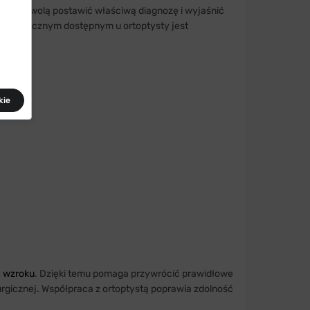
tóre pozwolą postawić właściwą diagnozę i wyjaśnić
agnostycznym dostępnym u ortoptysty jest
kie
h wzroku
. Dzięki temu pomaga przywrócić prawidłowe
urgicznej. Współpraca z ortoptystą poprawia zdolność