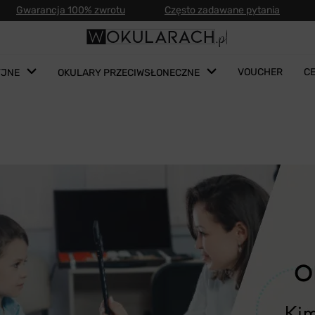
Gwarancja 100% zwrotu
Często zadawane pytania
VOUCHER
C
YJNE
OKULARY PRZECIWSŁONECZNE