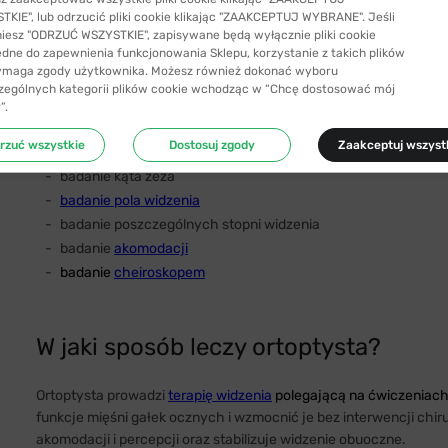
U ortoptysty możemy wykonać różne
badania nieinwazyjne
, k
KIE", lub odrzucić pliki cookie klikając "ZAAKCEPTUJ WYBRANE". Jeśli
niesz "ODRZUĆ WSZYSTKIE", zapisywane będą wyłącznie pliki cookie
źródło problemów ze wzrokiem. Bardzo istotnym urządzeniem di
ędne do zapewnienia funkcjonowania Sklepu, korzystanie z takich plików
synoptofor
.
ymaga zgody użytkownika. Możesz również dokonać wyboru
zególnych kategorii plików cookie wchodząc w “Chcę dostosować mój
W uprawnieniach ortoptystów znajdują się m.in.:
”.
rzuć wszystkie
Dostosuj zgody
Zaakceptuj wszyst
test hirschberga
badanie kąta zeza
badanie pola widzenia
badanie poszczególnych stopni widzenia
badanie
akomodacji
badanie
cheiroskopem
W jaki sposób leczy ortoptysta?
Ortoptysta prowadzi
terapię widzenia
polegającą na ćwiczeniac
funkcje mięśni gałek ocznych i wzmocnić je bez interwencji chir
akomodacji i percepcji oraz stabilizuje widzenie obuoczne.