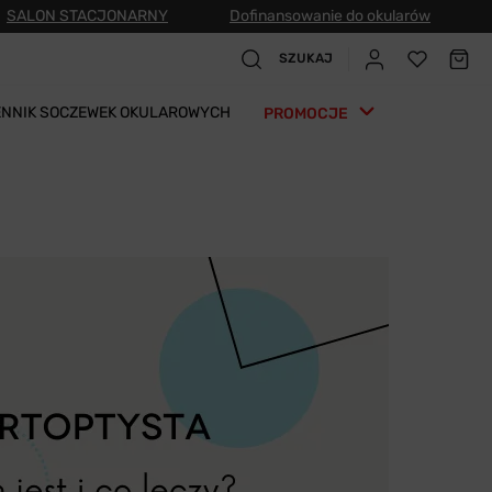
SALON STACJONARNY
Dofinansowanie do okularów
SZUKAJ
ENNIK SOCZEWEK OKULAROWYCH
PROMOCJE