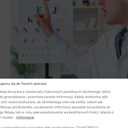
ujemy się do Twoich potrzeb
klep korzysta z ciasteczek i/lub innych podobnych technologii, które
 do gromadzenia i przechowywania informacji. Każdy konkretny plik
 jest wykorzystywany do określonego celu lub celów, takich jak
fikacja użytkownika, uzyskiwanie informacji sposobie korzystania ze
go Sklepu lub w celu spersonalizowania wyświetlanych treści. Więcej o
Jakie badania wykonuje ortoptysta?
h cookie -
Informacje
z zaakceptować wszystkie pliki cookie klikając "ZAAKCEPTUJ