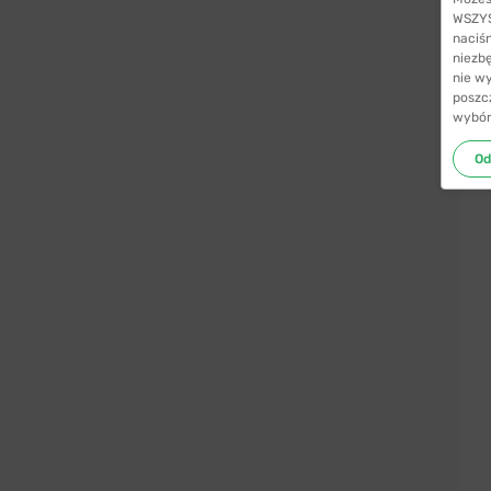
WSZYST
naciś
niezb
nie w
poszc
wybór
Od