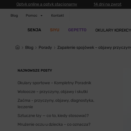
Optyk online a optyk stacjonarny
14 dni na zwrot
Blog
Pomoc
Kontakt
SENJA
SIYU
GEPETTO
OKULARY KOREKC
blog
Porady
Zapalenie spojówek – objawy przyczyny
NAJNOWSZE POSTY
Okulary sportowe – Kompletny Poradnik
Woloocze – przyczyny, objawy i skutki
Zaćma - przyczyny, objawy, diagnostyka,
leczenie
Sztuczne łzy — co to, kiedy stosować?
Mrużenie oczu u dziecka – co oznacza?