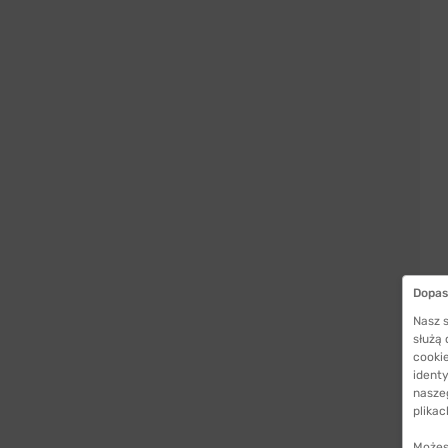
Dopas
Nasz s
służą
cookie
identy
nasze
plikac
Możes