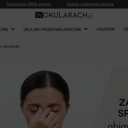
Gwarancja 100% zwrotu
Często zadawane pytania
VOUCHER
C
YJNE
OKULARY PRZECIWSŁONECZNE
 i leczenie