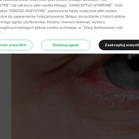
KIE", lub odrzucić pliki cookie klikając "ZAAKCEPTUJ WYBRANE". Jeśli
niesz "ODRZUĆ WSZYSTKIE", zapisywane będą wyłącznie pliki cookie
ędne do zapewnienia funkcjonowania Sklepu, korzystanie z takich plików
ymaga zgody użytkownika. Możesz również dokonać wyboru
zególnych kategorii plików cookie wchodząc w “Chcę dostosować mój
”.
rzuć wszystkie
Dostosuj zgody
Zaakceptuj wszyst