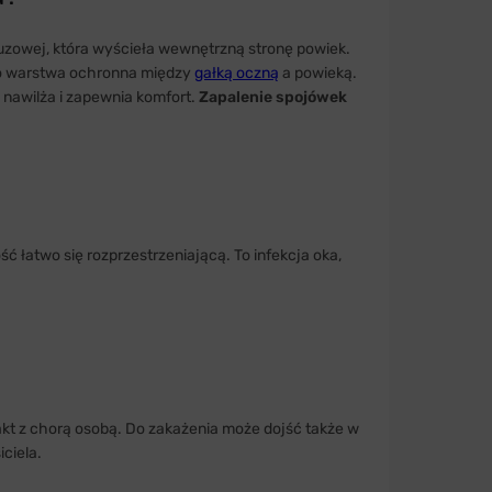
luzowej, która wyścieła wewnętrzną stronę powiek.
to warstwa ochronna między
gałką oczną
a powieką.
 nawilża i zapewnia komfort.
Zapalenie spojówek
ść łatwo się rozprzestrzeniającą. To infekcja oka,
akt z chorą osobą. Do zakażenia może dojść także w
ciela.