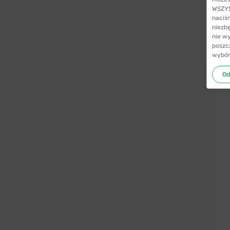
WSZYST
naciś
niezb
nie w
poszc
wybór
Od