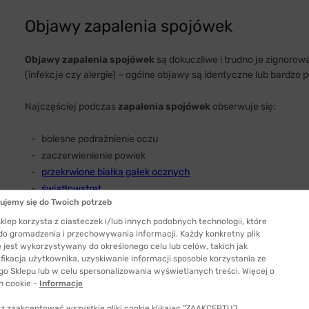
Objawy zapalenia spojówek
Objawy zapalenia spojówek
są dokuczliwe i trudno je zignoro
(infekcje czy alergie) – ogólne objawy są identyczne lub bardzo 
Najczęściej podczas
zapalenia spojówek
obserwuje się:
bolesne podrażnienie oczu
zaczerwienienie powiek
przekrwione białka gałek ocznych
światłowstręt
ujemy się do Twoich potrzeb
łzawienie
swędzenie oczu i powiek
klep korzysta z ciasteczek i/lub innych podobnych technologii, które
 do gromadzenia i przechowywania informacji. Każdy konkretny plik
uczucie pieczenia
 jest wykorzystywany do określonego celu lub celów, takich jak
wrażenie
obcego ciała w oku
fikacja użytkownika, uzyskiwanie informacji sposobie korzystania ze
go Sklepu lub w celu spersonalizowania wyświetlanych treści. Więcej o
h cookie -
Informacje
z zaakceptować wszystkie pliki cookie klikając "ZAAKCEPTUJ