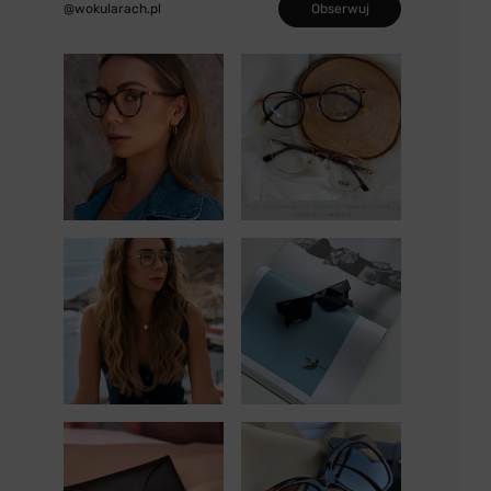
Obserwuj
@wokularach.pl