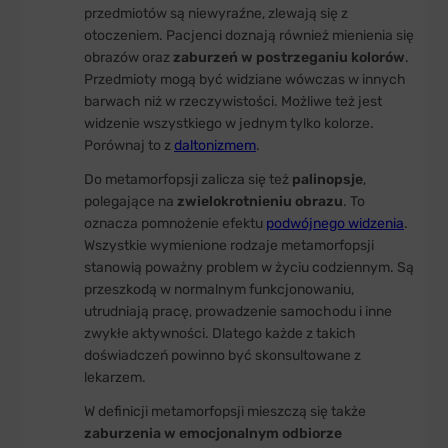
przedmiotów są niewyraźne, zlewają się z
otoczeniem. Pacjenci doznają również mienienia się
obrazów oraz
zaburzeń w postrzeganiu kolorów
.
Przedmioty mogą być widziane wówczas w innych
barwach niż w rzeczywistości. Możliwe też jest
widzenie wszystkiego w jednym tylko kolorze.
Porównaj to z
daltonizmem
.
Do metamorfopsji zalicza się też
palinopsje
,
polegające na
zwielokrotnieniu obrazu
. To
oznacza pomnożenie efektu
podwójnego widzenia
.
Wszystkie wymienione rodzaje metamorfopsji
stanowią poważny problem w życiu codziennym. Są
przeszkodą w normalnym funkcjonowaniu,
utrudniają pracę, prowadzenie samochodu i inne
zwykłe aktywności. Dlatego każde z takich
doświadczeń powinno być skonsultowane z
lekarzem.
W definicji metamorfopsji mieszczą się także
zaburzenia w emocjonalnym odbiorze