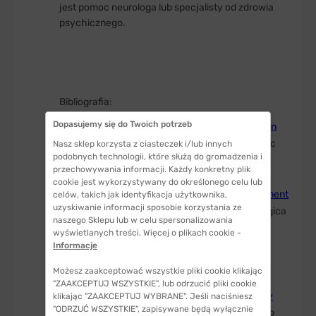
jest pomoc neurologa lub specjalisty od zdrowia
psychicznego.
Bibliografia:
Dopasujemy się do Twoich potrzeb
E. Midena, S. Vujosevic,
Metamorphopsia: An
Overlooked Visual Symptom
[w:] Ophthalmic
Nasz sklep korzysta z ciasteczek i/lub innych
podobnych technologii, które służą do gromadzenia i
research 2015;55(1) (dostęp: 20.09.2023).
przechowywania informacji. Każdy konkretny plik
J.W. Kim, Y.T. Kim,
Clinical application of 3D
cookie jest wykorzystywany do określonego celu lub
display device in ophthalmology: measurement
celów, takich jak identyfikacja użytkownika,
uzyskiwanie informacji sposobie korzystania ze
of metamorphopsia
[w:] Acta Ophthalmologica
naszego Sklepu lub w celu spersonalizowania
2016 Feb;94(1) (dostęp: 20.09.2023).
wyświetlanych treści. Więcej o plikach cookie -
M. Simunovic,
Metamorphopsia and its
Informacje
quantification
[w:] Retina 2015 Jul;35(7)
Możesz zaakceptować wszystkie pliki cookie klikając
(dostęp: 20.09.2023).
"ZAAKCEPTUJ WSZYSTKIE", lub odrzucić pliki cookie
R. Foroozan, M. Curter,
Przemijające objawy
klikając "ZAAKCEPTUJ WYBRANE". Jeśli naciśniesz
"ODRZUĆ WSZYSTKIE", zapisywane będą wyłącznie
neurologiczne w migrenie
[w:] Neurologia po