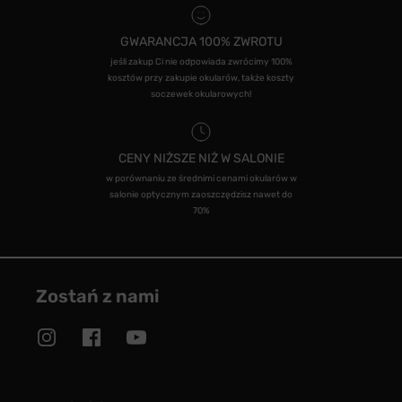
GWARANCJA 100% ZWROTU
jeśli zakup Ci nie odpowiada zwrócimy 100%
kosztów przy zakupie okularów, także koszty
soczewek okularowych!
CENY NIŻSZE NIŻ W SALONIE
w porównaniu ze średnimi cenami okularów w
salonie optycznym zaoszczędzisz nawet do
70%
Zostań z nami