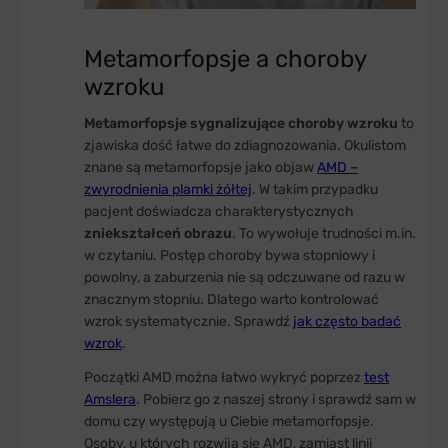
Metamorfopsje a choroby
wzroku
Metamorfopsje sygnalizujące choroby wzroku
to
zjawiska dość łatwe do zdiagnozowania. Okulistom
znane są metamorfopsje jako objaw
AMD –
zwyrodnienia plamki żółtej
. W takim przypadku
pacjent doświadcza charakterystycznych
zniekształceń obrazu
. To wywołuje trudności m.in.
w czytaniu. Postęp choroby bywa stopniowy i
powolny, a zaburzenia nie są odczuwane od razu w
znacznym stopniu. Dlatego warto kontrolować
wzrok systematycznie. Sprawdź
jak często badać
wzrok
.
Początki AMD można łatwo wykryć poprzez
test
Amslera
. Pobierz go z naszej strony i sprawdź sam w
domu czy występują u Ciebie metamorfopsje.
Osoby, u których rozwija się AMD, zamiast linii