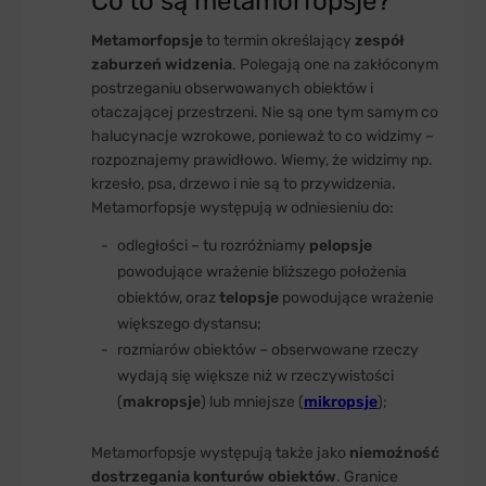
Co to są metamorfopsje?
Metamorfopsje
to termin określający
zespół
zaburzeń widzenia
. Polegają one na zakłóconym
postrzeganiu obserwowanych obiektów i
otaczającej przestrzeni. Nie są one tym samym co
halucynacje wzrokowe, ponieważ to co widzimy –
rozpoznajemy prawidłowo. Wiemy, że widzimy np.
krzesło, psa, drzewo i nie są to przywidzenia.
Metamorfopsje występują w odniesieniu do:
odległości – tu rozróżniamy
pelopsje
powodujące wrażenie bliższego położenia
obiektów, oraz
telopsje
powodujące wrażenie
większego dystansu;
rozmiarów obiektów – obserwowane rzeczy
wydają się większe niż w rzeczywistości
(
makropsje
) lub mniejsze (
mikropsje
);
Metamorfopsje występują także jako
niemożność
dostrzegania konturów obiektów
. Granice