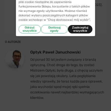
pliki cookie niezbędne do zapewnienia
dyplomie, tom 5 nr 2/2010 (dostęp: 20.09.2023).
funkcjonowania Sklepu, korzystanie z takich plików
nie wymaga zgody użytkownika. Możesz również
dokonać wyboru poszczególnych kategorii plików
cookie wchodząc w “Chcę dostosować mój wybór”.
Odrzuć
Dostosuj
Zaakceptuj
wszystkie
zgody
wszystkie
O AUTORZE
Optyk Paweł Januchowski
Od ponad 30 lat jestem związany z branżą
optyczną. Choć droga do tego, by zostać
Mistrzem Optyki, była długa, z chęcią uczyłem
się jak powstają okulary. Lata pogłębiania
wiedzy sprawiły, że teraz każda para oprawek,
jaka wychodzi spod mojej ręki spełnia
oczekiwania nawet najbardziej wymagających
klientów.