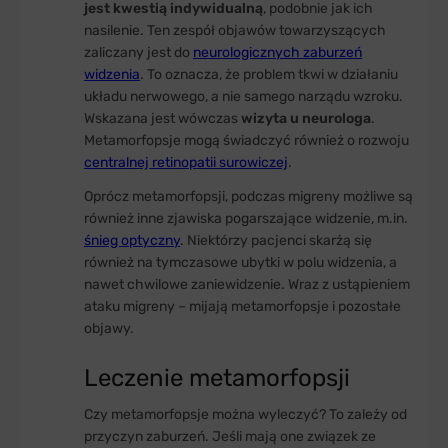
jest kwestią indywidualną
, podobnie jak ich
nasilenie. Ten zespół objawów towarzyszących
zaliczany jest do
neurologicznych zaburzeń
widzenia
. To oznacza, że problem tkwi w działaniu
układu nerwowego, a nie samego narządu wzroku.
Wskazana jest wówczas
wizyta u neurologa
.
Metamorfopsje mogą świadczyć również o rozwoju
centralnej retinopatii surowiczej
.
Oprócz metamorfopsji, podczas migreny możliwe są
również inne zjawiska pogarszające widzenie, m.in.
śnieg optyczny
. Niektórzy pacjenci skarżą się
również na tymczasowe ubytki w polu widzenia, a
nawet chwilowe zaniewidzenie. Wraz z ustąpieniem
ataku migreny – mijają metamorfopsje i pozostałe
objawy.
Leczenie metamorfopsji
Czy metamorfopsje można wyleczyć? To zależy od
przyczyn zaburzeń. Jeśli mają one związek ze