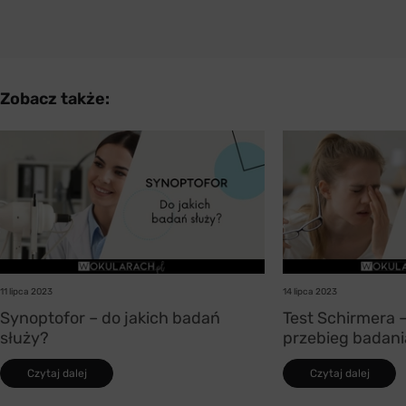
Zobacz także:
11 lipca 2023
14 lipca 2023
Synoptofor – do jakich badań
Test Schirmera –
służy?
przebieg badani
Czytaj dalej
Czytaj dalej