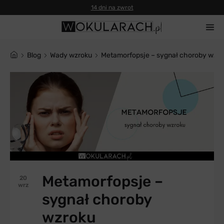
14 dni na zwrot
blog
Wady wzroku
Metamorfopsje – sygnał choroby wzr
Metamorfopsje –
20
wrz
sygnał choroby
wzroku