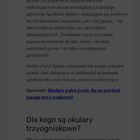
są one szczególnie przydatne dla osób
wykonujących pracę wymagającą częstego
patrzenia na bliskie obiekty znajdujące się zarówno
na standardowej wysokości, jak i nad głową – np.
mechaników, elektryków czy techników
laboratoryjnych. Środkowa część soczewki
zapewnia widzenie do dali, dolna – do bliży,
natomiast górna – do bliży lub odległości
pośrednich.
Każdy z tych typów soczewek ma swoje unikalne
zalety i jest dobierany w zależności od potrzeb
użytkownika oraz rodzaju wykonywanej pracy.
Sprawdź:
Okulary a styl życia. Na co zwrócić
uwagę przy wyborze?
Dla kogo są okulary
trzyogniskowe?
Okulary trzyogniskowe są przeznaczone przede