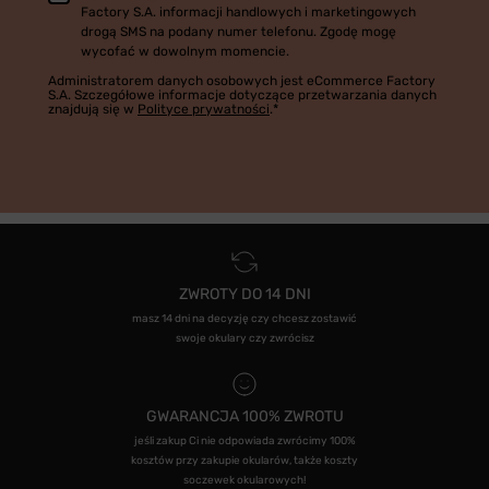
Factory S.A. informacji handlowych i marketingowych
drogą SMS na podany numer telefonu. Zgodę mogę
wycofać w dowolnym momencie.
Administratorem danych osobowych jest eCommerce Factory
S.A. Szczegółowe informacje dotyczące przetwarzania danych
znajdują się w
Polityce prywatności
.*
ZWROTY DO 14 DNI
masz 14 dni na decyzję czy chcesz zostawić
swoje okulary czy zwrócisz
GWARANCJA 100% ZWROTU
jeśli zakup Ci nie odpowiada zwrócimy 100%
kosztów przy zakupie okularów, także koszty
soczewek okularowych!