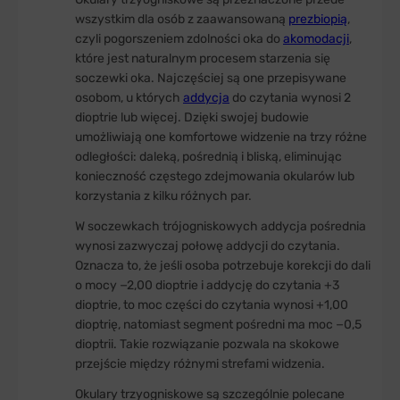
wszystkim dla osób z zaawansowaną
prezbiopią
,
czyli pogorszeniem zdolności oka do
akomodacji
,
które jest naturalnym procesem starzenia się
soczewki oka. Najczęściej są one przepisywane
osobom, u których
addycja
do czytania wynosi 2
dioptrie lub więcej. Dzięki swojej budowie
umożliwiają one komfortowe widzenie na trzy różne
odległości: daleką, pośrednią i bliską, eliminując
konieczność częstego zdejmowania okularów lub
korzystania z kilku różnych par.
W soczewkach trójogniskowych addycja pośrednia
wynosi zazwyczaj połowę addycji do czytania.
Oznacza to, że jeśli osoba potrzebuje korekcji do dali
o mocy −2,00 dioptrie i addycję do czytania +3
dioptrie, to moc części do czytania wynosi +1,00
dioptrię, natomiast segment pośredni ma moc −0,5
dioptrii. Takie rozwiązanie pozwala na skokowe
przejście między różnymi strefami widzenia.
Okulary trzyogniskowe są szczególnie polecane