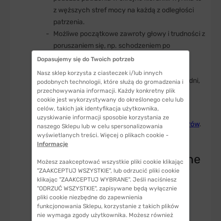
z węższych stref mocy na każdą z odległości
patrzenia.
Możliwe początkowe zawroty głowy i trudności z
poruszaniem się, np. schodzeniem po
schodach.
Dopasujemy się do Twoich potrzeb
Nasz sklep korzysta z ciasteczek i/lub innych
Adaptacja
trwa zwykle od kilku dni do kilku tygodni,
podobnych technologii, które służą do gromadzenia i
przechowywania informacji. Każdy konkretny plik
w zależności od indywidualnych predyspozycji
cookie jest wykorzystywany do określonego celu lub
użytkownika. Ważne jest regularne noszenie i
celów, takich jak identyfikacja użytkownika,
unikanie częstego zdejmowania ich, co może
uzyskiwanie informacji sposobie korzystania ze
wydłużyć proces
przyzwyczajania się do okularów
.
naszego Sklepu lub w celu spersonalizowania
wyświetlanych treści. Więcej o plikach cookie -
Informacje
Okulary trzyogniskowe a inne
Możesz zaakceptować wszystkie pliki cookie klikając
rodzaje soczewek
"ZAAKCEPTUJ WSZYSTKIE", lub odrzucić pliki cookie
klikając "ZAAKCEPTUJ WYBRANE". Jeśli naciśniesz
"ODRZUĆ WSZYSTKIE", zapisywane będą wyłącznie
Soczewki trzyogniskowe vs.
pliki cookie niezbędne do zapewnienia
funkcjonowania Sklepu, korzystanie z takich plików
dwuogniskowe
nie wymaga zgody użytkownika. Możesz również