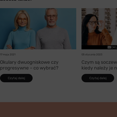
17 maja 2021
05 stycznia 2023
Okulary dwuogniskowe czy
Czym są soczewk
progresywne – co wybrać?
kiedy należy je 
Czytaj dalej
Czytaj dalej