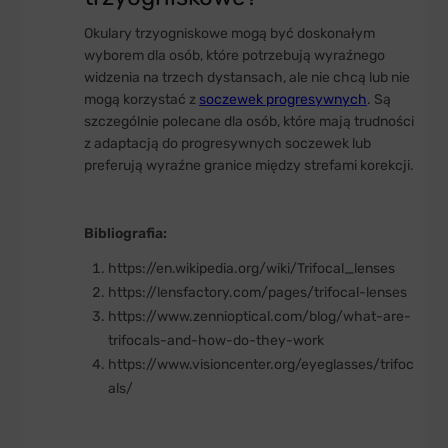
Okulary trzyogniskowe mogą być doskonałym
wyborem dla osób, które potrzebują wyraźnego
widzenia na trzech dystansach, ale nie chcą lub nie
mogą korzystać z
soczewek progresywnych
. Są
szczególnie polecane dla osób, które mają trudności
z adaptacją do progresywnych soczewek lub
preferują wyraźne granice między strefami korekcji.
Bibliografia:
https://en.wikipedia.org/wiki/Trifocal_lenses
https://lensfactory.com/pages/trifocal-lenses
https://www.zennioptical.com/blog/what-are-
trifocals-and-how-do-they-work
https://www.visioncenter.org/eyeglasses/trifoc
als/