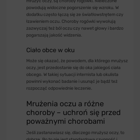
mrużyć oczy, są choroby rogówki. Nieleczone
powodują widoczne pogorszenie się wzroku. W
dodatku często łączą się ze światłowstrętem czy
łzawieniem oczu. Choroby rogówki wywołują
zazwyczaj też ból oczu czy nawet głowy i bardzo
pogarszają jakość widzenia.
Ciało obce w oku
Może się okazać, że powodem, dla którego mrużysz
oczy, jest przedostanie się do oka jakiegoś ciała
obcego. W takiej sytuacji internista lub okulista
powinni wykonać badanie i usunąć je bądź też
rozpocząć odpowiednie leczenie.
Mrużenia oczu a różne
choroby – uchroń się przed
poważnymi chorobami
Jeśli zastanawiasz się, dlaczego mrużysz oczy, to
dobrze. Bo to nie jest standardowa czynność i