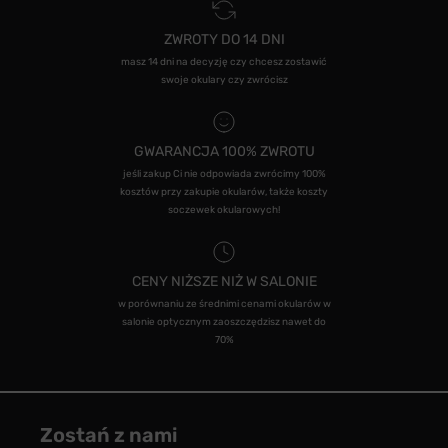
ZWROTY DO 14 DNI
masz 14 dni na decyzję czy chcesz zostawić
swoje okulary czy zwrócisz
GWARANCJA 100% ZWROTU
jeśli zakup Ci nie odpowiada zwrócimy 100%
kosztów przy zakupie okularów, także koszty
soczewek okularowych!
CENY NIŻSZE NIŻ W SALONIE
w porównaniu ze średnimi cenami okularów w
salonie optycznym zaoszczędzisz nawet do
70%
Zostań z nami