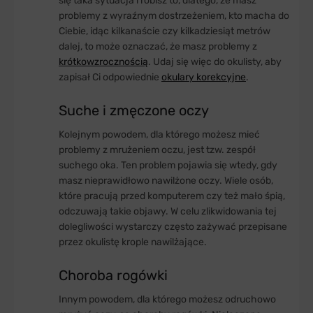
się taka sytuacja i robisz to, dlatego, że masz
problemy z wyraźnym dostrzeżeniem, kto macha do
Ciebie, idąc kilkanaście czy kilkadziesiąt metrów
dalej, to może oznaczać, że masz problemy z
krótkowzrocznością
. Udaj się więc do okulisty, aby
zapisał Ci odpowiednie
okulary korekcyjne
.
Suche i zmęczone oczy
Kolejnym powodem, dla którego możesz mieć
problemy z mrużeniem oczu, jest tzw. zespół
suchego oka. Ten problem pojawia się wtedy, gdy
masz nieprawidłowo nawilżone oczy. Wiele osób,
które pracują przed komputerem czy też mało śpią,
odczuwają takie objawy. W celu zlikwidowania tej
dolegliwości wystarczy często zażywać przepisane
przez okulistę krople nawilżające.
Choroba rogówki
Innym powodem, dla którego możesz odruchowo