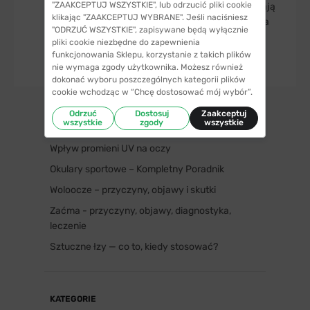
"ZAAKCEPTUJ WSZYSTKIE", lub odrzucić pliki cookie
końcu problemu ze wzrokiem znacząco wpływają
klikając "ZAAKCEPTUJ WYBRANE". Jeśli naciśniesz
na wyniki w nauce, a to może odbić się nawet na
"ODRZUĆ WSZYSTKIE", zapisywane będą wyłącznie
jego przyszłości.
pliki cookie niezbędne do zapewnienia
funkcjonowania Sklepu, korzystanie z takich plików
nie wymaga zgody użytkownika. Możesz również
dokonać wyboru poszczególnych kategorii plików
cookie wchodząc w “Chcę dostosować mój wybór”.
Odrzuć
Dostosuj
Zaakceptuj
NAJNOWSZE POSTY
wszystkie
zgody
wszystkie
Wpływ promieni UV na oczy
Okulary sportowe – Kompletny Poradnik
Woloocze – przyczyny, objawy i skutki
Zaćma - przyczyny, objawy, diagnostyka,
leczenie
Sztuczne łzy — co to, kiedy stosować?
KATEGORIE