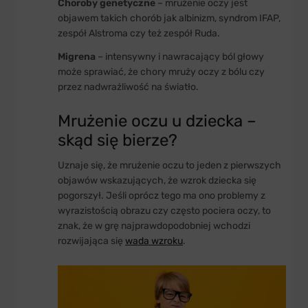
Choroby genetyczne
– mrużenie oczy jest
objawem takich chorób jak albinizm, syndrom IFAP,
zespół Alstroma czy też zespół Ruda.
Migrena
– intensywny i nawracający ból głowy
może sprawiać, że chory mruży oczy z bólu czy
przez nadwrażliwość na światło.
Mrużenie oczu u dziecka –
skąd się bierze?
Uznaje się, że mrużenie oczu to jeden z pierwszych
objawów wskazujących, że wzrok dziecka się
pogorszył. Jeśli oprócz tego ma ono problemy z
wyrazistością obrazu czy często pociera oczy, to
znak, że w grę najprawdopodobniej wchodzi
rozwijająca się
wada wzroku
.