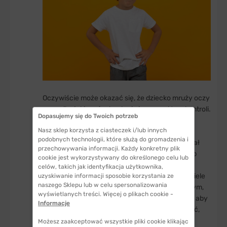
Oczywiście może okazać się, że dziecko mruży oczy
w wyniku jakiegoś odruchu i nie ma nad tym kontroli.
Dopasujemy się do Twoich potrzeb
Jednak nie warto to bagatelizować i koniecznie
Nasz sklep korzysta z ciasteczek i/lub innych
zarejestruj dziecko do okulisty, aby wykonał
podobnych technologii, które służą do gromadzenia i
odpowiednie badania i w razie potrzeby przepisał
przechowywania informacji. Każdy konkretny plik
dopasowane soczewki okularowe. W ten sposób
cookie jest wykorzystywany do określonego celu lub
dziecko skutecznie pozbędzie się odruchu
celów, takich jak identyfikacja użytkownika,
związanego z mrużeniem oczu. Na szczęście wiele
uzyskiwanie informacji sposobie korzystania ze
naszego Sklepu lub w celu spersonalizowania
wad wzroku, które występują w wieku dziecięcym,
wyświetlanych treści. Więcej o plikach cookie -
mijają w dorosłym życiu. Najważniejsze jest to, aby
Informacje
nie ignorować mrużenia oczu u dziecka i sprawić,
aby dziecko było pod stałą kontrolą okulisty. W
Możesz zaakceptować wszystkie pliki cookie klikając