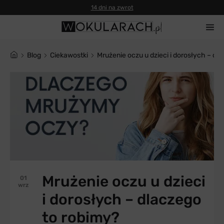
14 dni na zwrot
blog
Ciekawostki
Mrużenie oczu u dzieci i dorosłych – dl
Mrużenie oczu u dzieci
01
wrz
i dorosłych – dlaczego
to robimy?